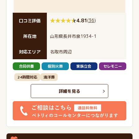
4.81
(
36
)
口コミ評価
所在地
山形県長井市泉1934-1
対応エリア
名取市周辺
合同供養
個別火葬
家族立会
セレモニー
24時間対応
海洋葬
詳細を見る