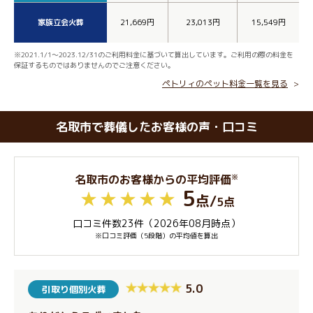
家族立会火葬
21,669円
23,013円
15,549円
※2021.1/1～2023.12/31のご利用料金に基づいて算出しています。ご利用の際の料金を
保証するものではありませんのでご注意ください。
ペトリィのペット料金一覧を見る
名取市で葬儀したお客様の声・口コミ
※
名取市のお客様からの平均評価
5
点
/
5点
口コミ件数23件（2026年08月時点）
※口コミ評価（5段階）の平均値を算出
5.0
引取り個別火葬