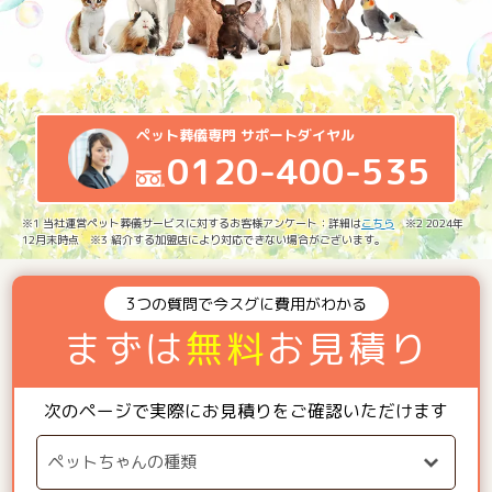
ペット葬儀専門 サポートダイヤル
0120-400-535
※1 当社運営ペット葬儀サービスに対するお客様アンケート：詳細は
こちら
※2 2024年
12月末時点 ※3 紹介する加盟店により対応できない場合がございます。
3つの質問で今スグに費用がわかる
まずは
無料
お見積り
次のページで実際にお見積りをご確認いただけます