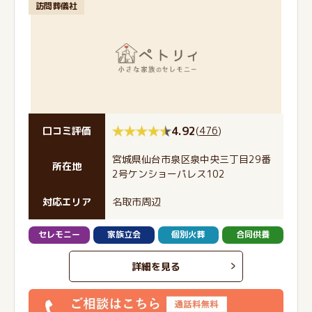
訪問葬儀社
4.92
(
476
)
口コミ評価
宮城県仙台市泉区泉中央三丁目29番
所在地
2号ケンショーパレス102
対応エリア
名取市周辺
セレモニー
家族立会
個別火葬
合同供養
詳細を見る