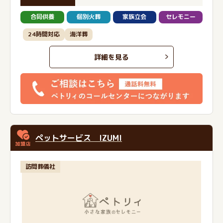
合同供養
個別火葬
家族立会
セレモニー
24時間対応
海洋葬
詳細を見る
ペットサービス IZUMI
訪問葬儀社