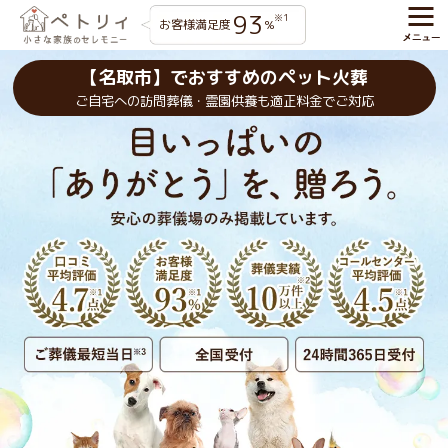
93
※1
お客様満足度
%
【名取市】でおすすめのペット火葬
ご自宅への訪問葬儀・霊園供養も適正料金でご対応