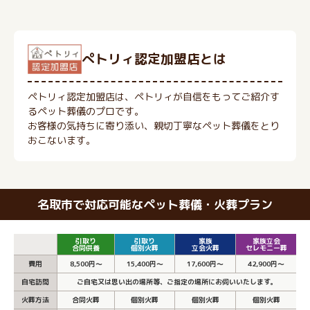
ぺトリィ認定加盟店とは
ペトリィ認定加盟店は、ペトリィが自信をもってご紹介す
るペット葬儀のプロです。
お客様の気持ちに寄り添い、親切丁寧なペット葬儀をとり
おこないます。
名取市で対応可能なペット葬儀・火葬プラン
引取り
引取り
家族
家族立会
合同供養
個別火葬
立会火葬
セレモニー葬
費用
8,500円～
15,400円～
17,600円～
42,900円～
自宅訪問
ご自宅又は思い出の場所等、ご指定の場所にお伺いいたします。
火葬方法
合同火葬
個別火葬
個別火葬
個別火葬