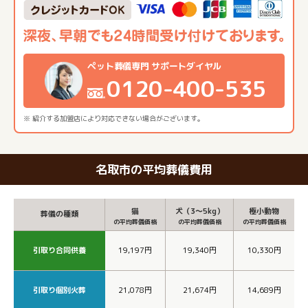
ペット葬儀専門 サポートダイヤル
0120-400-535
※ 紹介する加盟店により対応できない場合がございます。
名取市の平均葬儀費用
猫
犬（3～5kg）
極小動物
葬儀の種類
の平均葬儀価格
の平均葬儀価格
の平均葬儀価格
引取り合同供養
19,197円
19,340円
10,330円
引取り個別火葬
21,078円
21,674円
14,689円