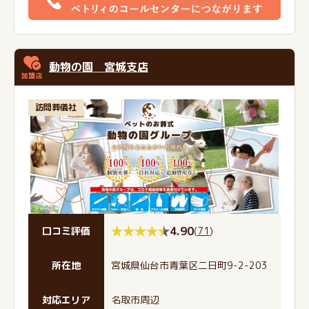
動物の園 宮城支店
訪問葬儀社
4.90
(
71
)
口コミ評価
所在地
宮城県仙台市青葉区二日町9-2-203
対応エリア
名取市周辺