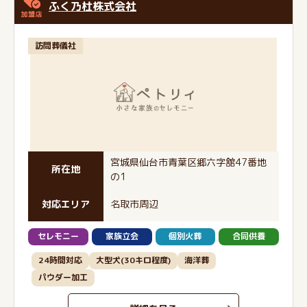
ふく乃杜株式会社
訪問葬儀社
宮城県仙台市青葉区郷六字舘47番地
所在地
の1
対応エリア
名取市周辺
セレモニー
家族立会
個別火葬
合同供養
24時間対応
大型犬(30キロ程度)
海洋葬
パウダー加工