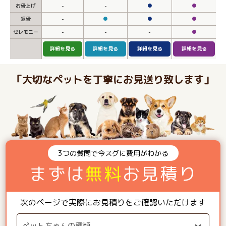
お骨上げ
-
-
●
●
返骨
-
●
●
●
セレモニー
-
-
-
●
詳細を見る
詳細を見る
詳細を見る
詳細を見る
「大切なペットを丁寧にお見送り致します」
3つの質問で今スグに費用がわかる
まずは
無料
お見積り
次のページで実際にお見積りをご確認いただけます