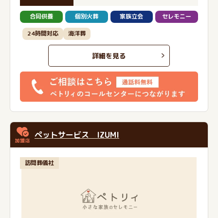
合同供養
個別火葬
家族立会
セレモニー
24時間対応
海洋葬
詳細を見る
ペットサービス IZUMI
訪問葬儀社