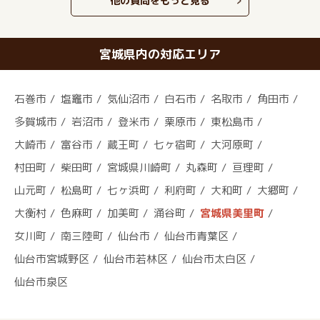
他の質問をもっと見る
宮城県内の対応エリア
石巻市
塩竈市
気仙沼市
白石市
名取市
角田市
多賀城市
岩沼市
登米市
栗原市
東松島市
大崎市
富谷市
蔵王町
七ヶ宿町
大河原町
村田町
柴田町
宮城県川崎町
丸森町
亘理町
山元町
松島町
七ヶ浜町
利府町
大和町
大郷町
大衡村
色麻町
加美町
涌谷町
宮城県美里町
女川町
南三陸町
仙台市
仙台市青葉区
仙台市宮城野区
仙台市若林区
仙台市太白区
仙台市泉区