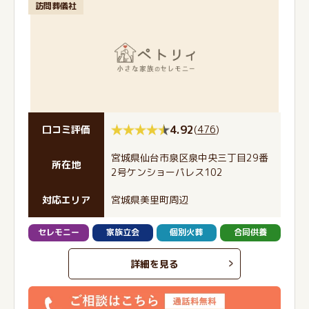
訪問葬儀社
4.92
(
476
)
口コミ評価
宮城県仙台市泉区泉中央三丁目29番
所在地
2号ケンショーパレス102
対応エリア
宮城県美里町周辺
セレモニー
家族立会
個別火葬
合同供養
詳細を見る