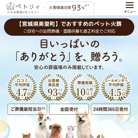
93
※1
お客様満足度
%
【宮城県美里町】でおすすめのペット火葬
ご自宅への訪問葬儀・霊園供養も適正料金でご対応