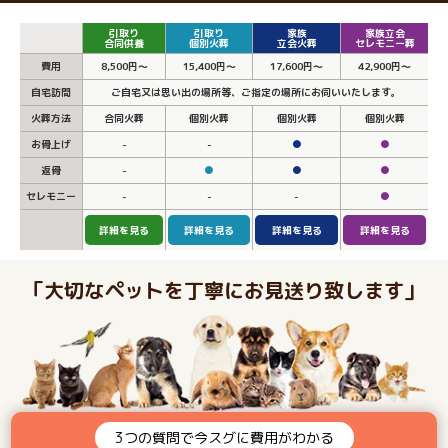
引取り
引取り
家族
家族立会
合同供養
個別火葬
立会火葬
セレモニー葬
費用
8,500円～
15,400円～
17,600円～
42,900円～
自宅訪問
ご自宅又は思い出の場所等、ご指定の場所にお伺いいたします。
火葬方法
合同火葬
個別火葬
個別火葬
個別火葬
お骨上げ
-
-
●
●
返骨
-
●
●
●
セレモニー
-
-
-
●
詳細を見る
詳細を見る
詳細を見る
詳細を見る
「大切なペットを丁寧にお見送り致します」
3つの質問で今スグに費用がわかる