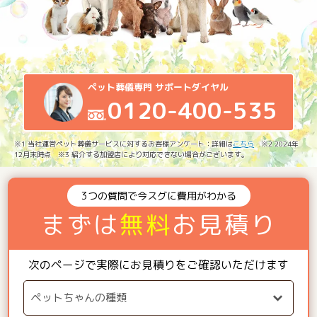
ペット葬儀専門 サポートダイヤル
0120-400-535
※1 当社運営ペット葬儀サービスに対するお客様アンケート：詳細は
こちら
※2 2024年
12月末時点 ※3 紹介する加盟店により対応できない場合がございます。
3つの質問で今スグに費用がわかる
まずは
無料
お見積り
次のページで実際にお見積りをご確認いただけます