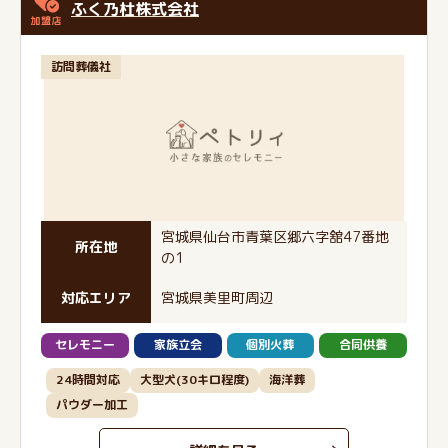
ふく乃杜株式会社
訪問葬儀社
宮城県仙台市青葉区郷六字舘47番地
所在地
の1
対応エリア
宮城県美里町周辺
セレモニー
家族立会
個別火葬
合同供養
24時間対応
大型犬(30キロ程度)
海洋葬
パウダー加工