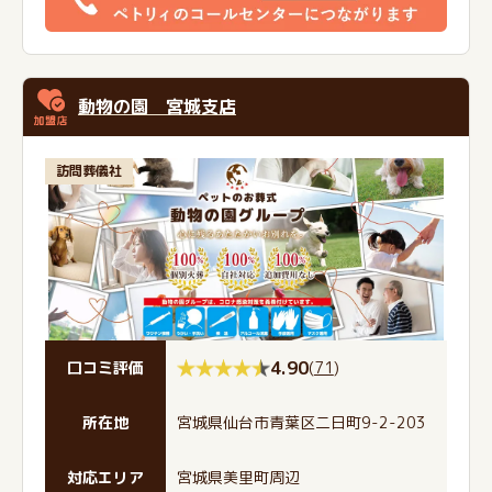
動物の園 宮城支店
訪問葬儀社
4.90
(
71
)
口コミ評価
所在地
宮城県仙台市青葉区二日町9-2-203
対応エリア
宮城県美里町周辺