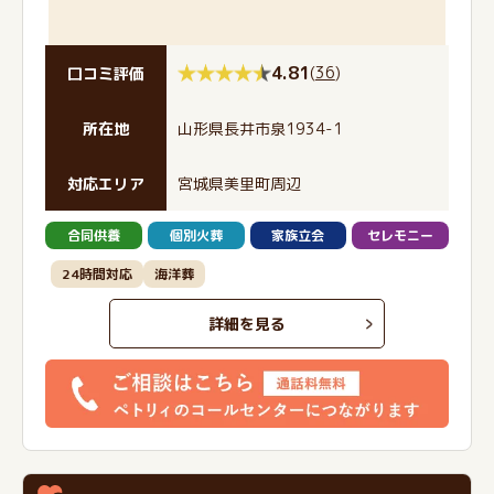
4.81
(
36
)
口コミ評価
所在地
山形県長井市泉1934-1
対応エリア
宮城県美里町周辺
合同供養
個別火葬
家族立会
セレモニー
24時間対応
海洋葬
詳細を見る