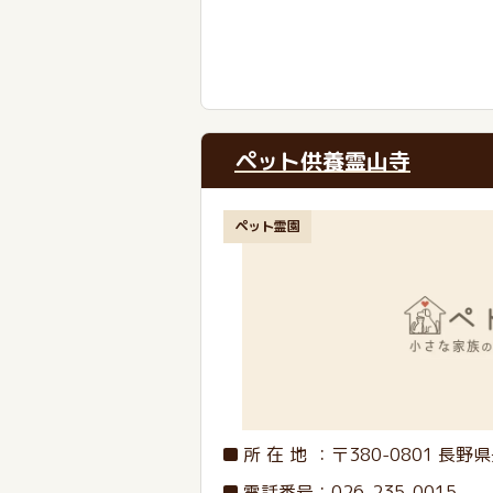
ペット供養霊山寺
ペット霊園
所在地
：〒380-0801
長野県
電話番号
：
026-235-0015