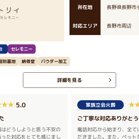
所在地
長野県長野市
対応エリア
長野市周辺
会
セレモニー
個別墓地
納骨堂
パウダー加工
詳細を見る
5.0
家族立会火葬
た
ご丁寧な対応ありがとう
儀はどうしようと思う不安の
電話対応から始まり、全て
添った対応をとても感じまし
だきました。また、ペット