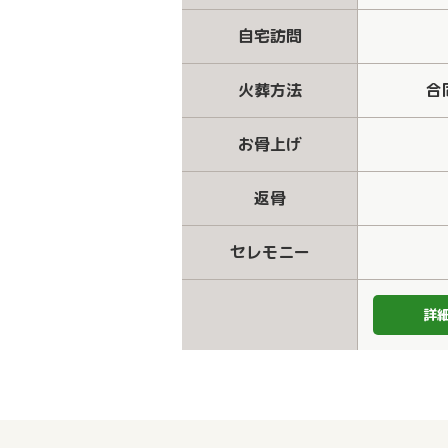
自宅訪問
火葬方法
合
お骨上げ
返骨
セレモニー
詳