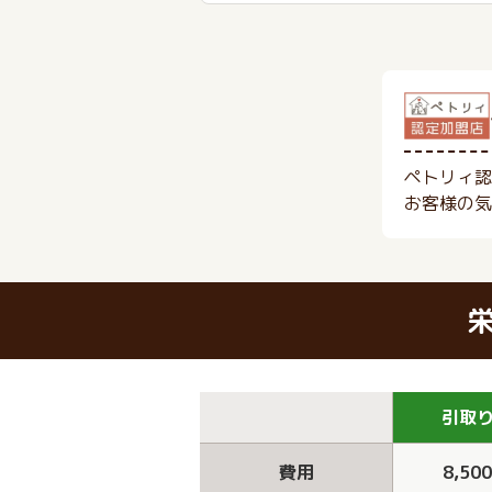
ペトリィ認
お客様の気
引取
費用
8,50