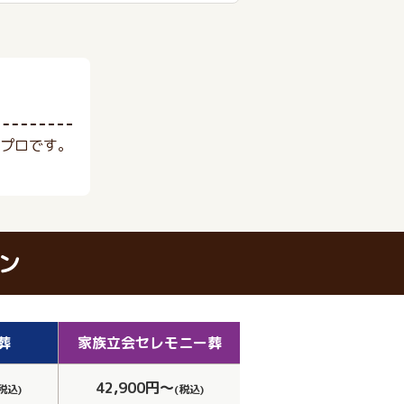
プロです。
ン
葬
家族立会
セレモニー葬
42,900円～
税込)
(税込)