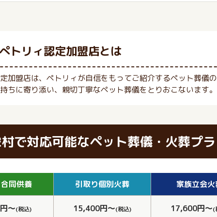
ぺトリィ認定加盟店とは
定加盟店は、ペトリィが自信をもってご紹介するペット葬儀の
持ちに寄り添い、親切丁寧なペット葬儀をとりおこないます。
栄村で対応可能なペット葬儀・火葬プラ
り
合同供養
引取り
個別火葬
家族
立会火
0円～
15,400円～
17,600円～
(税込)
(税込)
(