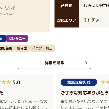
所在地
長野県長野市
対応エリア
栄村周辺
会
セレモニー
個別墓地
納骨堂
パウダー加工
詳細を見る
5.0
家族立会火葬
た
ご丁寧な対応ありがとう
儀はどうしようと思う不安の
電話対応から始まり、全て
添った対応をとても感じまし
だきました。また、ペット