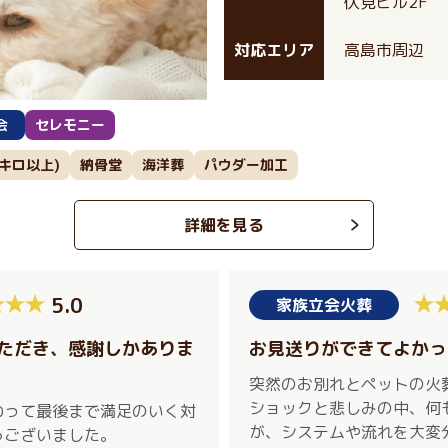
伏見ビル2F
対応エリア
高島市周辺
会
セレモニー
0キロ以上)
納骨堂
海洋葬
パウダー加工
詳細を見る
5.0
家族立会火葬
ただき、感謝しかありま
お見送りができてよかっ
突然のお別れとペットの火
ショックと悲しみの中、何
わって最後まで満足のいく対
が、システムや流れを大変
うございました。