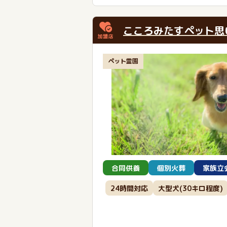
こころみたすペット思
ペット霊園
合同供養
個別火葬
家族立
24時間対応
大型犬(30キロ程度)