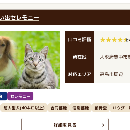
い出セレモニー
口コミ評価
所在地
大阪府豊中市豊
対応エリア
高島市周辺
会
セレモニー
超大型犬(40キロ以上)
合同墓地
個別墓地
納骨堂
パウダー
詳細を見る