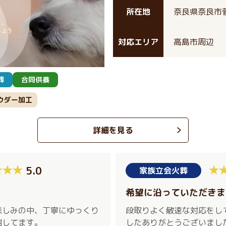
所在地
奈良県奈良市菅
対応エリア
高島市周辺
葬
合同供養
ウダー加工
詳細を見る
5.0
家族立会火葬
希望に沿っていただきま
悲しみの中、丁寧にゆっくり
段取りよく敏速な対応をし
謝してます。
したありがとうございまし