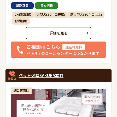
家族立会
合同供養
24時間対応
大型犬(30キロ程度)
超大型犬(40キロ以上)
合同墓地
詳細を見る
ペット火葬SAKURA本社
訪問葬儀社