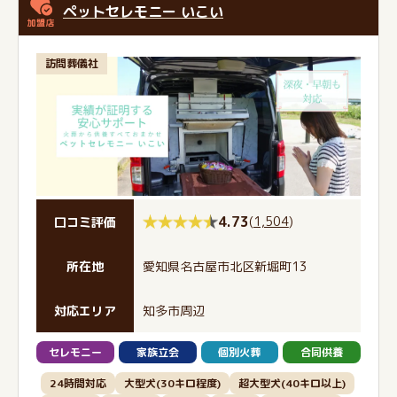
ペットセレモニー いこい
訪問葬儀社
4.73
(
1,504
)
口コミ評価
所在地
愛知県名古屋市北区新堀町13
対応エリア
知多市周辺
セレモニー
家族立会
個別火葬
合同供養
24時間対応
大型犬(30キロ程度)
超大型犬(40キロ以上)