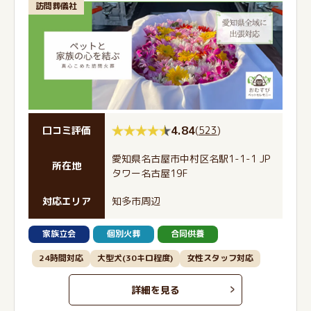
訪問葬儀社
4.84
(
523
)
口コミ評価
愛知県名古屋市中村区名駅1-1-1 JP
所在地
タワー名古屋19F
対応エリア
知多市周辺
家族立会
個別火葬
合同供養
24時間対応
大型犬(30キロ程度)
女性スタッフ対応
詳細を見る