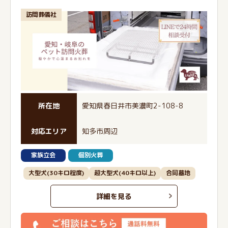
訪問葬儀社
所在地
愛知県春日井市美濃町2-108-8
対応エリア
知多市周辺
家族立会
個別火葬
大型犬(30キロ程度)
超大型犬(40キロ以上)
合同墓地
詳細を見る