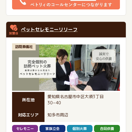
ペットセレモニーリリーフ
訪問葬儀社
愛知県名古屋市中区大須3丁目
所在地
30−40
対応エリア
知多市周辺
セレモニー
家族立会
個別火葬
合同供養