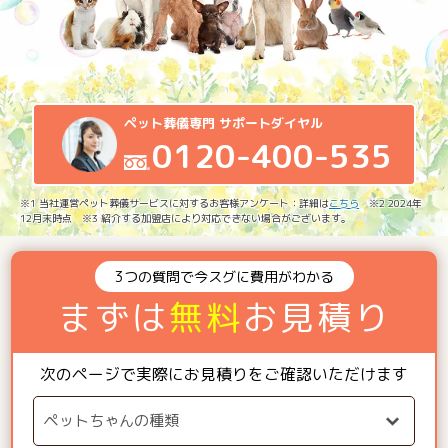
ペット葬儀専門 サポートダイヤル
0120-400-535
※1 当社運営ペット葬儀サービスに対するお客様アンケート：詳細は
こちら
※2 2024年
12月末時点 ※3 紹介する加盟店により対応できない場合がございます。
3つの質問で今スグに費用がわかる
まずは
無料
お見積り
次のページで実際にお見積りをご確認いただけます