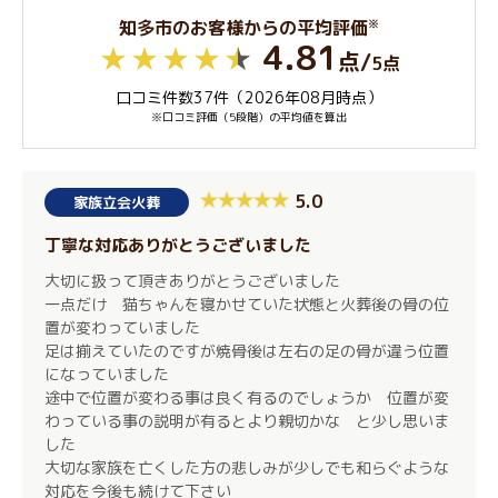
※
知多市のお客様からの平均評価
4.81
点
/
5点
口コミ件数37件（2026年08月時点）
※口コミ評価（5段階）の平均値を算出
5.0
家族立会火葬
丁寧な対応ありがとうございました
大切に扱って頂きありがとうございました
一点だけ 猫ちゃんを寝かせていた状態と火葬後の骨の位
置が変わっていました
足は揃えていたのですが焼骨後は左右の足の骨が違う位置
になっていました
途中で位置が変わる事は良く有るのでしょうか 位置が変
わっている事の説明が有るとより親切かな と少し思いま
した
大切な家族を亡くした方の悲しみが少しでも和らぐような
対応を今後も続けて下さい