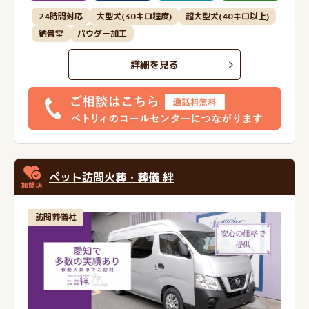
24時間対応
大型犬(30キロ程度)
超大型犬(40キロ以上)
納骨堂
パウダー加工
詳細を見る
ペット訪問火葬・葬儀 絆
訪問葬儀社