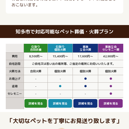
おこないます。
知多市で対応可能なペット葬儀・火葬プラン
引取り
引取り
家族
家族立会
合同供養
個別火葬
立会火葬
セレモニー葬
費用
8,500円～
15,400円～
17,600円～
42,900円～
自宅訪問
ご自宅又は思い出の場所等、ご指定の場所にお伺いいたします。
火葬方法
合同火葬
個別火葬
個別火葬
個別火葬
お骨上げ
-
-
●
●
返骨
-
●
●
●
セレモニー
-
-
-
●
詳細を見る
詳細を見る
詳細を見る
詳細を見る
「大切なペットを丁寧にお見送り致します」