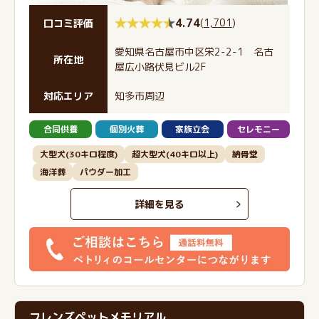
4.74
(
1,701
)
口コミ評価
愛知県名古屋市中区栄2-2-1 名古
所在地
屋広小路伏見ビル2F
対応エリア
知多市周辺
合同供養
個別火葬
家族立会
セレモニー
大型犬(30キロ程度)
超大型犬(40キロ以上)
納骨堂
海洋葬
パウダー加工
詳細を見る
フレンズペットメモリアル