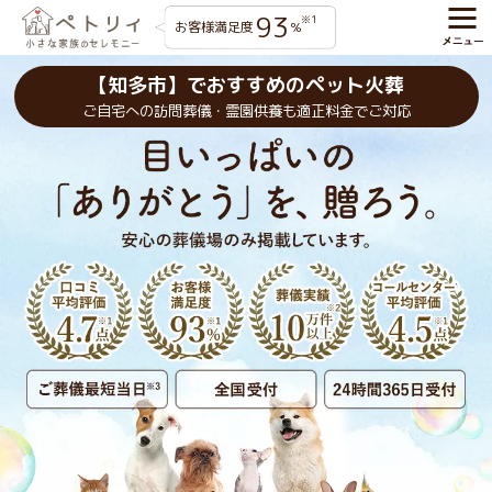
93
※1
お客様満足度
%
【知多市】でおすすめのペット火葬
ご自宅への訪問葬儀・霊園供養も適正料金でご対応