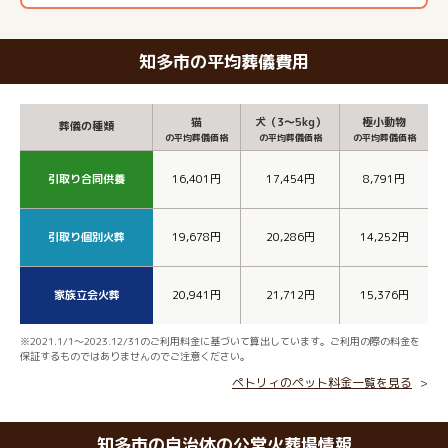
知多市の平均葬儀費用
猫
犬（3～5kg）
極小動物
葬儀の種類
の平均葬儀価格
の平均葬儀価格
の平均葬儀価格
引取り合同供養
16,401円
17,454円
8,791円
引取り個別火葬
19,678円
20,286円
14,252円
家族立会火葬
20,941円
21,712円
15,376円
※2021.1/1～2023.12/31のご利用料金に基づいて算出しています。ご利用の際の料金を
保証するものではありませんのでご注意ください。
ペトリィのペット料金一覧を見る
知多市の自治体の公営火葬場情報