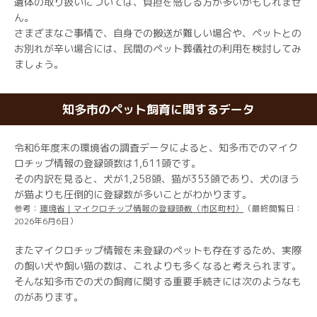
遺体の取り扱いについては、負担を感じる方が多いかもしれませ
ん。
さまざまなご事情で、自身での搬送が難しい場合や、ペットとの
お別れが辛い場合には、民間のペット葬儀社の利用を検討してみ
ましょう。
知多市のペット飼育に関するデータ
令和6年度末の環境省の調査データによると、知多市でのマイク
ロチップ情報の登録頭数は1,611頭です。
その内訳を見ると、犬が1,258頭、猫が353頭であり、犬のほう
が猫よりも圧倒的に登録数が多いことがわかります。
参考：
環境省｜マイクロチップ情報の登録頭数（市区町村）
（最終閲覧日：
2026年6月6日）
またマイクロチップ情報を未登録のペットも存在するため、実際
の飼い犬や飼い猫の数は、これよりも多くなると考えられます。
そんな知多市での犬の飼育に関する重要手続きには次のようなも
のがあります。