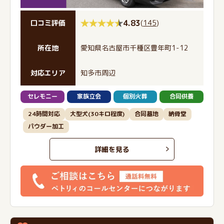
4.83
(
145
)
口コミ評価
所在地
愛知県名古屋市千種区豊年町1-12
対応エリア
知多市周辺
セレモニー
家族立会
個別火葬
合同供養
24時間対応
大型犬(30キロ程度)
合同墓地
納骨堂
パウダー加工
詳細を見る