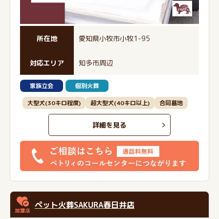
所在地
愛知県小牧市小牧1-95
対応エリア
知多市周辺
家族立会
個別火葬
大型犬(30キロ程度)
超大型犬(40キロ以上)
合同墓地
詳細を見る
ペット火葬SAKURA春日井店