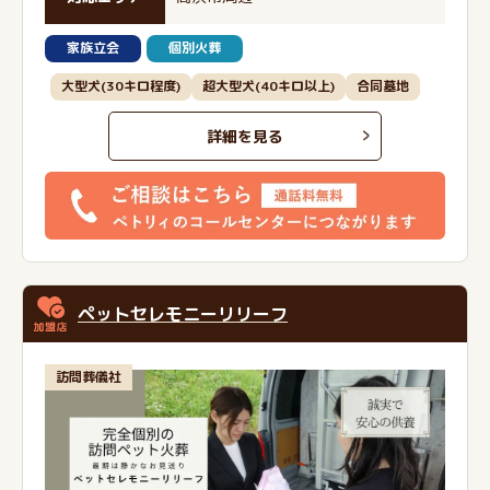
家族立会
個別火葬
大型犬(30キロ程度)
超大型犬(40キロ以上)
合同墓地
詳細を見る
ペットセレモニーリリーフ
訪問葬儀社