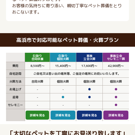
お客様の気持ちに寄り添い、親切丁寧なペット葬儀をとり
おこないます。
高浜市で対応可能なペット葬儀・火葬プラン
引取り
引取り
家族
家族立会
合同供養
個別火葬
立会火葬
セレモニー葬
費用
8,500円～
15,400円～
17,600円～
42,900円～
自宅訪問
ご自宅又は思い出の場所等、ご指定の場所にお伺いいたします。
火葬方法
合同火葬
個別火葬
個別火葬
個別火葬
お骨上げ
-
-
●
●
返骨
-
●
●
●
セレモニー
-
-
-
●
詳細を見る
詳細を見る
詳細を見る
詳細を見る
「大切なペットを丁寧にお見送り致します」