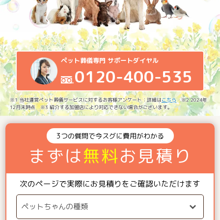
ペット葬儀専門 サポートダイヤル
0120-400-535
※1 当社運営ペット葬儀サービスに対するお客様アンケート：詳細は
こちら
※2 2024年
12月末時点 ※3 紹介する加盟店により対応できない場合がございます。
3つの質問で今スグに費用がわかる
まずは
無料
お見積り
次のページで実際にお見積りをご確認いただけます