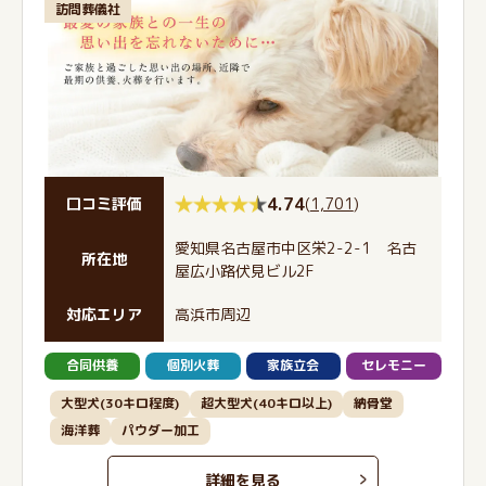
訪問葬儀社
4.74
(
1,701
)
口コミ評価
愛知県名古屋市中区栄2-2-1 名古
所在地
屋広小路伏見ビル2F
対応エリア
高浜市周辺
合同供養
個別火葬
家族立会
セレモニー
大型犬(30キロ程度)
超大型犬(40キロ以上)
納骨堂
海洋葬
パウダー加工
詳細を見る