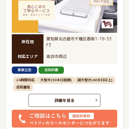
愛知県名古屋市千種区春岡1-19-53
所在地
F3
対応エリア
高浜市周辺
家族立会
合同供養
24時間対応
大型犬(30キロ程度)
超大型犬(40キロ以上)
合同墓地
詳細を見る