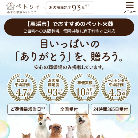
93
※1
お客様満足度
%
【高浜市】でおすすめのペット火葬
ご自宅への訪問葬儀・霊園供養も適正料金でご対応