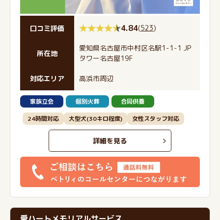
4.84
(
523
)
口コミ評価
愛知県名古屋市中村区名駅1-1-1 JP
所在地
タワー名古屋19F
対応エリア
高浜市周辺
家族立会
個別火葬
合同供養
24時間対応
大型犬(30キロ程度)
女性スタッフ対応
詳細を見る
愛ハートメモリアルサービス