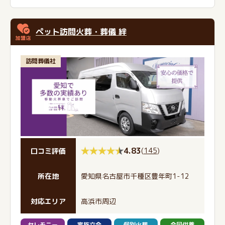
ペット訪問火葬・葬儀 絆
訪問葬儀社
4.83
(
145
)
口コミ評価
所在地
愛知県名古屋市千種区豊年町1-12
対応エリア
高浜市周辺
セレモニー
家族立会
個別火葬
合同供養