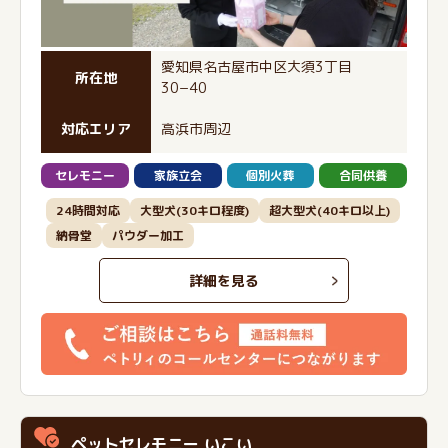
愛知県名古屋市中区大須3丁目
所在地
30−40
対応エリア
高浜市周辺
セレモニー
家族立会
個別火葬
合同供養
24時間対応
大型犬(30キロ程度)
超大型犬(40キロ以上)
納骨堂
パウダー加工
詳細を見る
ペットセレモニー いこい