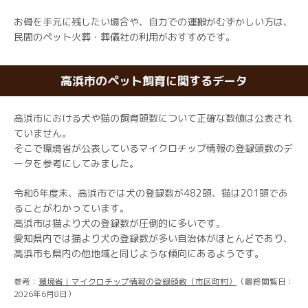
お骨を手元に残したい場合や、自力での運搬がむずかしい方は、
民間のペット火葬・葬儀社の利用がおすすめです。
高浜市のペット飼育に関するデータ
高浜市における犬や猫の飼育頭数について正確な数値は公表され
ていません。
そこで環境省が公表しているマイクロチップ情報の登録頭数のデ
ータを参考にしてみました。
令和6年度末、高浜市では犬の登録数が482頭、猫は201頭であ
ることがわかっています。
高浜市は猫より犬の登録数が圧倒的に多いです。
愛知県内では猫より犬の登録数が多い自治体がほとんどであり、
高浜市も県内の他地域と同じような傾向にあるようです。
参考：
環境省｜マイクロチップ情報の登録頭数（市区町村）
（最終閲覧日：
2026年6月8日）