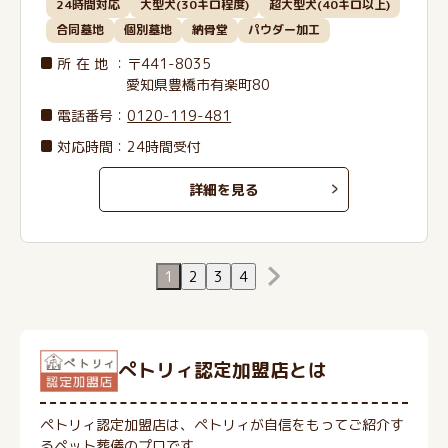
24時間対応
大型犬(30キロ程度)
超大型犬(40キロ以上)
合同墓地
個別墓地
納骨堂
パウダー加工
所在地
：〒441-8035
愛知県豊橋市有楽町80
電話番号
：
0120-119-481
対応時間：24時間受付
詳細を見る
1
2
3
4
ぺトリィ認定加盟店とは
ペトリィ認定加盟店は、ペトリィが自信をもってご紹介す
るペット葬儀のプロです。