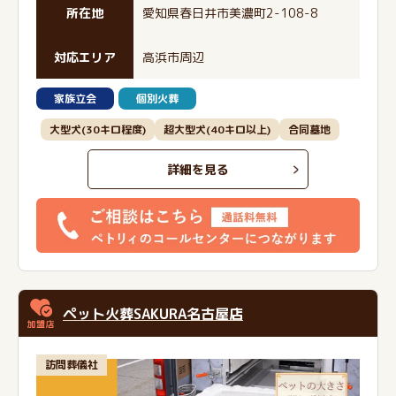
所在地
愛知県春日井市美濃町2-108-8
対応エリア
高浜市周辺
家族立会
個別火葬
大型犬(30キロ程度)
超大型犬(40キロ以上)
合同墓地
詳細を見る
ペット火葬SAKURA名古屋店
訪問葬儀社