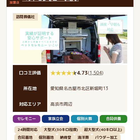
訪問葬儀社
4.73
(
1,504
)
口コミ評価
所在地
愛知県名古屋市北区新堀町13
対応エリア
高浜市周辺
セレモニー
家族立会
個別火葬
合同供養
24時間対応
大型犬(30キロ程度)
超大型犬(40キロ以上)
合同墓地
個別墓地
納骨堂
海洋葬
パウダー加工