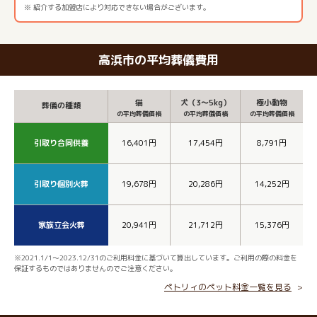
※ 紹介する加盟店により対応できない場合がございます。
高浜市の平均葬儀費用
猫
犬（3～5kg）
極小動物
葬儀の種類
の平均葬儀価格
の平均葬儀価格
の平均葬儀価格
引取り合同供養
16,401円
17,454円
8,791円
引取り個別火葬
19,678円
20,286円
14,252円
家族立会火葬
20,941円
21,712円
15,376円
※2021.1/1～2023.12/31のご利用料金に基づいて算出しています。ご利用の際の料金を
保証するものではありませんのでご注意ください。
ペトリィのペット料金一覧を見る