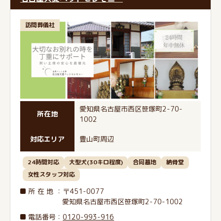
訪問葬儀社
愛知県名古屋市西区笹塚町2-70-
所在地
1002
対応エリア
豊山町周辺
24時間対応
大型犬(30キロ程度)
合同墓地
納骨堂
女性スタッフ対応
所在地
：〒451-0077
愛知県名古屋市西区笹塚町2-70-1002
電話番号
：
0120-993-916