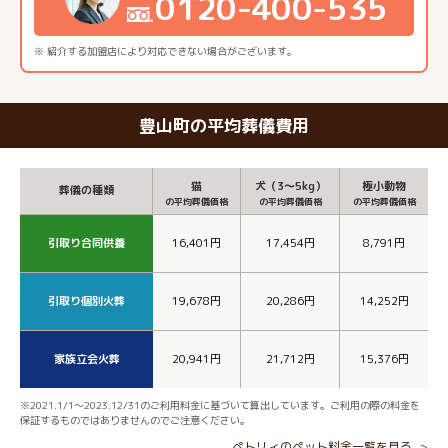
0120-400-535
※ 紹介する加盟店により対応できない場合がございます。
豊山町の平均葬儀費用
猫
犬（3～5kg）
極小動物
葬儀の種類
の平均葬儀価格
の平均葬儀価格
の平均葬儀価格
引取り合同供養
16,401円
17,454円
8,791円
引取り個別火葬
19,678円
20,286円
14,252円
家族立会火葬
20,941円
21,712円
15,376円
※2021.1/1～2023.12/31のご利用料金に基づいて算出しています。ご利用の際の料金を
保証するものではありませんのでご注意ください。
ペトリィのペット料金一覧を見る