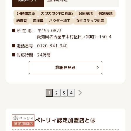
24時間対応
大型犬(30キロ程度)
合同墓地
個別墓地
納骨堂
海洋葬
パウダー加工
女性スタッフ対応
所在地
：〒453-0823
愛知県名古屋市中村区日ノ宮町2-150-4
電話番号
：
0120-341-940
対応時間：24時間
詳細を見る
1
2
3
4
ぺトリィ認定加盟店とは