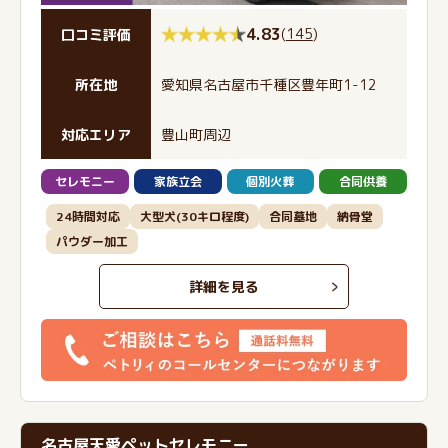
4.83
(
145
)
口コミ評価
所在地
愛知県名古屋市千種区豊年町1-12
対応エリア
豊山町周辺
セレモニー
家族立会
個別火葬
合同供養
24時間対応
大型犬(30キロ程度)
合同墓地
納骨堂
パウダー加工
詳細を見る
名古屋天愛ペットセレモニー