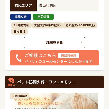
対応エリア
豊山町周辺
家族立会
合同供養
24時間対応
大型犬(30キロ程度)
超大型犬(40キロ以上)
合同墓地
詳細を見る
ペット訪問火葬 ワン・メモリー
訪問葬儀社