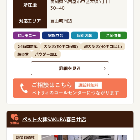
愛知県名古屋市中区大須3丁目
所在地
30−40
対応エリア
豊山町周辺
セレモニー
家族立会
個別火葬
合同供養
24時間対応
大型犬(30キロ程度)
超大型犬(40キロ以上)
納骨堂
パウダー加工
詳細を見る
ペット火葬SAKURA春日井店
訪問葬儀社