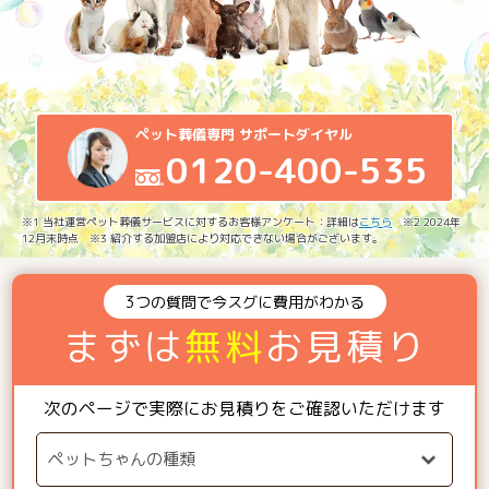
ペット葬儀専門 サポートダイヤル
0120-400-535
※1 当社運営ペット葬儀サービスに対するお客様アンケート：詳細は
こちら
※2 2024年
12月末時点 ※3 紹介する加盟店により対応できない場合がございます。
3つの質問で今スグに費用がわかる
まずは
無料
お見積り
次のページで実際にお見積りをご確認いただけます