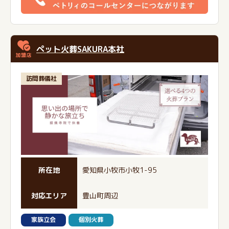
ペット火葬SAKURA本社
訪問葬儀社
所在地
愛知県小牧市小牧1-95
対応エリア
豊山町周辺
家族立会
個別火葬