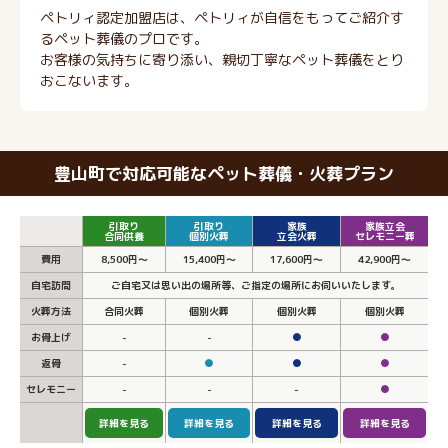
ペトリィ認定加盟店は、ペトリィが自信をもってご紹介す
るペット葬儀のプロです。
お客様の気持ちに寄り添い、親切丁寧なペット葬儀をとり
おこないます。
豊山町で対応可能なペット葬儀・火葬プラン
引取り
引取り
家族
家族立会
合同供養
個別火葬
立会火葬
セレモニー葬
費用
8,500円～
15,400円～
17,600円～
42,900円～
自宅訪問
ご自宅又は思い出の場所等、ご指定の場所にお伺いいたします。
火葬方法
合同火葬
個別火葬
個別火葬
個別火葬
お骨上げ
-
-
●
●
返骨
-
●
●
●
セレモニー
-
-
-
●
詳細を見る
詳細を見る
詳細を見る
詳細を見る