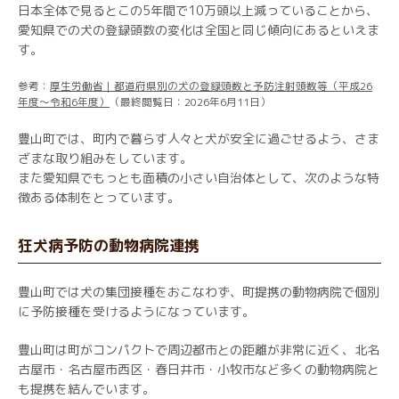
日本全体で見るとこの5年間で10万頭以上減っていることから、
愛知県での犬の登録頭数の変化は全国と同じ傾向にあるといえま
す。
参考：
厚生労働省｜都道府県別の犬の登録頭数と予防注射頭数等（平成26
年度～令和6年度）
（最終閲覧日：2026年6月11日）
豊山町では、町内で暮らす人々と犬が安全に過ごせるよう、さま
ざまな取り組みをしています。
また愛知県でもっとも面積の小さい自治体として、次のような特
徴ある体制をとっています。
狂犬病予防の動物病院連携
豊山町では犬の集団接種をおこなわず、町提携の動物病院で個別
に予防接種を受けるようになっています。
豊山町は町がコンパクトで周辺都市との距離が非常に近く、北名
古屋市・名古屋市西区・春日井市・小牧市など多くの動物病院と
も提携を結んでいます。