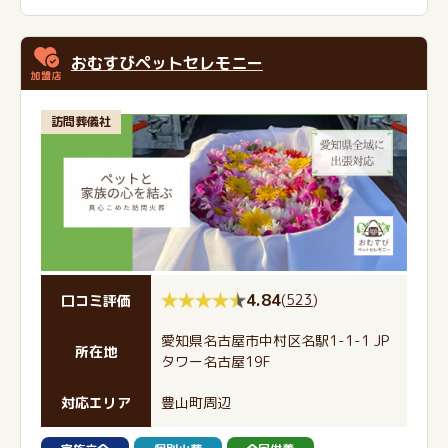
おむすびペットセレモニー
訪問葬儀社
4.84
(
523
)
口コミ評価
愛知県名古屋市中村区名駅1-1-1 JP
所在地
タワー名古屋19F
対応エリア
豊山町周辺