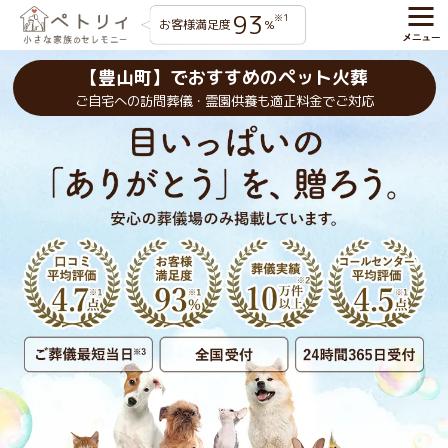
93
※1
お客様満足度
%
【豊山町】でおすすめのペット火葬
ご自宅への訪問葬儀・霊園供養も適正料金でご対応