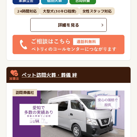
家族立会
個別火葬
合同供養
24時間対応
大型犬(30キロ程度)
女性スタッフ対応
詳細を見る
ペット訪問火葬・葬儀 絆
訪問葬儀社