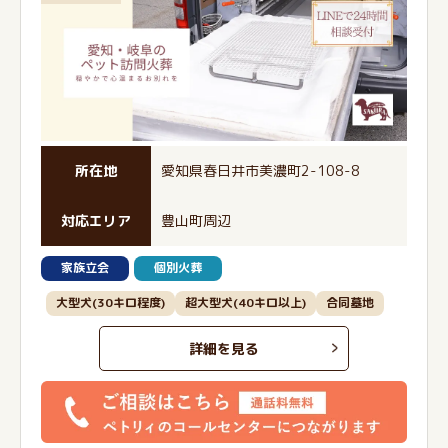
所在地
愛知県春日井市美濃町2-108-8
対応エリア
豊山町周辺
家族立会
個別火葬
大型犬(30キロ程度)
超大型犬(40キロ以上)
合同墓地
詳細を見る