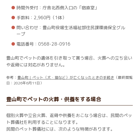
時間外受付：庁舎北西側入口の「宿直室」
手数料：2,960円（1体）
問い合わせ：豊山町役場生活福祉部住民課環境保全グル
ープ
電話番号：0568-28-0916
豊山町でペットの遺体を引き取って貰う場合、火葬への立ち会い
や返骨には対応がありません。
参考：
豊山町｜ペット（犬・猫など）が亡くなったときの手続き
（最終閲覧
日：2026年6月11日）
豊山町でペットの火葬・供養をする場合
個別火葬や立会火葬、返骨や供養をおこなう場合は、民間のペッ
ト葬儀社を利用することになります。
民間のペット葬儀社には、次のような特徴があります。