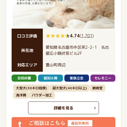
4.74
(
1,701
)
口コミ評価
愛知県名古屋市中区栄2-2-1 名古
所在地
屋広小路伏見ビル2F
対応エリア
豊山町周辺
合同供養
個別火葬
家族立会
セレモニー
大型犬(30キロ程度)
超大型犬(40キロ以上)
納骨堂
海洋葬
パウダー加工
詳細を見る