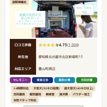
訪問葬儀社
4.73
(
1,504
)
口コミ評価
所在地
愛知県名古屋市北区新堀町13
対応エリア
豊山町周辺
セレモニー
家族立会
個別火葬
合同供養
24時間対応
大型犬(30キロ程度)
超大型犬(40キロ以上)
合同墓地
個別墓地
納骨堂
海洋葬
パウダー加工
女性スタッフ対応