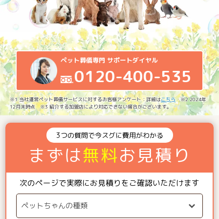
ペット葬儀専門 サポートダイヤル
0120-400-535
※1 当社運営ペット葬儀サービスに対するお客様アンケート：詳細は
こちら
※2 2024年
12月末時点 ※3 紹介する加盟店により対応できない場合がございます。
3つの質問で今スグに費用がわかる
まずは
無料
お見積り
次のページで実際にお見積りをご確認いただけます