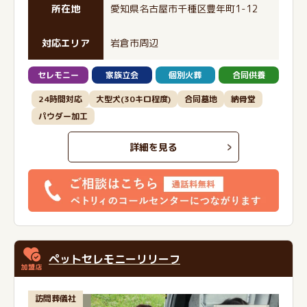
所在地
愛知県名古屋市千種区豊年町1-12
対応エリア
岩倉市周辺
セレモニー
家族立会
個別火葬
合同供養
24時間対応
大型犬(30キロ程度)
合同墓地
納骨堂
パウダー加工
詳細を見る
ペットセレモニーリリーフ
訪問葬儀社