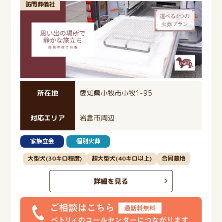
訪問葬儀社
所在地
愛知県小牧市小牧1-95
対応エリア
岩倉市周辺
家族立会
個別火葬
大型犬(30キロ程度)
超大型犬(40キロ以上)
合同墓地
詳細を見る