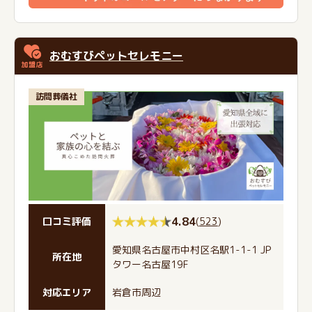
おむすびペットセレモニー
訪問葬儀社
4.84
(
523
)
口コミ評価
愛知県名古屋市中村区名駅1-1-1 JP
所在地
タワー名古屋19F
対応エリア
岩倉市周辺