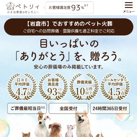
93
※1
お客様満足度
%
【岩倉市】でおすすめのペット火葬
ご自宅への訪問葬儀・霊園供養も適正料金でご対応