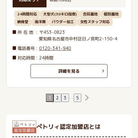
24時間対応
大型犬(30キロ程度)
合同墓地
個別墓地
納骨堂
海洋葬
パウダー加工
女性スタッフ対応
所在地
：〒453-0823
愛知県名古屋市中村区日ノ宮町2-150-4
電話番号
：
0120-341-940
対応時間：24時間
詳細を見る
1
2
3
…
5
ぺトリィ認定加盟店とは