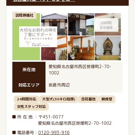
訪問葬儀社
愛知県名古屋市西区笹塚町2-70-
所在地
1002
対応エリア
岩倉市周辺
24時間対応
大型犬(30キロ程度)
合同墓地
納骨堂
女性スタッフ対応
所在地
：〒451-0077
愛知県名古屋市西区笹塚町2-70-1002
電話番号
：
0120-993-916