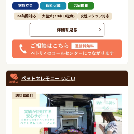
家族立会
個別火葬
合同供養
24時間対応
大型犬(30キロ程度)
女性スタッフ対応
詳細を見る
ペットセレモニー いこい
訪問葬儀社