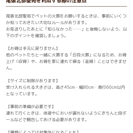
尾張北部聖苑を利用する際の注意点
尾張北部聖苑でペットの火葬をお願いするときは、事前にいくつ
か知っておきたい大切なルールがあります。
お見送りしたあとに「知らなかった……」と後悔しないよう、以
下のポイントを確認しましょう。
【お骨は手元に戻りません】
他のペットたちと一緒に火葬する「合同火葬」になるため、お骨
上げ（収骨）や、お骨を家に連れて帰る（返骨）ことはできませ
ん。
【サイズに制限があります】
受け入れられる大きさは、高さ45cm・幅80cm・奥行60cm以内
となっています。
【事前の準備が必要です】
連れて行くときは、体液やにおいが漏れないようにきちんと段ボ
ールなどで梱包してあげる必要があります。
【種類によっては対象外になることも】