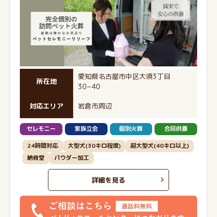
愛知県名古屋市中区大須3丁目
所在地
30−40
対応エリア
岩倉市周辺
セレモニー
家族立会
個別火葬
合同供養
24時間対応
大型犬(30キロ程度)
超大型犬(40キロ以上)
納骨堂
パウダー加工
詳細を見る