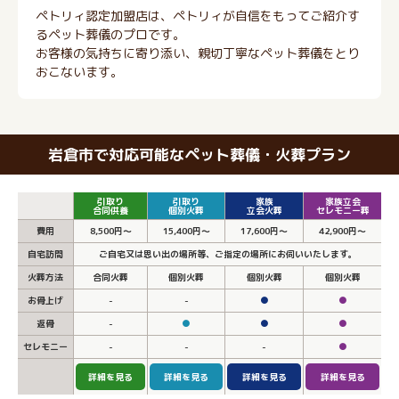
ペトリィ認定加盟店は、ペトリィが自信をもってご紹介す
るペット葬儀のプロです。
お客様の気持ちに寄り添い、親切丁寧なペット葬儀をとり
おこないます。
岩倉市で対応可能なペット葬儀・火葬プラン
引取り
引取り
家族
家族立会
合同供養
個別火葬
立会火葬
セレモニー葬
費用
8,500円～
15,400円～
17,600円～
42,900円～
自宅訪問
ご自宅又は思い出の場所等、ご指定の場所にお伺いいたします。
火葬方法
合同火葬
個別火葬
個別火葬
個別火葬
お骨上げ
-
-
●
●
返骨
-
●
●
●
セレモニー
-
-
-
●
詳細を見る
詳細を見る
詳細を見る
詳細を見る