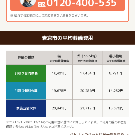
0120-400-535
※ 紹介する加盟店により対応できない場合がございます。
岩倉市の平均葬儀費用
猫
犬（3～5kg）
極小動物
葬儀の種類
の平均葬儀価格
の平均葬儀価格
の平均葬儀価格
引取り合同供養
16,401円
17,454円
8,791円
引取り個別火葬
19,678円
20,286円
14,252円
家族立会火葬
20,941円
21,712円
15,376円
※2021.1/1～2023.12/31のご利用料金に基づいて算出しています。ご利用の際の料金を
保証するものではありませんのでご注意ください。
ペトリィのペット料金一覧を見る