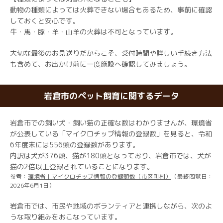
動物の種類によっては火葬できない場合もあるため、事前に確認
しておくと安心です。
牛・馬・豚・羊・山羊の火葬は不可となっています。
大切な最後のお見送りだからこそ、受付時間や詳しい手続き方法
も含めて、お出かけ前に一度施設へ確認してみましょう。
岩倉市のペット飼育に関するデータ
岩倉市での飼い犬・飼い猫の正確な数はわかりませんが、環境省
が公表している「マイクロチップ情報の登録数」を見ると、令和
6年度末には556頭の登録数があります。
内訳は犬が376頭、猫が180頭となっており、岩倉市では、犬が
猫の2倍以上登録されていることになります。
参考：
環境省｜マイクロチップ情報の登録頭数（市区町村）
（最終閲覧日：
2026年6月1日）
岩倉市では、市民や地域のボランティアと連携しながら、次のよ
うな取り組みをおこなっています。