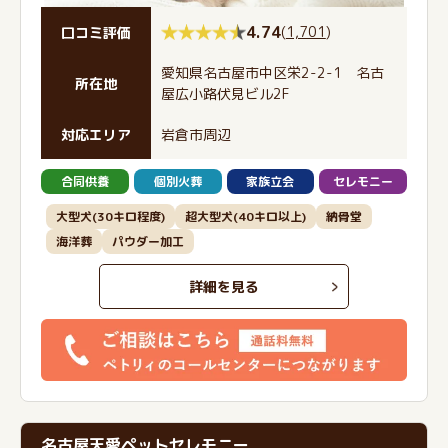
4.74
(
1,701
)
口コミ評価
愛知県名古屋市中区栄2-2-1 名古
所在地
屋広小路伏見ビル2F
対応エリア
岩倉市周辺
合同供養
個別火葬
家族立会
セレモニー
大型犬(30キロ程度)
超大型犬(40キロ以上)
納骨堂
海洋葬
パウダー加工
詳細を見る
名古屋天愛ペットセレモニー