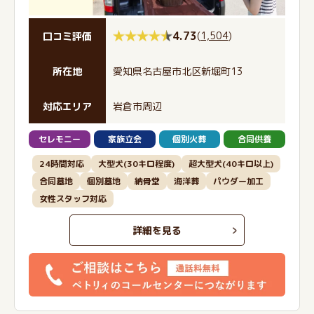
4.73
(
1,504
)
口コミ評価
所在地
愛知県名古屋市北区新堀町13
対応エリア
岩倉市周辺
セレモニー
家族立会
個別火葬
合同供養
24時間対応
大型犬(30キロ程度)
超大型犬(40キロ以上)
合同墓地
個別墓地
納骨堂
海洋葬
パウダー加工
女性スタッフ対応
詳細を見る