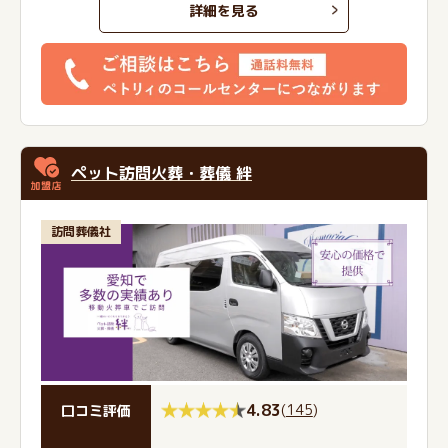
詳細を見る
ペット訪問火葬・葬儀 絆
訪問葬儀社
4.83
(
145
)
口コミ評価