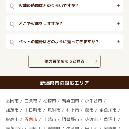
Q
火葬の時間はどのくらいですか？
Q
どこで火葬をしますか？
Q
ペットの遺骨はどのように返ってきますか？
他の質問をもっと見る
新潟県内の対応エリア
長岡市
三条市
柏崎市
新発田市
小千谷市
加茂市
十日町市
見附市
村上市
燕市
糸魚川市
妙高市
五泉市
上越市
阿賀野市
佐渡市
魚沼市
南魚沼市
胎内市
聖籠町
弥彦村
田上町
阿賀町