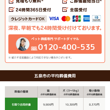
ペット葬儀専門 サポートダイヤル
0120-400-535
※ 紹介する加盟店により対応できない場合がございます。
五泉市の平均葬儀費用
猫
犬（3～5kg）
極小動物
葬儀の種類
の平均葬儀価格
の平均葬儀価格
の平均葬儀価格
引取り合同供養
9,986円
10,389円
8,370円