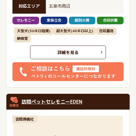
対応エリア
五泉市周辺
セレモニー
家族立会
個別火葬
合同供養
大型犬(30キロ程度)
超大型犬(40キロ以上)
合同墓地
納骨堂
詳細を見る
訪問ペットセレモニーEDEN
訪問葬儀社