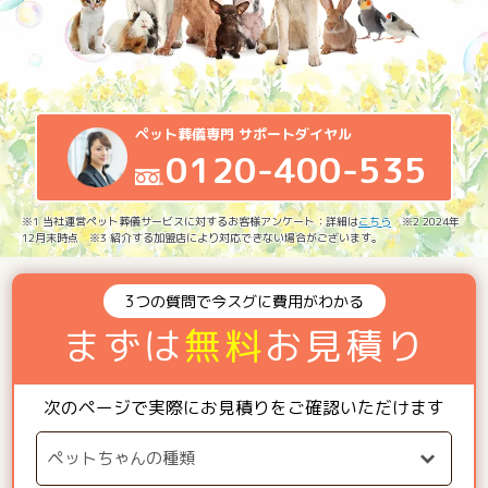
ペット葬儀専門 サポートダイヤル
0120-400-535
※1 当社運営ペット葬儀サービスに対するお客様アンケート：詳細は
こちら
※2 2024年
12月末時点 ※3 紹介する加盟店により対応できない場合がございます。
3つの質問で今スグに費用がわかる
まずは
無料
お見積り
次のページで実際にお見積りをご確認いただけます