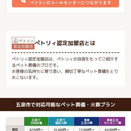
ぺトリィ認定加盟店とは
ペトリィ認定加盟店は、ペトリィが自信をもってご紹介す
るペット葬儀のプロです。
お客様の気持ちに寄り添い、親切丁寧なペット葬儀をとり
おこないます。
五泉市で対応可能なペット葬儀・火葬プラン
引取り
引取り
家族
家族立会
合同供養
個別火葬
立会火葬
セレモニー葬
費用
8,500円～
15,400円～
17,600円～
42,900円～