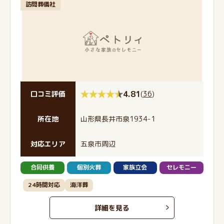
訪問葬儀社
4.81
(
36
)
口コミ評価
所在地
山形県長井市泉1934-1
対応エリア
五泉市周辺
合同供養
個別火葬
家族立会
セレモニー
24時間対応
海洋葬
詳細を見る