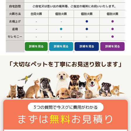
自宅訪問
ご自宅又は思い出の場所等、ご指定の場所にお伺いいたします。
火葬方法
合同火葬
個別火葬
個別火葬
個別火葬
お骨上げ
-
-
●
●
返骨
-
●
●
●
セレモニー
-
-
-
●
詳細を見る
詳細を見る
詳細を見る
詳細を見る
「大切なペットを丁寧にお見送り致します」
3つの質問で今スグに費用がわかる
まずは
無料
お見積り