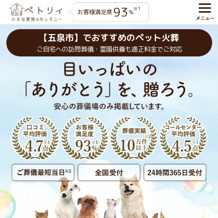
93
※1
お客様満足度
%
【五泉市】でおすすめのペット火葬
ご自宅への訪問葬儀・霊園供養も適正料金でご対応