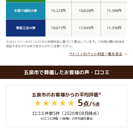
引取り個別火葬
15,223円
16,826円
11,369円
家族立会火葬
16,871円
17,845円
11,336円
※2021.1/1～2023.12/31のご利用料金に基づいて算出しています。ご利用の際の料金を
保証するものではありませんのでご注意ください。
ペトリィのペット料金一覧を見る
五泉市で葬儀したお客様の声・口コミ
※
五泉市のお客様からの平均評価
5
点
/
5点
口コミ件数5件（2026年08月時点）
※口コミ評価（5段階）の平均値を算出