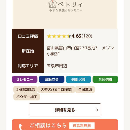
4.63
(
120
)
口コミ評価
富山県富山市山室270番地3 メゾン
所在地
小柴2F
対応エリア
五泉市周辺
セレモニー
家族立会
個別火葬
合同供養
24時間対応
大型犬(30キロ程度)
合同墓地
パウダー加工
詳細を見る