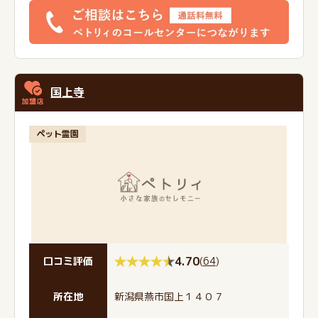
国上寺
ペット霊園
4.70
(
64
)
口コミ評価
所在地
新潟県燕市国上１４０７