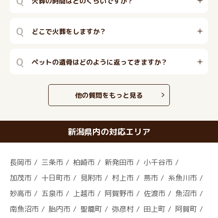
Q
火葬の時間はどのくらいですか？
Q
どこで火葬をしますか？
Q
ペットの遺骨はどのように返ってきますか？
他の質問をもっと見る
新潟県内の対応エリア
長岡市
三条市
柏崎市
新発田市
小千谷市
加茂市
十日町市
見附市
村上市
燕市
糸魚川市
妙高市
五泉市
上越市
阿賀野市
佐渡市
魚沼市
南魚沼市
胎内市
聖籠町
弥彦村
田上町
阿賀町