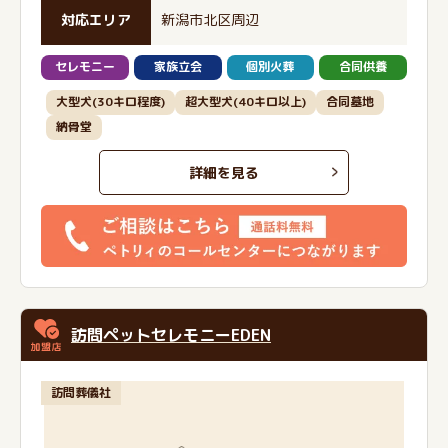
対応エリア
新潟市北区周辺
セレモニー
家族立会
個別火葬
合同供養
大型犬(30キロ程度)
超大型犬(40キロ以上)
合同墓地
納骨堂
詳細を見る
訪問ペットセレモニーEDEN
訪問葬儀社