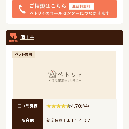
国上寺
ペット霊園
4.70
(
64
)
口コミ評価
所在地
新潟県燕市国上１４０７