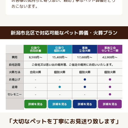
お客様の気持ちに寄り添い、親切丁寧なペット葬儀をとり
おこないます。
新潟市北区で対応可能なペット葬儀・火葬プラン
引取り
引取り
家族
家族立会
合同供養
個別火葬
立会火葬
セレモニー葬
費用
8,500円～
15,400円～
17,600円～
42,900円～
自宅訪問
ご自宅又は思い出の場所等、ご指定の場所にお伺いいたします。
火葬方法
合同火葬
個別火葬
個別火葬
個別火葬
お骨上げ
-
-
●
●
返骨
-
●
●
●
セレモニー
-
-
-
●
詳細を見る
詳細を見る
詳細を見る
詳細を見る
「大切なペットを丁寧にお見送り致します」