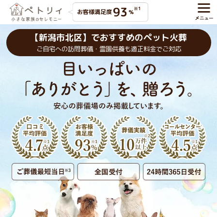
93
※1
お客様満足度
%
【新潟市北区】でおすすめのペット火葬
ご自宅への訪問葬儀・霊園供養も適正料金でご対応