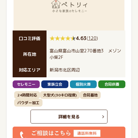
4.63
(
120
)
口コミ評価
富山県富山市山室270番地3 メゾン
所在地
小柴2F
対応エリア
新潟市北区周辺
セレモニー
家族立会
個別火葬
合同供養
24時間対応
大型犬(30キロ程度)
合同墓地
パウダー加工
詳細を見る