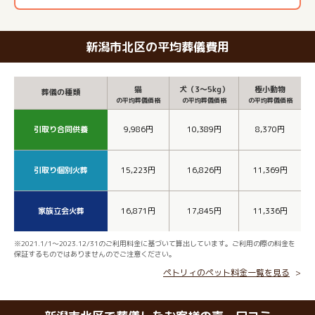
新潟市北区の平均葬儀費用
猫
犬（3～5kg）
極小動物
葬儀の種類
の平均葬儀価格
の平均葬儀価格
の平均葬儀価格
引取り合同供養
9,986円
10,389円
8,370円
引取り個別火葬
15,223円
16,826円
11,369円
家族立会火葬
16,871円
17,845円
11,336円
※2021.1/1～2023.12/31のご利用料金に基づいて算出しています。ご利用の際の料金を
保証するものではありませんのでご注意ください。
ペトリィのペット料金一覧を見る