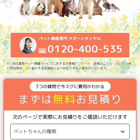
ペット葬儀専門 サポートダイヤル
0120-400-535
※1 当社運営ペット葬儀サービスに対するお客様アンケート：詳細は
こちら
※2 2024年
12月末時点 ※3 紹介する加盟店により対応できない場合がございます。
3つの質問で今スグに費用がわかる
まずは
無料
お見積り
次のページで実際にお見積りをご確認いただけます