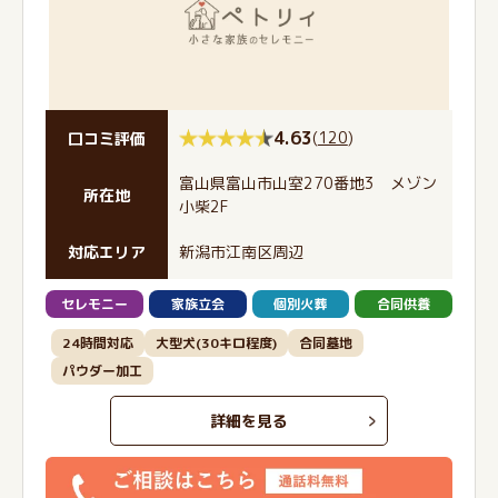
4.63
(
120
)
口コミ評価
富山県富山市山室270番地3 メゾン
所在地
小柴2F
対応エリア
新潟市江南区周辺
セレモニー
家族立会
個別火葬
合同供養
24時間対応
大型犬(30キロ程度)
合同墓地
パウダー加工
詳細を見る