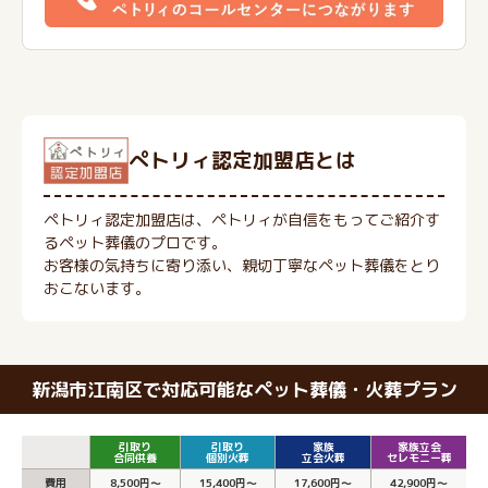
ぺトリィ認定加盟店とは
ペトリィ認定加盟店は、ペトリィが自信をもってご紹介す
るペット葬儀のプロです。
お客様の気持ちに寄り添い、親切丁寧なペット葬儀をとり
おこないます。
新潟市江南区で対応可能なペット葬儀・火葬プラン
引取り
引取り
家族
家族立会
合同供養
個別火葬
立会火葬
セレモニー葬
費用
8,500円～
15,400円～
17,600円～
42,900円～