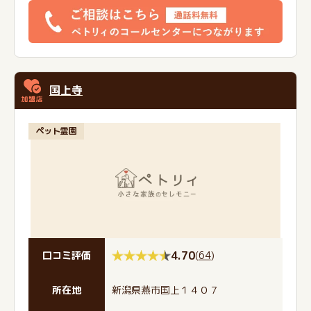
国上寺
ペット霊園
4.70
(
64
)
口コミ評価
所在地
新潟県燕市国上１４０７