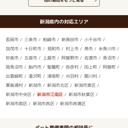
他の質問をもっと見る
新潟県内の対応エリア
長岡市
三条市
柏崎市
新発田市
小千谷市
加茂市
十日町市
見附市
村上市
燕市
糸魚川市
妙高市
五泉市
上越市
阿賀野市
佐渡市
魚沼市
南魚沼市
胎内市
聖籠町
弥彦村
田上町
阿賀町
出雲崎町
湯沢町
津南町
刈羽村
関川村
粟島浦村
新潟市
新潟市北区
新潟市東区
新潟市中央区
新潟市江南区
新潟市秋葉区
新潟市南区
新潟市西区
新潟市西蒲区
ペット葬儀専門の相談員に