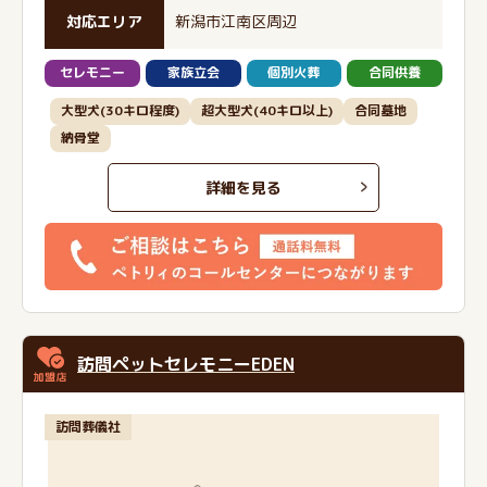
対応エリア
新潟市江南区周辺
セレモニー
家族立会
個別火葬
合同供養
大型犬(30キロ程度)
超大型犬(40キロ以上)
合同墓地
納骨堂
詳細を見る
訪問ペットセレモニーEDEN
訪問葬儀社