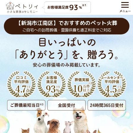
93
※1
お客様満足度
%
【新潟市江南区】でおすすめのペット火葬
ご自宅への訪問葬儀・霊園供養も適正料金でご対応