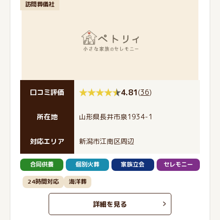
訪問葬儀社
4.81
(
36
)
口コミ評価
所在地
山形県長井市泉1934-1
対応エリア
新潟市江南区周辺
合同供養
個別火葬
家族立会
セレモニー
24時間対応
海洋葬
詳細を見る