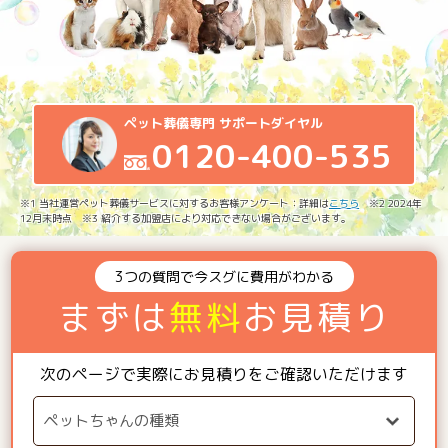
ペット葬儀専門 サポートダイヤル
0120-400-535
※1 当社運営ペット葬儀サービスに対するお客様アンケート：詳細は
こちら
※2 2024年
12月末時点 ※3 紹介する加盟店により対応できない場合がございます。
3つの質問で今スグに費用がわかる
まずは
無料
お見積り
次のページで実際にお見積りをご確認いただけます