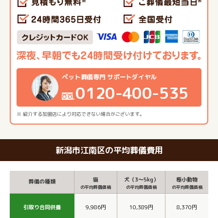
ペット葬儀専門 サポートダイヤル
0120-400-535
※ 紹介する加盟店により対応できない場合がございます。
新潟市江南区の平均葬儀費用
猫
犬（3～5kg）
極小動物
葬儀の種類
の平均葬儀価格
の平均葬儀価格
の平均葬儀価格
引取り合同供養
9,986円
10,389円
8,370円