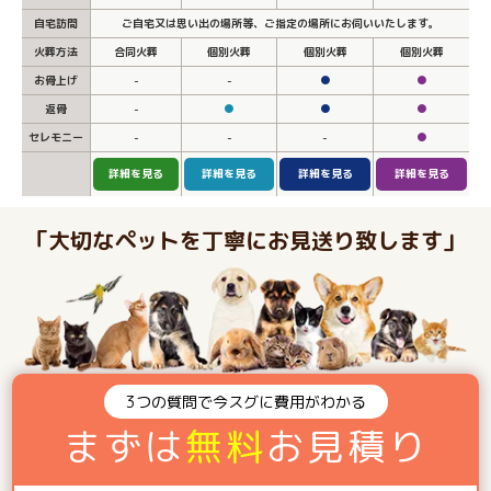
自宅訪問
ご自宅又は思い出の場所等、ご指定の場所にお伺いいたします。
火葬方法
合同火葬
個別火葬
個別火葬
個別火葬
お骨上げ
-
-
●
●
返骨
-
●
●
●
セレモニー
-
-
-
●
詳細を見る
詳細を見る
詳細を見る
詳細を見る
「大切なペットを丁寧にお見送り致します」
3つの質問で今スグに費用がわかる
まずは
無料
お見積り