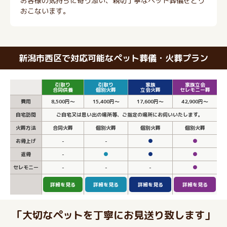
お客様の気持ちに寄り添い、親切丁寧なペット葬儀をとり
おこないます。
新潟市西区で対応可能なペット葬儀・火葬プラン
引取り
引取り
家族
家族立会
合同供養
個別火葬
立会火葬
セレモニー葬
費用
8,500円～
15,400円～
17,600円～
42,900円～
自宅訪問
ご自宅又は思い出の場所等、ご指定の場所にお伺いいたします。
火葬方法
合同火葬
個別火葬
個別火葬
個別火葬
お骨上げ
-
-
●
●
返骨
-
●
●
●
セレモニー
-
-
-
●
詳細を見る
詳細を見る
詳細を見る
詳細を見る
「大切なペットを丁寧にお見送り致します」