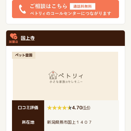
国上寺
ペット霊園
4.70
(
64
)
口コミ評価
所在地
新潟県燕市国上１４０７