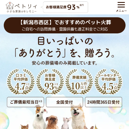
93
※1
お客様満足度
%
【新潟市西区】でおすすめのペット火葬
ご自宅への訪問葬儀・霊園供養も適正料金でご対応