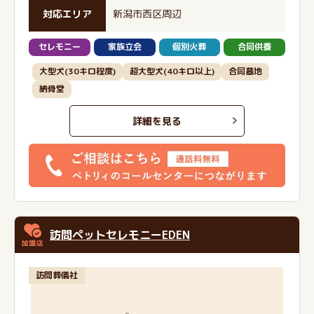
対応エリア
新潟市西区周辺
セレモニー
家族立会
個別火葬
合同供養
大型犬(30キロ程度)
超大型犬(40キロ以上)
合同墓地
納骨堂
詳細を見る
訪問ペットセレモニーEDEN
訪問葬儀社