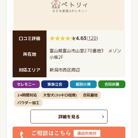
4.63
(
120
)
口コミ評価
富山県富山市山室270番地3 メゾン
所在地
小柴2F
対応エリア
新潟市西区周辺
セレモニー
家族立会
個別火葬
合同供養
24時間対応
大型犬(30キロ程度)
合同墓地
パウダー加工
詳細を見る