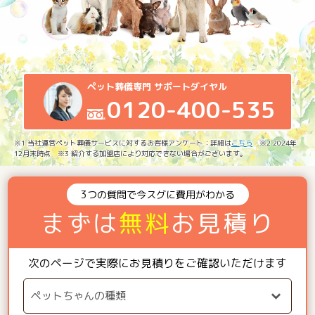
ペット葬儀専門 サポートダイヤル
0120-400-535
※1 当社運営ペット葬儀サービスに対するお客様アンケート：詳細は
こちら
※2 2024年
12月末時点 ※3 紹介する加盟店により対応できない場合がございます。
3つの質問で今スグに費用がわかる
まずは
無料
お見積り
次のページで実際にお見積りをご確認いただけます