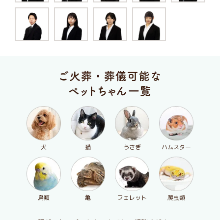
犬
猫
うさぎ
ハムスター
鳥類
亀
フェレット
爬虫類