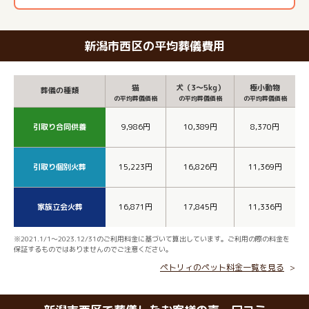
新潟市西区の平均葬儀費用
猫
犬（3～5kg）
極小動物
葬儀の種類
の平均葬儀価格
の平均葬儀価格
の平均葬儀価格
引取り合同供養
9,986円
10,389円
8,370円
引取り個別火葬
15,223円
16,826円
11,369円
家族立会火葬
16,871円
17,845円
11,336円
※2021.1/1～2023.12/31のご利用料金に基づいて算出しています。ご利用の際の料金を
保証するものではありませんのでご注意ください。
ペトリィのペット料金一覧を見る