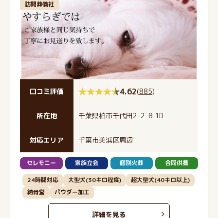
訪問葬儀社
4.62
(
885
)
口コミ評価
所在地
千葉県柏市千代田2-2-8 1D
対応エリア
千葉市美浜区周辺
セレモニー
家族立会
個別火葬
合同供養
24時間対応
大型犬(30キロ程度)
超大型犬(40キロ以上)
納骨堂
パウダー加工
詳細を見る