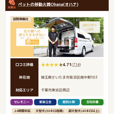
ペットの移動⽕葬Ohana(オハナ)
訪問葬儀社
4.71
(
714
)
口コミ評価
所在地
埼玉県さいたま市見沼区南中野363
対応エリア
千葉市美浜区周辺
セレモニー
家族立会
個別火葬
合同供養
24時間対応
大型犬(30キロ程度)
超大型犬(40キロ以上)