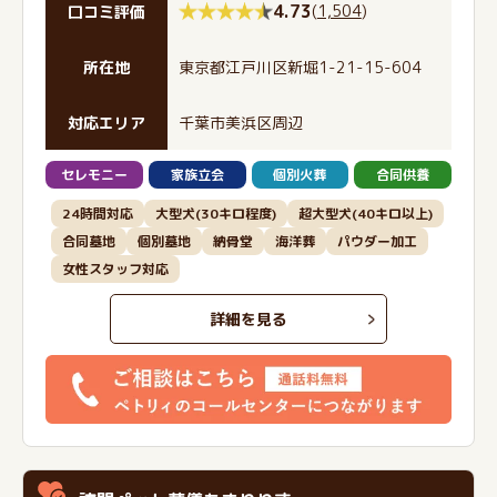
4.73
(
1,504
)
口コミ評価
所在地
東京都江戸川区新堀1-21-15-604
対応エリア
千葉市美浜区周辺
セレモニー
家族立会
個別火葬
合同供養
24時間対応
大型犬(30キロ程度)
超大型犬(40キロ以上)
合同墓地
個別墓地
納骨堂
海洋葬
パウダー加工
女性スタッフ対応
詳細を見る