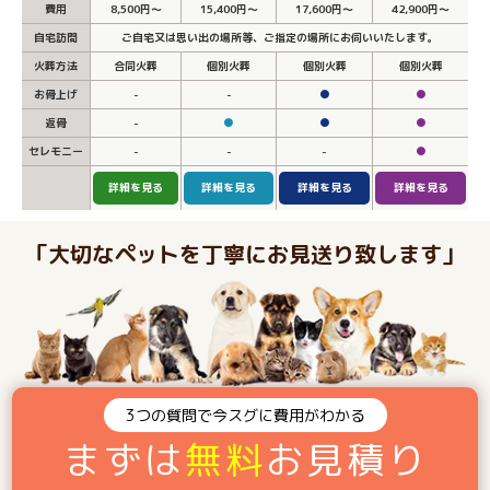
費用
8,500円～
15,400円～
17,600円～
42,900円～
自宅訪問
ご自宅又は思い出の場所等、ご指定の場所にお伺いいたします。
火葬方法
合同火葬
個別火葬
個別火葬
個別火葬
お骨上げ
-
-
●
●
返骨
-
●
●
●
セレモニー
-
-
-
●
詳細を見る
詳細を見る
詳細を見る
詳細を見る
「大切なペットを丁寧にお見送り致します」
3つの質問で今スグに費用がわかる
まずは
無料
お見積り