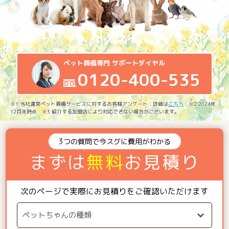
ペット葬儀専門 サポートダイヤル
0120-400-535
※1 当社運営ペット葬儀サービスに対するお客様アンケート：詳細は
こちら
※2 2024年
12月末時点 ※3 紹介する加盟店により対応できない場合がございます。
3つの質問で今スグに費用がわかる
まずは
無料
お見積り
次のページで実際にお見積りをご確認いただけます