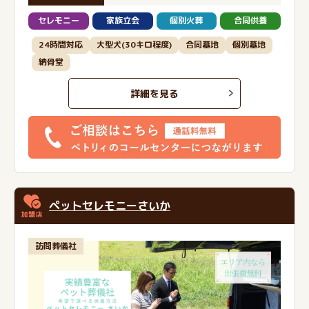
セレモニー
家族立会
個別火葬
合同供養
24時間対応
大型犬(30キロ程度)
合同墓地
個別墓地
納骨堂
詳細を見る
ペットセレモニーさいか
訪問葬儀社