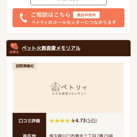
ペット火葬真愛メモリアル
訪問葬儀社
4.73
(
545
)
口コミ評価
所在地
埼玉県川口市青木三丁目7番29号