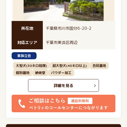
所在地
千葉県市川市国分6-20-2
対応エリア
千葉市美浜区周辺
家族立会
大型犬(30キロ程度)
超大型犬(40キロ以上)
合同墓地
個別墓地
納骨堂
パウダー加工
詳細を見る