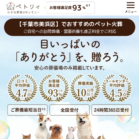
93
※1
お客様満足度
%
【千葉市美浜区】でおすすめのペット火葬
ご自宅への訪問葬儀・霊園供養も適正料金でご対応