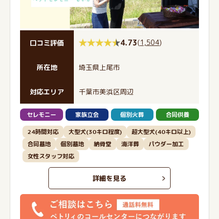
4.73
(
1,504
)
口コミ評価
所在地
埼玉県上尾市
対応エリア
千葉市美浜区周辺
セレモニー
家族立会
個別火葬
合同供養
24時間対応
大型犬(30キロ程度)
超大型犬(40キロ以上)
合同墓地
個別墓地
納骨堂
海洋葬
パウダー加工
女性スタッフ対応
詳細を見る