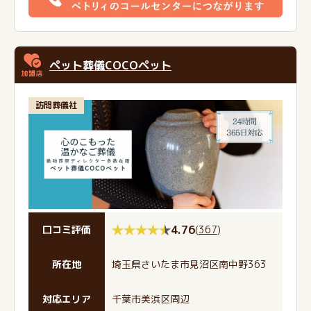
ペット葬儀COCOペット
訪問葬儀社
4.76
(
367
)
口コミ評価
所在地
埼玉県さいたま市見沼区南中野363
対応エリア
千葉市美浜区周辺