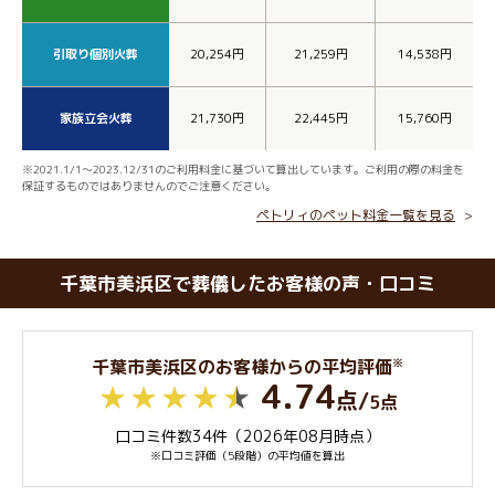
引取り個別火葬
20,254円
21,259円
14,538円
家族立会火葬
21,730円
22,445円
15,760円
※2021.1/1～2023.12/31のご利用料金に基づいて算出しています。ご利用の際の料金を
保証するものではありませんのでご注意ください。
ペトリィのペット料金一覧を見る
千葉市美浜区で葬儀したお客様の声・口コミ
※
千葉市美浜区のお客様からの平均評価
4.74
点
/
5点
口コミ件数34件（2026年08月時点）
※口コミ評価（5段階）の平均値を算出