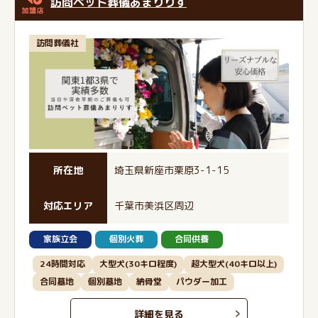
訪問ペット葬儀あまりりす
訪問葬儀社
所在地
埼玉県新座市栗原3-1-15
対応エリア
千葉市美浜区周辺
家族立会
個別火葬
合同供養
24時間対応
大型犬(30キロ程度)
超大型犬(40キロ以上)
合同墓地
個別墓地
納骨堂
パウダー加工
詳細を見る