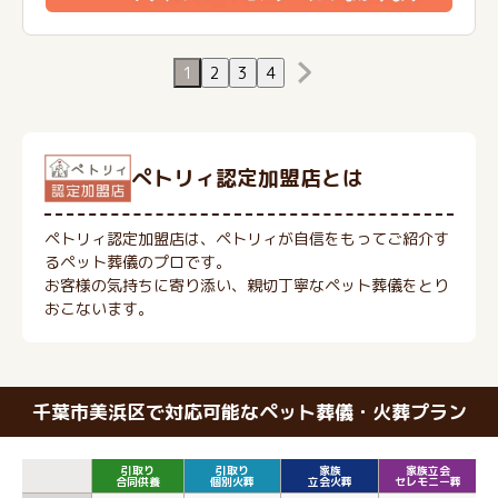
1
2
3
4
ぺトリィ認定加盟店とは
ペトリィ認定加盟店は、ペトリィが自信をもってご紹介す
るペット葬儀のプロです。
お客様の気持ちに寄り添い、親切丁寧なペット葬儀をとり
おこないます。
千葉市美浜区で対応可能なペット葬儀・火葬プラン
引取り
引取り
家族
家族立会
合同供養
個別火葬
立会火葬
セレモニー葬