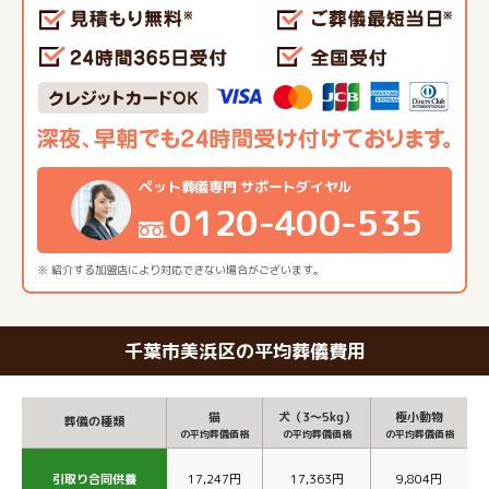
ペット葬儀専門 サポートダイヤル
0120-400-535
※ 紹介する加盟店により対応できない場合がございます。
千葉市美浜区の平均葬儀費用
猫
犬（3～5kg）
極小動物
葬儀の種類
の平均葬儀価格
の平均葬儀価格
の平均葬儀価格
引取り合同供養
17,247円
17,363円
9,804円