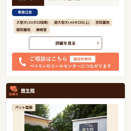
家族立会
大型犬(30キロ程度)
超大型犬(40キロ以上)
合同墓地
個別墓地
納骨堂
詳細を見る
慈生院
ペット霊園