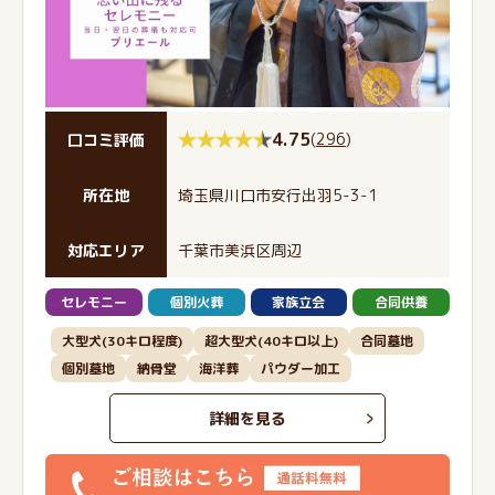
4.75
(
296
)
口コミ評価
所在地
埼玉県川口市安行出羽5-3-1
対応エリア
千葉市美浜区周辺
セレモニー
個別火葬
家族立会
合同供養
大型犬(30キロ程度)
超大型犬(40キロ以上)
合同墓地
個別墓地
納骨堂
海洋葬
パウダー加工
詳細を見る