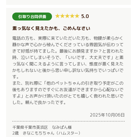
5.0
引取り合同供養
素っ気なく見えたかも、ごめんなさい
電話の方も、実際に来ていただいた方も、物腰が柔らかく
静かな声で心から悼んでくださっている雰囲気が伝わって
きて好感が持てました。最後にお顔見ますか？と言われた
時、泣いてしまいそうで、「いいです、大丈夫です」と素
っ気なく聞こえるように言ってしまい、態度が悪く見えた
かもしれないと後から思い申し訳ない気持ちでいっぱいで
す。
また、別れ際に「他のペットちゃんの引き取り予定がこの
後もありますのですぐにお友達ができますから心配ないで
すよ」とお声かけ頂いたのがとても嬉しく救われた思いで
した。頼んで良かったです。
2025年10月06日
千葉県千葉市美浜区 なみぱん様
2歳 きなこもちちゃん（ハムスター）