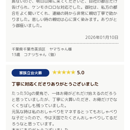
居ないので、明日以降に来てくださいと、自社の都合だけ
告げられ、ケンモホロロな対応でした。御社は、私方の都
合をよく聞いてくれ、連絡の時から非常に親切丁寧で助か
りました。悲しい時の親切は心に深く染みます。ありがと
う御座いました。
2026年01月10日
千葉県千葉市美浜区 ヤマちゃん様
13歳 コナツちゃん（猫）
5.0
家族立会火葬
丁寧に対応くださりありがとうございました
たった30gの愛鳥で、一体お骨がどれだけ拾えるのだろう
と思っていましたが、丁寧に火葬いただき、お骨だけでな
くくちばしも残っていました。
元気な時は私のおしゃべりをマネするとってもおしゃべり
な子だったので、今は天国でたくさんおしゃべりしてるだ
ろうなと思っています。
本当にありがとうございました。