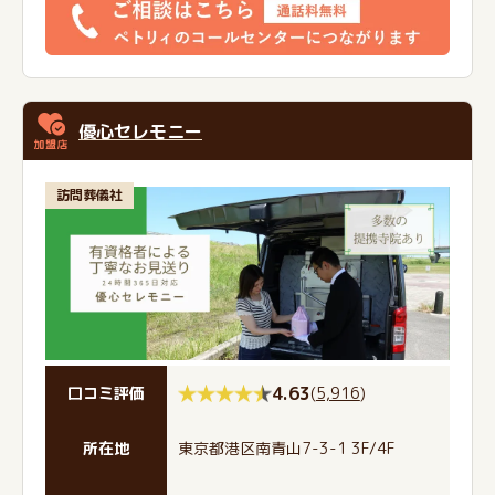
優心セレモニー
訪問葬儀社
4.63
(
5,916
)
口コミ評価
所在地
東京都港区南青山7-3-1 3F/4F