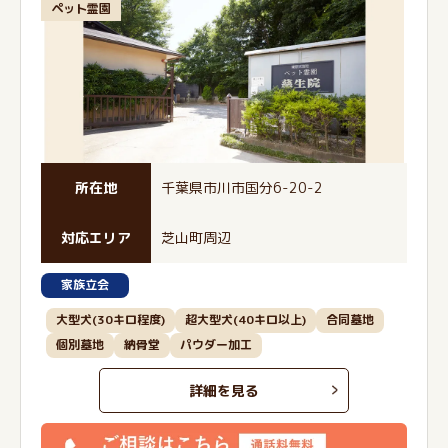
ペット霊園
所在地
千葉県市川市国分6-20-2
対応エリア
芝山町周辺
家族立会
大型犬(30キロ程度)
超大型犬(40キロ以上)
合同墓地
個別墓地
納骨堂
パウダー加工
詳細を見る