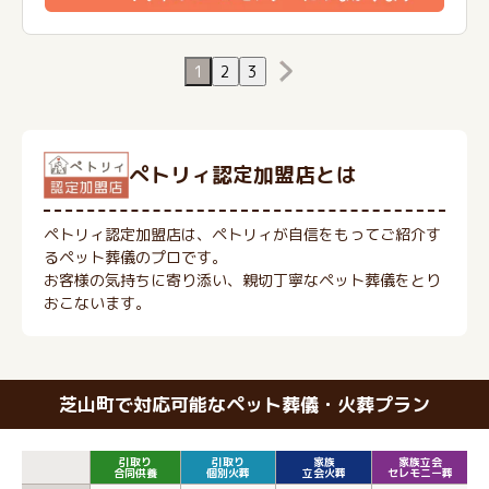
1
2
3
ぺトリィ認定加盟店とは
ペトリィ認定加盟店は、ペトリィが自信をもってご紹介す
るペット葬儀のプロです。
お客様の気持ちに寄り添い、親切丁寧なペット葬儀をとり
おこないます。
芝山町で対応可能なペット葬儀・火葬プラン
引取り
引取り
家族
家族立会
合同供養
個別火葬
立会火葬
セレモニー葬