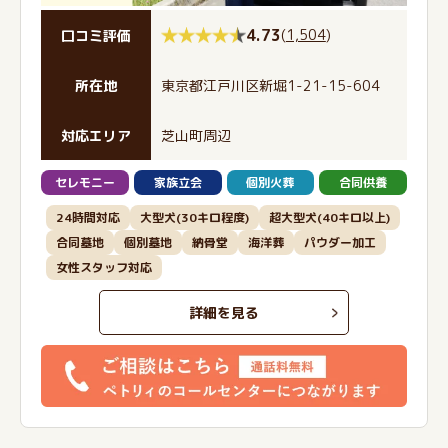
4.73
(
1,504
)
口コミ評価
所在地
東京都江戸川区新堀1-21-15-604
対応エリア
芝山町周辺
セレモニー
家族立会
個別火葬
合同供養
24時間対応
大型犬(30キロ程度)
超大型犬(40キロ以上)
合同墓地
個別墓地
納骨堂
海洋葬
パウダー加工
女性スタッフ対応
詳細を見る