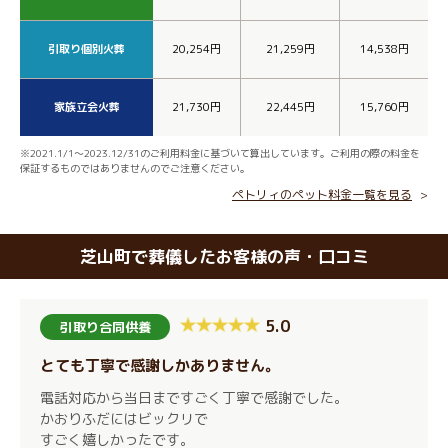
引取り個別火葬
20,254円
21,259円
14,538円
家族立会火葬
21,730円
22,445円
15,760円
※2021.1/1～2023.12/31のご利用料金に基づいて算出しています。ご利用の際の料金を
保証するものではありませんのでご注意ください。
ペトリィのペット料金一覧を見る
芝山町で葬儀したお客様の声・口コミ
5.0
引取り合同供養
とても丁寧で感謝しかありません。
電話対応から当日まですごく丁寧で感謝でした。
かおりふだにはビックリで
すごく嬉しかったです。