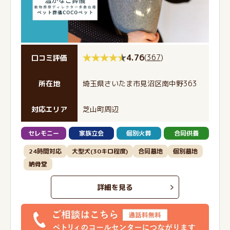
4.76
(
367
)
口コミ評価
所在地
埼玉県さいたま市見沼区南中野363
対応エリア
芝山町周辺
セレモニー
家族立会
個別火葬
合同供養
24時間対応
大型犬(30キロ程度)
合同墓地
個別墓地
納骨堂
詳細を見る