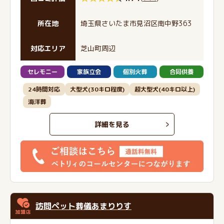
所在地
埼玉県さいたま市見沼区南中野363
対応エリア
芝山町周辺
セレモニー
家族立会
個別火葬
合同供養
24時間対応
大型犬(30キロ程度)
超大型犬(40キロ以上)
海洋葬
詳細を見る
訪問ペット葬儀あまりりす