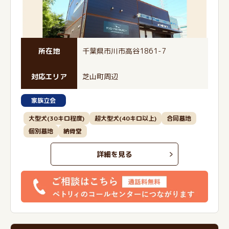
所在地
千葉県市川市高谷1861-7
対応エリア
芝山町周辺
家族立会
大型犬(30キロ程度)
超大型犬(40キロ以上)
合同墓地
個別墓地
納骨堂
詳細を見る