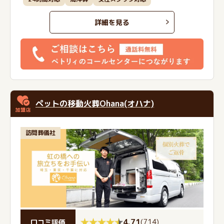
詳細を見る
ペットの移動⽕葬Ohana(オハナ)
訪問葬儀社
4.71
(
714
)
口コミ評価