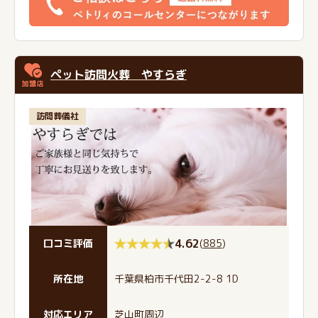
ペット訪問火葬 やすらぎ
訪問葬儀社
4.62
(
885
)
口コミ評価
所在地
千葉県柏市千代田2-2-8 1D
対応エリア
芝山町周辺