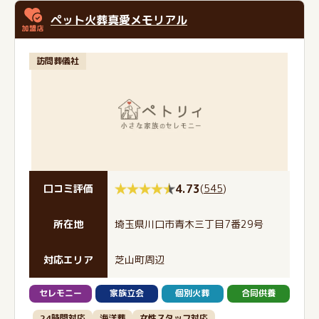
ペット火葬真愛メモリアル
訪問葬儀社
4.73
(
545
)
口コミ評価
所在地
埼玉県川口市青木三丁目7番29号
対応エリア
芝山町周辺
セレモニー
家族立会
個別火葬
合同供養
24時間対応
海洋葬
女性スタッフ対応