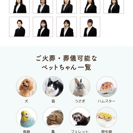
犬
猫
うさぎ
ハムスター
鳥類
亀
フェレット
爬虫類