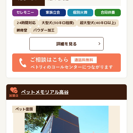
セレモニー
家族立会
個別火葬
合同供養
24時間対応
大型犬(30キロ程度)
超大型犬(40キロ以上)
納骨堂
パウダー加工
詳細を見る
ペットメモリアル高谷
ペット霊園