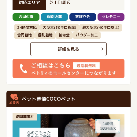
対応エリア
芝山町周辺
合同供養
個別火葬
家族立会
セレモニー
24時間対応
大型犬(30キロ程度)
超大型犬(40キロ以上)
合同墓地
個別墓地
納骨堂
パウダー加工
詳細を見る
ペット葬儀COCOペット
訪問葬儀社