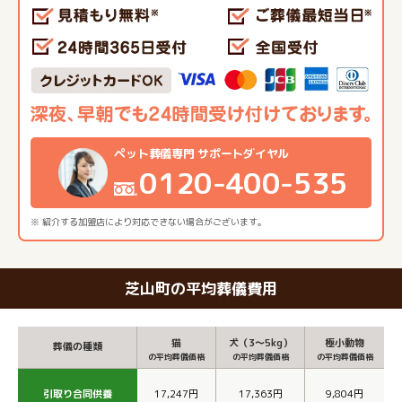
ペット葬儀専門 サポートダイヤル
0120-400-535
※ 紹介する加盟店により対応できない場合がございます。
芝山町の平均葬儀費用
猫
犬（3～5kg）
極小動物
葬儀の種類
の平均葬儀価格
の平均葬儀価格
の平均葬儀価格
引取り合同供養
17,247円
17,363円
9,804円