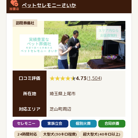
ペットセレモニーさいか
訪問葬儀社
4.73
(
1,504
)
口コミ評価
所在地
埼玉県上尾市
対応エリア
芝山町周辺
セレモニー
家族立会
個別火葬
合同供養
24時間対応
大型犬(30キロ程度)
超大型犬(40キロ以上)