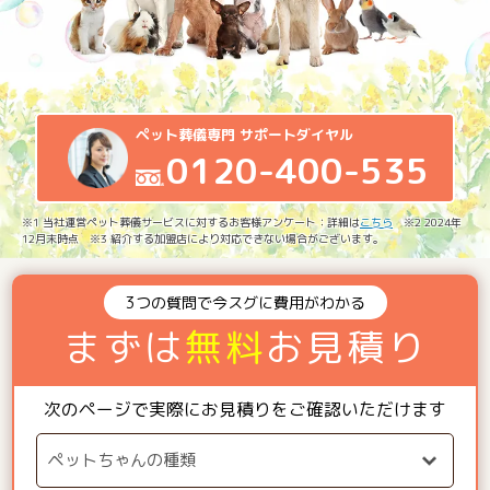
ペット葬儀専門 サポートダイヤル
0120-400-535
※1 当社運営ペット葬儀サービスに対するお客様アンケート：詳細は
こちら
※2 2024年
12月末時点 ※3 紹介する加盟店により対応できない場合がございます。
3つの質問で今スグに費用がわかる
まずは
無料
お見積り
次のページで実際にお見積りをご確認いただけます