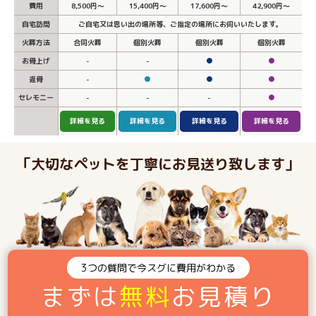
費用
8,500円～
15,400円～
17,600円～
42,900円～
自宅訪問
ご自宅又は思い出の場所等、ご指定の場所にお伺いいたします。
火葬方法
合同火葬
個別火葬
個別火葬
個別火葬
お骨上げ
-
-
●
●
返骨
-
●
●
●
セレモニー
-
-
-
●
詳細を見る
詳細を見る
詳細を見る
詳細を見る
「大切なペットを丁寧にお見送り致します」
3つの質問で今スグに費用がわかる
まずは
無料
お見積り