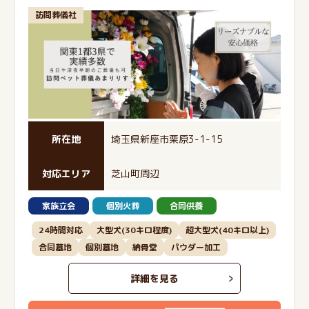
訪問葬儀社
所在地
埼玉県新座市栗原3-1-15
対応エリア
芝山町周辺
家族立会
個別火葬
合同供養
24時間対応
大型犬(30キロ程度)
超大型犬(40キロ以上)
合同墓地
個別墓地
納骨堂
パウダー加工
詳細を見る