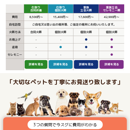
引取り
引取り
家族
家族立会
合同供養
個別火葬
立会火葬
セレモニー葬
費用
8,500円～
15,400円～
17,600円～
42,900円～
自宅訪問
ご自宅又は思い出の場所等、ご指定の場所にお伺いいたします。
火葬方法
合同火葬
個別火葬
個別火葬
個別火葬
お骨上げ
-
-
●
●
返骨
-
●
●
●
セレモニー
-
-
-
●
詳細を見る
詳細を見る
詳細を見る
詳細を見る
「大切なペットを丁寧にお見送り致します」
3つの質問で今スグに費用がわかる