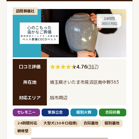
訪問葬儀社
4.76
(
367
)
口コミ評価
所在地
埼玉県さいたま市見沼区南中野363
対応エリア
旭市周辺
セレモニー
家族立会
個別火葬
合同供養
24時間対応
大型犬(30キロ程度)
合同墓地
個別墓地
納骨堂