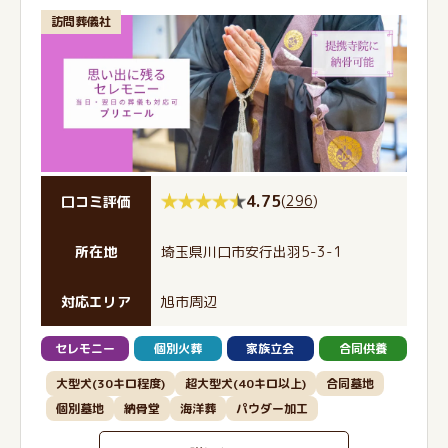
訪問葬儀社
4.75
(
296
)
口コミ評価
所在地
埼玉県川口市安行出羽5-3-1
対応エリア
旭市周辺
セレモニー
個別火葬
家族立会
合同供養
大型犬(30キロ程度)
超大型犬(40キロ以上)
合同墓地
個別墓地
納骨堂
海洋葬
パウダー加工