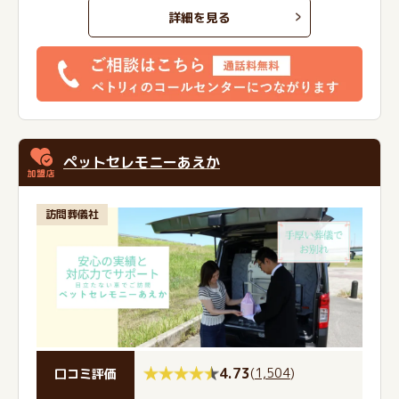
詳細を見る
ペットセレモニーあえか
訪問葬儀社
4.73
(
1,504
)
口コミ評価