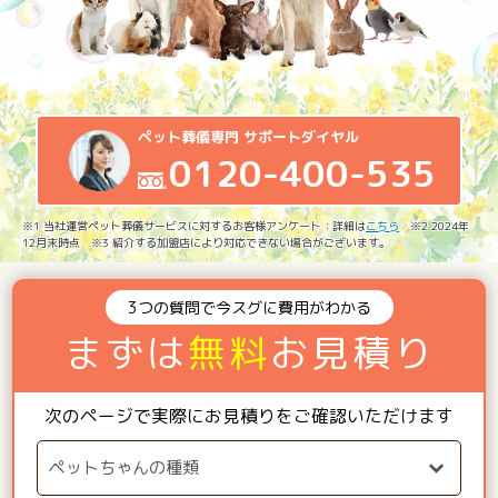
ペット葬儀専門 サポートダイヤル
0120-400-535
※1 当社運営ペット葬儀サービスに対するお客様アンケート：詳細は
こちら
※2 2024年
12月末時点 ※3 紹介する加盟店により対応できない場合がございます。
3つの質問で今スグに費用がわかる
まずは
無料
お見積り
次のページで実際にお見積りをご確認いただけます