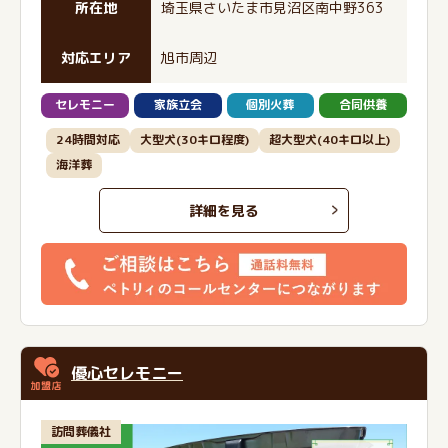
所在地
埼玉県さいたま市見沼区南中野363
対応エリア
旭市周辺
セレモニー
家族立会
個別火葬
合同供養
24時間対応
大型犬(30キロ程度)
超大型犬(40キロ以上)
海洋葬
詳細を見る
優心セレモニー
訪問葬儀社