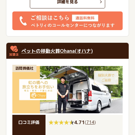
詳細を見る
ペットの移動⽕葬Ohana(オハナ)
訪問葬儀社
4.71
(
714
)
口コミ評価