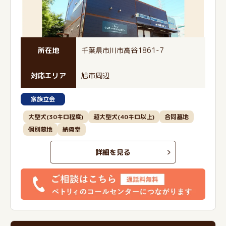
所在地
千葉県市川市高谷1861-7
対応エリア
旭市周辺
家族立会
大型犬(30キロ程度)
超大型犬(40キロ以上)
合同墓地
個別墓地
納骨堂
詳細を見る