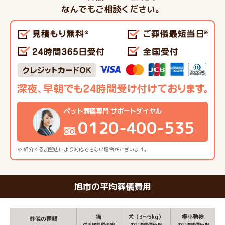
なんでもご相談ください。
ペット葬儀専門 サポートダイヤル
0120-400-535
※ 紹介する加盟店により対応できない場合がございます。
旭市の平均葬儀費用
猫
犬（3～5kg）
極小動物
葬儀の種類
の平均葬儀価格
の平均葬儀価格
の平均葬儀価格