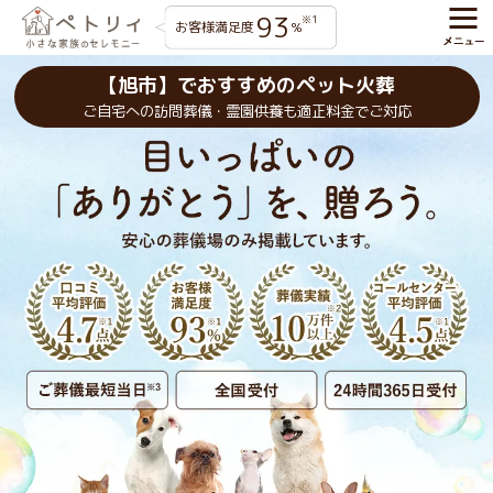
93
※1
お客様満足度
%
【旭市】でおすすめのペット火葬
ご自宅への訪問葬儀・霊園供養も適正料金でご対応