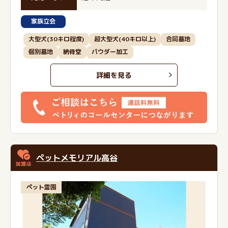
家族立会
大型犬(30キロ程度)
超大型犬(40キロ以上)
合同墓地
個別墓地
納骨堂
パウダー加工
詳細を見る
ペットメモリアル高谷
ペット霊園