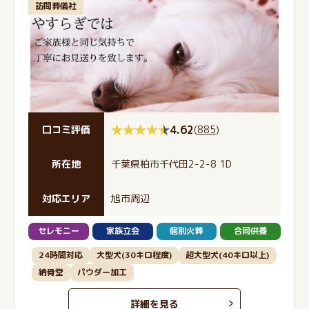
訪問葬儀社
4.62
(
885
)
口コミ評価
所在地
千葉県柏市千代田2-2-8 1D
対応エリア
旭市周辺
セレモニー
家族立会
個別火葬
合同供養
24時間対応
大型犬(30キロ程度)
超大型犬(40キロ以上)
納骨堂
パウダー加工
詳細を見る