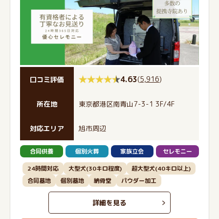
4.63
(
5,916
)
口コミ評価
所在地
東京都港区南青山7-3-1 3F/4F
対応エリア
旭市周辺
合同供養
個別火葬
家族立会
セレモニー
24時間対応
大型犬(30キロ程度)
超大型犬(40キロ以上)
合同墓地
個別墓地
納骨堂
パウダー加工
詳細を見る