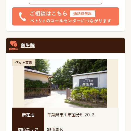
慈生院
ペット霊園
所在地
千葉県市川市国分6-20-2
対応エリア
旭市周辺