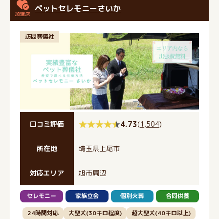
ペットセレモニーさいか
訪問葬儀社
4.73
(
1,504
)
口コミ評価
所在地
埼玉県上尾市
対応エリア
旭市周辺
セレモニー
家族立会
個別火葬
合同供養
24時間対応
大型犬(30キロ程度)
超大型犬(40キロ以上)