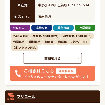
所在地
東京都江戸川区新堀1-21-15-604
対応エリア
旭市周辺
セレモニー
家族立会
個別火葬
合同供養
24時間対応
大型犬(30キロ程度)
超大型犬(40キロ以上)
合同墓地
個別墓地
納骨堂
海洋葬
パウダー加工
女性スタッフ対応
詳細を見る
プリエール