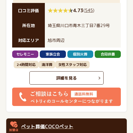
4.73
(
545
)
口コミ評価
所在地
埼玉県川口市青木三丁目7番29号
対応エリア
旭市周辺
セレモニー
家族立会
個別火葬
合同供養
24時間対応
海洋葬
女性スタッフ対応
詳細を見る
ペット葬儀COCOペット