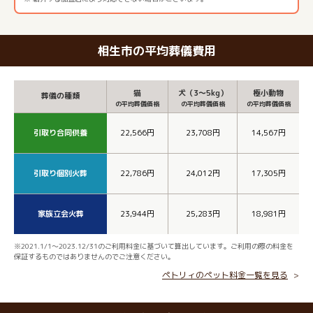
相生市の平均葬儀費用
猫
犬（3～5kg）
極小動物
葬儀の種類
の平均葬儀価格
の平均葬儀価格
の平均葬儀価格
引取り合同供養
22,566円
23,708円
14,567円
引取り個別火葬
22,786円
24,012円
17,305円
家族立会火葬
23,944円
25,283円
18,981円
※2021.1/1～2023.12/31のご利用料金に基づいて算出しています。ご利用の際の料金を
保証するものではありませんのでご注意ください。
ペトリィのペット料金一覧を見る