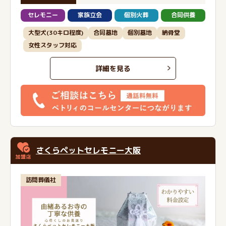
セレモニー
家族立会
個別火葬
合同供養
大型犬(30キロ程度)
合同墓地
個別墓地
納骨堂
女性スタッフ対応
詳細を見る
さくらペットセレモニー大阪
訪問葬儀社