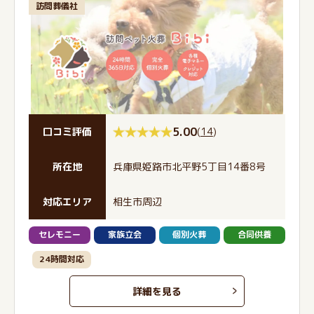
訪問葬儀社
5.00
(
14
)
口コミ評価
所在地
兵庫県姫路市北平野5丁目14番8号
対応エリア
相生市周辺
セレモニー
家族立会
個別火葬
合同供養
24時間対応
詳細を見る