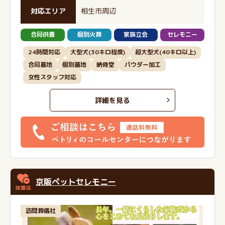
対応エリア
相生市周辺
合同供養
個別火葬
家族立会
セレモニー
24時間対応
大型犬(30キロ程度)
超大型犬(40キロ以上)
合同墓地
個別墓地
納骨堂
パウダー加工
女性スタッフ対応
詳細を見る
京阪ペットセレモニー
訪問葬儀社