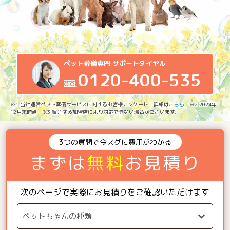
ペット葬儀専門 サポートダイヤル
0120-400-535
※1 当社運営ペット葬儀サービスに対するお客様アンケート：詳細は
こちら
※2 2024年
12月末時点 ※3 紹介する加盟店により対応できない場合がございます。
3つの質問で今スグに費用がわかる
まずは
無料
お見積り
次のページで実際にお見積りをご確認いただけます