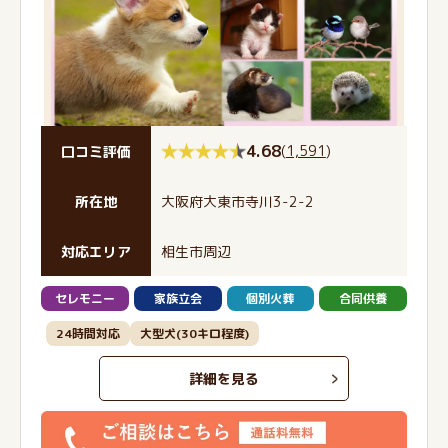
4.68
(
1,591
)
口コミ評価
所在地
大阪府大東市寺川3-2-2
対応エリア
相生市周辺
セレモニー
家族立会
個別火葬
合同供養
24時間対応
大型犬(30キロ程度)
詳細を見る