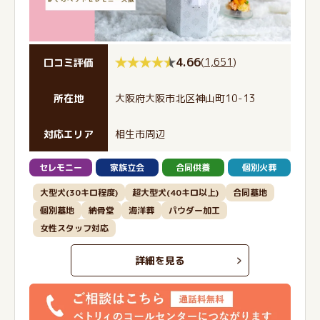
4.66
(
1,651
)
口コミ評価
所在地
大阪府大阪市北区神山町10-13
対応エリア
相生市周辺
セレモニー
家族立会
合同供養
個別火葬
大型犬(30キロ程度)
超大型犬(40キロ以上)
合同墓地
個別墓地
納骨堂
海洋葬
パウダー加工
女性スタッフ対応
詳細を見る