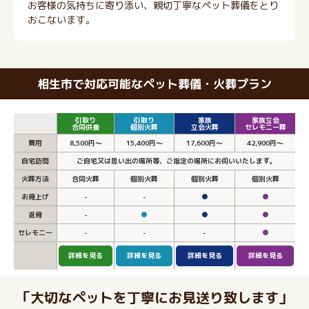
お客様の気持ちに寄り添い、親切丁寧なペット葬儀をとり
おこないます。
相生市で対応可能なペット葬儀・火葬プラン
引取り
引取り
家族
家族立会
合同供養
個別火葬
立会火葬
セレモニー葬
費用
8,500円～
15,400円～
17,600円～
42,900円～
自宅訪問
ご自宅又は思い出の場所等、ご指定の場所にお伺いいたします。
火葬方法
合同火葬
個別火葬
個別火葬
個別火葬
お骨上げ
-
-
●
●
返骨
-
●
●
●
セレモニー
-
-
-
●
詳細を見る
詳細を見る
詳細を見る
詳細を見る
「大切なペットを丁寧にお見送り致します」