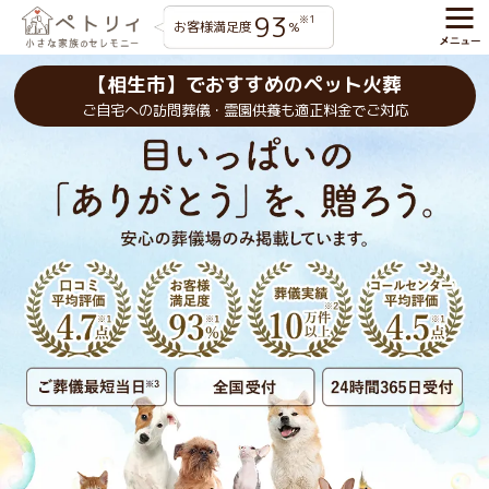
93
※1
お客様満足度
%
【相生市】でおすすめのペット火葬
ご自宅への訪問葬儀・霊園供養も適正料金でご対応