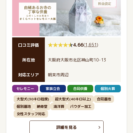
4.66
(
1,651
)
口コミ評価
所在地
大阪府大阪市北区神山町10-13
対応エリア
朝来市周辺
セレモニー
家族立会
合同供養
個別火葬
大型犬(30キロ程度)
超大型犬(40キロ以上)
合同墓地
個別墓地
納骨堂
海洋葬
パウダー加工
女性スタッフ対応
詳細を見る