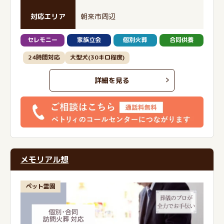
対応エリア
朝来市周辺
セレモニー
家族立会
個別火葬
合同供養
24時間対応
大型犬(30キロ程度)
詳細を見る
メモリアル想
ペット霊園