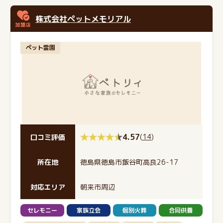
株式会社ペットメモリアル
ペット霊園
4.57
(
14
)
口コミ評価
所在地
徳島県徳島市飯谷町高良26-17
対応エリア
朝来市周辺
セレモニー
家族立会
個別火葬
合同供養