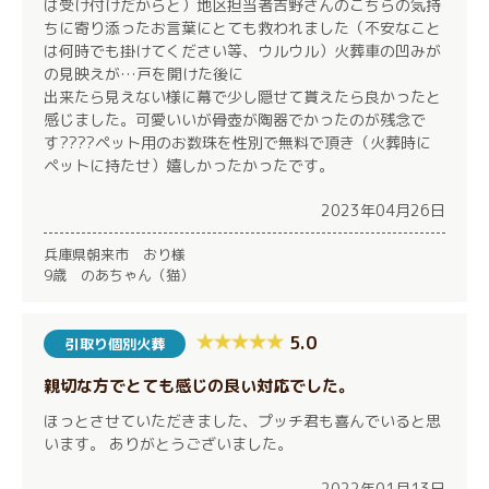
は受け付けだからと）地区担当者吉野さんのこちらの気持
ちに寄り添ったお言葉にとても救われました（不安なこと
は何時でも掛けてください等、ウルウル）火葬車の凹みが
の見映えが…戸を開けた後に
出来たら見えない様に幕で少し隠せて貰えたら良かったと
感じました。可愛いいが骨壺が陶器でかったのが残念で
す????ペット用のお数珠を性別で無料で頂き（火葬時に
ペットに持たせ）嬉しかったかったです。
2023年04月26日
兵庫県朝来市 おり様
9歳 のあちゃん（猫）
5.0
引取り個別火葬
親切な方でとても感じの良い対応でした。
ほっとさせていただきました、プッチ君も喜んでいると思
います。 ありがとうございました。
2022年01月13日