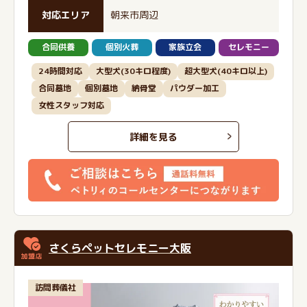
対応エリア
朝来市周辺
合同供養
個別火葬
家族立会
セレモニー
24時間対応
大型犬(30キロ程度)
超大型犬(40キロ以上)
合同墓地
個別墓地
納骨堂
パウダー加工
女性スタッフ対応
詳細を見る
さくらペットセレモニー大阪
訪問葬儀社