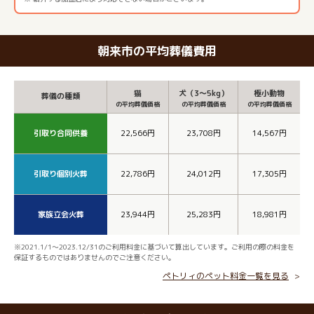
朝来市の平均葬儀費用
猫
犬（3～5kg）
極小動物
葬儀の種類
の平均葬儀価格
の平均葬儀価格
の平均葬儀価格
引取り合同供養
22,566円
23,708円
14,567円
引取り個別火葬
22,786円
24,012円
17,305円
家族立会火葬
23,944円
25,283円
18,981円
※2021.1/1～2023.12/31のご利用料金に基づいて算出しています。ご利用の際の料金を
保証するものではありませんのでご注意ください。
ペトリィのペット料金一覧を見る