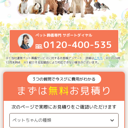
ペット葬儀専門 サポートダイヤル
0120-400-535
※1 当社運営ペット葬儀サービスに対するお客様アンケート：詳細は
こちら
※2 2024年
12月末時点 ※3 紹介する加盟店により対応できない場合がございます。
3つの質問で今スグに費用がわかる
まずは
無料
お見積り
次のページで実際にお見積りをご確認いただけます