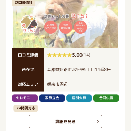
訪問葬儀社
5.00
(
14
)
口コミ評価
所在地
兵庫県姫路市北平野5丁目14番8号
対応エリア
朝来市周辺
セレモニー
家族立会
個別火葬
合同供養
24時間対応
詳細を見る