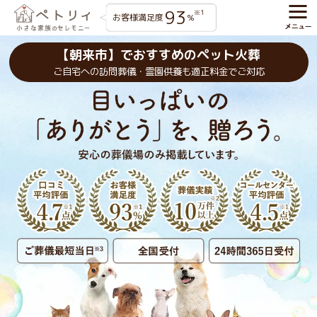
93
※1
お客様満足度
%
【朝来市】でおすすめのペット火葬
ご自宅への訪問葬儀・霊園供養も適正料金でご対応