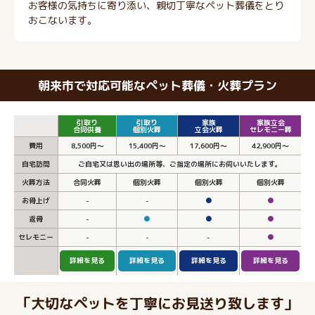
お客様の気持ちに寄り添い、親切丁寧なペット葬儀をとり
おこないます。
朝来市で対応可能なペット葬儀・火葬プラン
引取り
引取り
家族
家族立会
合同供養
個別火葬
立会火葬
セレモニー葬
費用
8,500円～
15,400円～
17,600円～
42,900円～
自宅訪問
ご自宅又は思い出の場所等、ご指定の場所にお伺いいたします。
火葬方法
合同火葬
個別火葬
個別火葬
個別火葬
お骨上げ
-
-
●
●
返骨
-
●
●
●
セレモニー
-
-
-
●
詳細を見る
詳細を見る
詳細を見る
詳細を見る
「大切なペットを丁寧にお見送り致します」