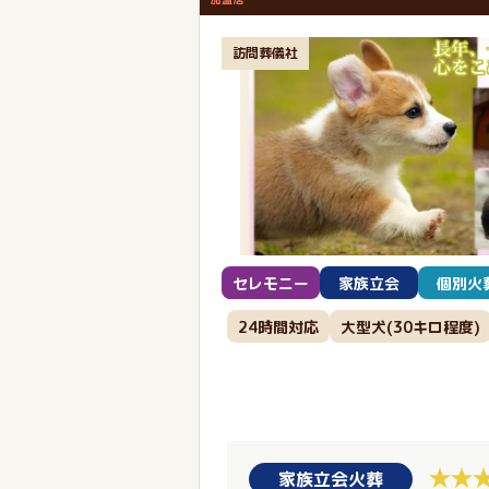
訪問葬儀社
セレモニー
家族立会
個別火
24時間対応
大型犬(30キロ程度)
家族立会火葬