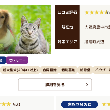
口コミ評価
所在地
大阪府豊中市豊
対応エリア
播磨町周辺
会
セレモニー
超大型犬(40キロ以上)
合同墓地
個別墓地
納骨堂
パウダー
詳細を見る
5.0
家族立会火葬