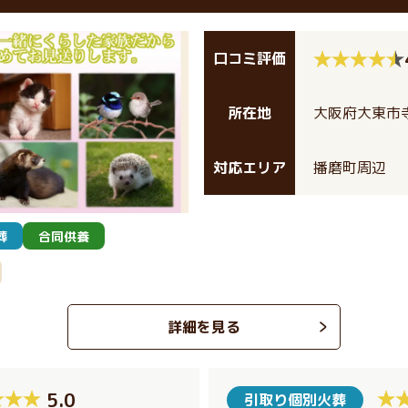
口コミ評価
所在地
大阪府大東市寺
対応エリア
播磨町周辺
葬
合同供養
詳細を見る
5.0
引取り個別火葬