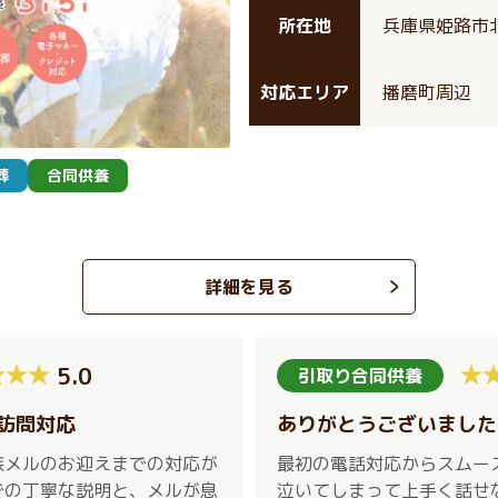
所在地
兵庫県姫路市北
対応エリア
播磨町周辺
葬
合同供養
詳細を見る
5.0
引取り合同供養
訪問対応
ありがとうございました
族メルのお迎えまでの対応が
最初の電話対応からスムー
での丁寧な説明と、メルが息
泣いてしまって上手く話せ