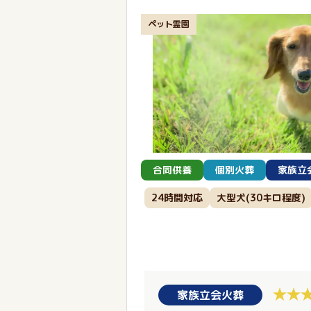
ペット霊園
合同供養
個別火葬
家族立
24時間対応
大型犬(30キロ程度)
家族立会火葬