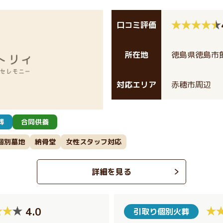
口コミ評価
所在地
徳島県徳島市飯
対応エリア
赤穂市周辺
葬
合同供養
個別墓地
納骨堂
女性スタッフ対応
詳細を見る
4.0
引取り個別火葬