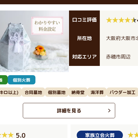
口コミ評価
所在地
大阪府大阪市北
対応エリア
赤穂市周辺
養
個別火葬
0キロ以上)
合同墓地
個別墓地
納骨堂
海洋葬
パウダー加工
詳細を見る
5.0
家族立会火葬