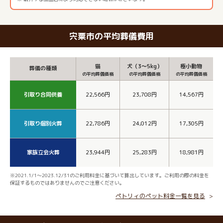
宍粟市の平均葬儀費用
猫
犬（3～5kg）
極小動物
葬儀の種類
の平均葬儀価格
の平均葬儀価格
の平均葬儀価格
引取り合同供養
22,566円
23,708円
14,567円
引取り個別火葬
22,786円
24,012円
17,305円
家族立会火葬
23,944円
25,283円
18,981円
※2021.1/1～2023.12/31のご利用料金に基づいて算出しています。ご利用の際の料金を
保証するものではありませんのでご注意ください。
ペトリィのペット料金一覧を見る