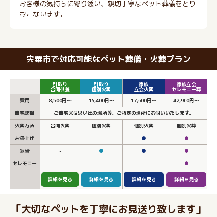
お客様の気持ちに寄り添い、親切丁寧なペット葬儀をとり
おこないます。
宍粟市で対応可能なペット葬儀・火葬プラン
引取り
引取り
家族
家族立会
合同供養
個別火葬
立会火葬
セレモニー葬
費用
8,500円～
15,400円～
17,600円～
42,900円～
自宅訪問
ご自宅又は思い出の場所等、ご指定の場所にお伺いいたします。
火葬方法
合同火葬
個別火葬
個別火葬
個別火葬
お骨上げ
-
-
●
●
返骨
-
●
●
●
セレモニー
-
-
-
●
詳細を見る
詳細を見る
詳細を見る
詳細を見る
「大切なペットを丁寧にお見送り致します」