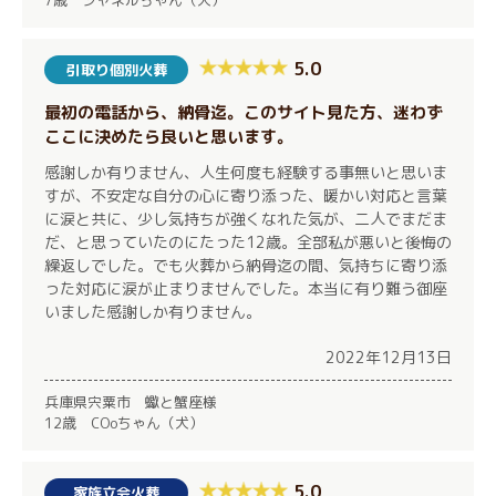
7歳 シャネルちゃん（犬）
5.0
引取り個別火葬
最初の電話から、納骨迄。このサイト見た方、迷わず
ここに決めたら良いと思います。
感謝しか有りません、人生何度も経験する事無いと思いま
すが、不安定な自分の心に寄り添った、暖かい対応と言葉
に涙と共に、少し気持ちが強くなれた気が、二人でまだま
だ、と思っていたのにたった12歳。全部私が悪いと後悔の
繰返しでした。でも火葬から納骨迄の間、気持ちに寄り添
った対応に涙が止まりませんでした。本当に有り難う御座
いました感謝しか有りません。
2022年12月13日
兵庫県宍粟市 蠍と蟹座様
12歳 COoちゃん（犬）
5.0
家族立会火葬