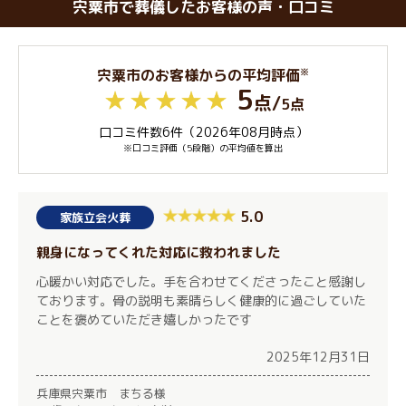
宍粟市で葬儀したお客様の声・口コミ
※
宍粟市のお客様からの平均評価
5
点
/
5点
口コミ件数6件（2026年08月時点）
※口コミ評価（5段階）の平均値を算出
5.0
家族立会火葬
親身になってくれた対応に救われました
心暖かい対応でした。手を合わせてくださったこと感謝し
ております。骨の説明も素晴らしく健康的に過ごしていた
ことを褒めていただき嬉しかったです
2025年12月31日
兵庫県宍粟市 まちる様