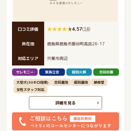
4.57
(
14
)
口コミ評価
所在地
徳島県徳島市飯谷町高良26-17
対応エリア
宍粟市周辺
セレモニー
家族立会
個別火葬
合同供養
大型犬(30キロ程度)
合同墓地
個別墓地
納骨堂
女性スタッフ対応
詳細を見る