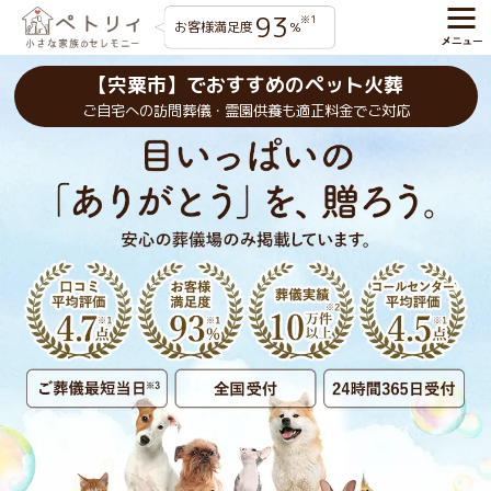
93
※1
お客様満足度
%
【宍粟市】でおすすめのペット火葬
ご自宅への訪問葬儀・霊園供養も適正料金でご対応