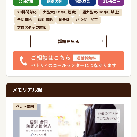
合同供養
個別火葬
家族立会
セレモニー
24時間対応
大型犬(30キロ程度)
超大型犬(40キロ以上)
合同墓地
個別墓地
納骨堂
パウダー加工
女性スタッフ対応
詳細を見る
メモリアル想
ペット霊園