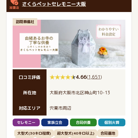
さくらペットセレモニー大阪
訪問葬儀社
4.66
(
1,651
)
口コミ評価
所在地
大阪府大阪市北区神山町10-13
対応エリア
宍粟市周辺
セレモニー
家族立会
合同供養
個別火葬
大型犬(30キロ程度)
超大型犬(40キロ以上)
合同墓地