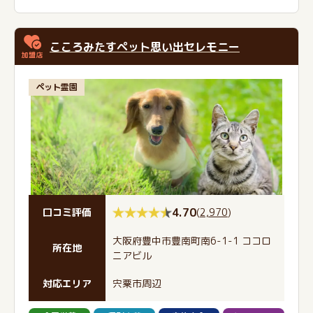
こころみたすペット思い出セレモニー
ペット霊園
4.70
(
2,970
)
口コミ評価
大阪府豊中市豊南町南6-1-1 ココロ
所在地
ニアビル
対応エリア
宍粟市周辺