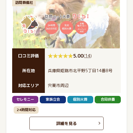
訪問葬儀社
5.00
(
14
)
口コミ評価
所在地
兵庫県姫路市北平野5丁目14番8号
対応エリア
宍粟市周辺
セレモニー
家族立会
個別火葬
合同供養
24時間対応
詳細を見る