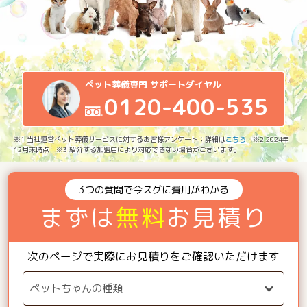
ペット葬儀専門 サポートダイヤル
0120-400-535
※1 当社運営ペット葬儀サービスに対するお客様アンケート：詳細は
こちら
※2 2024年
12月末時点 ※3 紹介する加盟店により対応できない場合がございます。
3つの質問で今スグに費用がわかる
まずは
無料
お見積り
次のページで実際にお見積りをご確認いただけます