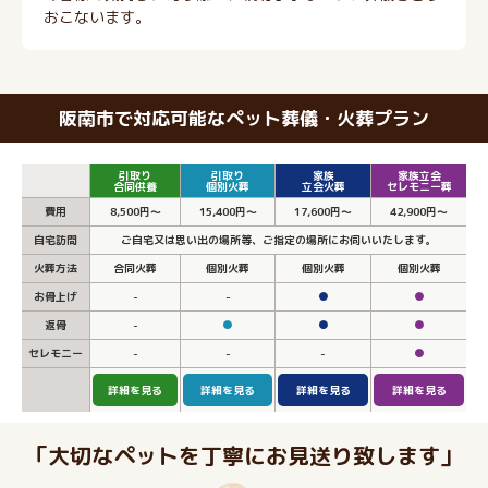
おこないます。
阪南市で対応可能なペット葬儀・火葬プラン
引取り
引取り
家族
家族立会
合同供養
個別火葬
立会火葬
セレモニー葬
費用
8,500円～
15,400円～
17,600円～
42,900円～
自宅訪問
ご自宅又は思い出の場所等、ご指定の場所にお伺いいたします。
火葬方法
合同火葬
個別火葬
個別火葬
個別火葬
お骨上げ
-
-
●
●
返骨
-
●
●
●
セレモニー
-
-
-
●
詳細を見る
詳細を見る
詳細を見る
詳細を見る
「大切なペットを丁寧にお見送り致します」