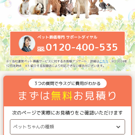
ペット葬儀専門 サポートダイヤル
0120-400-535
※1 当社運営ペット葬儀サービスに対するお客様アンケート：詳細は
こちら
※2 2024年
12月末時点 ※3 紹介する加盟店により対応できない場合がございます。
3つの質問で今スグに費用がわかる
まずは
無料
お見積り
次のページで実際にお見積りをご確認いただけます