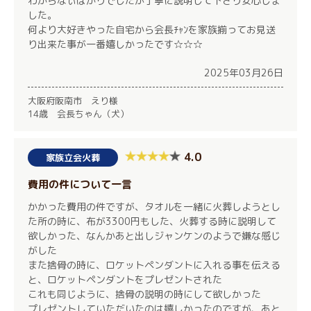
わからなぃばかりでしたが丁寧に説明して下さり安心しま
した。
何より大好きやった自宅から会長ﾁｬﾝを家族揃ってお見送
り出来た事が一番嬉しかったです☆☆☆
2025年03月26日
大阪府阪南市 えり様
14歳 会長ちゃん（犬）
4.0
家族立会火葬
費用の件について一言
かかった費用の件ですが、タオルを一緒に火葬しようとし
た所の時に、布が3300円もした、火葬する時に説明して
欲しかった、なんかあと出しジャンケンのようで嫌な感じ
がした
また捨骨の時に、ロケットペンダントに入れる事を伝える
と、ロケットペンダントをプレゼントされた
これも同じように、捨骨の説明の時にして欲しかった
プレゼントしていただいたのは嬉しかったのですが、あと