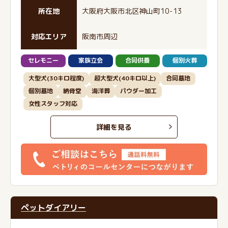
所在地
大阪府大阪市北区神山町10-13
対応エリア
阪南市周辺
セレモニー
家族立会
合同供養
個別火葬
大型犬(30キロ程度)
超大型犬(40キロ以上)
合同墓地
個別墓地
納骨堂
海洋葬
パウダー加工
女性スタッフ対応
詳細を見る
ペットダイアリー