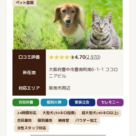
ペット霊園
4.70
(
2,970
)
口コミ評価
大阪府豊中市豊南町南6-1-1 ココロ
所在地
ニアビル
対応エリア
阪南市周辺
合同供養
個別火葬
家族立会
セレモニー
24時間対応
大型犬(30キロ程度)
超大型犬(40キロ以上)
合同墓地
個別墓地
納骨堂
パウダー加工
女性スタッフ対応