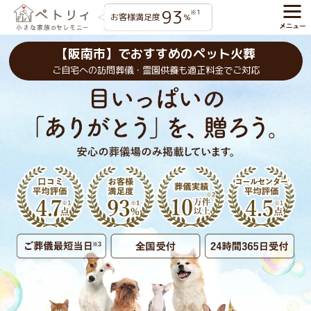
93
※1
お客様満足度
%
【阪南市】でおすすめのペット火葬
ご自宅への訪問葬儀・霊園供養も適正料金でご対応