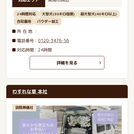
24時間対応
大型犬(30キロ程度)
超大型犬(40キロ以上)
合同墓地
パウダー加工
所在地
：
電話番号
：
0120-3476-56
対応時間：24時間
詳細を見る
わすれな草 本社
訪問葬儀社