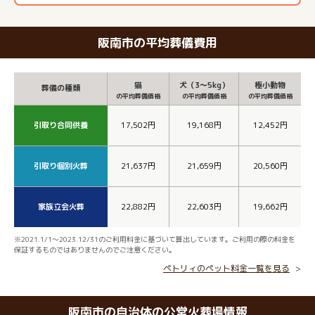
阪南市の平均葬儀費用
猫
犬（3～5kg）
極小動物
葬儀の種類
の平均葬儀価格
の平均葬儀価格
の平均葬儀価格
引取り合同供養
17,502円
19,168円
12,452円
引取り個別火葬
21,637円
21,659円
20,560円
家族立会火葬
22,882円
22,603円
19,662円
※2021.1/1～2023.12/31のご利用料金に基づいて算出しています。ご利用の際の料金を
保証するものではありませんのでご注意ください。
ペトリィのペット料金一覧を見る
阪南市の自治体の公営火葬場情報