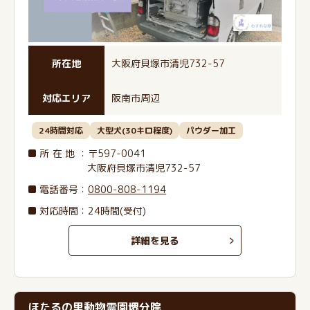
所在地
大阪府貝塚市清児732-57
対応エリア
阪南市周辺
24時間対応
大型犬(30キロ程度)
パウダー加工
所在地
：〒597-0041
大阪府貝塚市清児732-57
電話番号
：
0800-808-1194
対応時間：24時間(受付)
詳細を見る
ほたるの里動物霊園堺分院