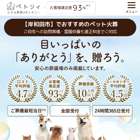
93
※1
お客様満足度
%
【岸和田市】でおすすめのペット火葬
ご自宅への訪問葬儀・霊園供養も適正料金でご対応