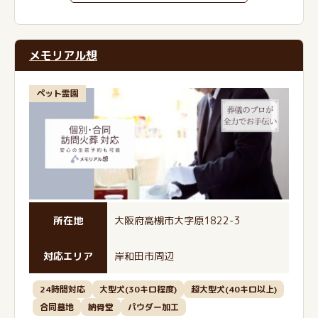
メモリアル想
ペット霊園
所在地
大阪府高槻市大字原1822-3
対応エリア
岸和田市周辺
24時間対応
大型犬(30キロ程度)
超大型犬(40キロ以上)
合同墓地
納骨堂
パウダー加工