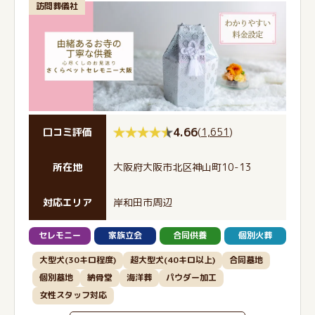
訪問葬儀社
4.66
(
1,651
)
口コミ評価
所在地
大阪府大阪市北区神山町10-13
対応エリア
岸和田市周辺
セレモニー
家族立会
合同供養
個別火葬
大型犬(30キロ程度)
超大型犬(40キロ以上)
合同墓地
個別墓地
納骨堂
海洋葬
パウダー加工
女性スタッフ対応