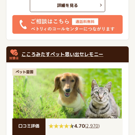
詳細を見る
こころみたすペット思い出セレモニー
ペット霊園
4.70
(
2,970
)
口コミ評価