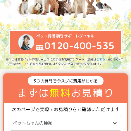
ペット葬儀専門 サポートダイヤル
0120-400-535
※1 当社運営ペット葬儀サービスに対するお客様アンケート：詳細は
こちら
※2 2024年
12月末時点 ※3 紹介する加盟店により対応できない場合がございます。
3つの質問で今スグに費用がわかる
まずは
無料
お見積り
次のページで実際にお見積りをご確認いただけます