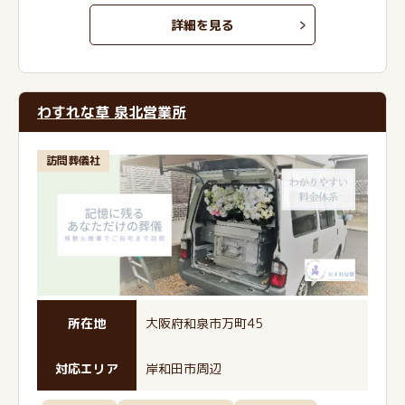
詳細を見る
わすれな草 泉北営業所
訪問葬儀社
所在地
大阪府和泉市万町45
対応エリア
岸和田市周辺