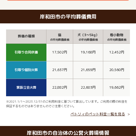
岸和田市の平均葬儀費用
猫
犬（3～5kg）
極小動物
葬儀の種類
の平均葬儀価格
の平均葬儀価格
の平均葬儀価格
引取り合同供養
17,502円
19,168円
12,452円
引取り個別火葬
21,637円
21,659円
20,560円
家族立会火葬
22,882円
22,603円
19,662円
※2021.1/1～2023.12/31のご利用料金に基づいて算出しています。ご利用の際の料金を
保証するものではありませんのでご注意ください。
ペトリィのペット料金一覧を見る
岸和田市の自治体の公営火葬場情報