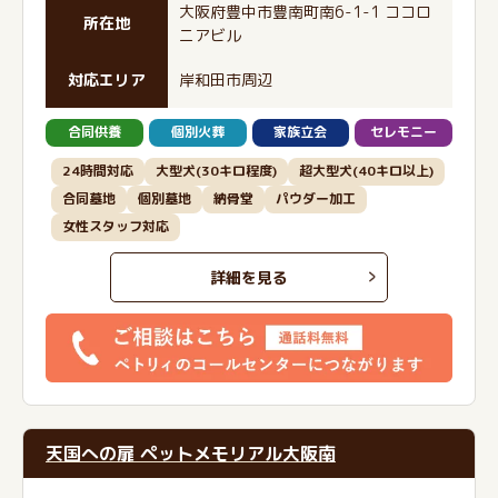
大阪府豊中市豊南町南6-1-1 ココロ
所在地
ニアビル
対応エリア
岸和田市周辺
合同供養
個別火葬
家族立会
セレモニー
24時間対応
大型犬(30キロ程度)
超大型犬(40キロ以上)
合同墓地
個別墓地
納骨堂
パウダー加工
女性スタッフ対応
詳細を見る
天国への扉 ペットメモリアル大阪南