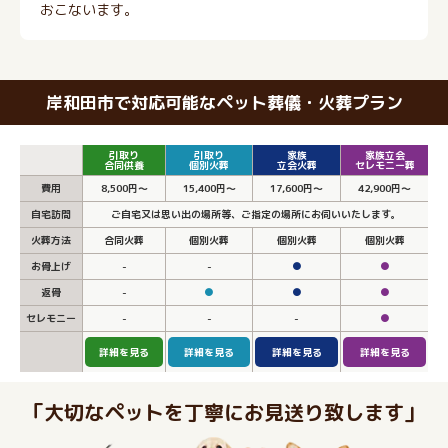
おこないます。
岸和田市で対応可能なペット葬儀・火葬プラン
引取り
引取り
家族
家族立会
合同供養
個別火葬
立会火葬
セレモニー葬
費用
8,500円～
15,400円～
17,600円～
42,900円～
自宅訪問
ご自宅又は思い出の場所等、ご指定の場所にお伺いいたします。
火葬方法
合同火葬
個別火葬
個別火葬
個別火葬
お骨上げ
-
-
●
●
返骨
-
●
●
●
セレモニー
-
-
-
●
詳細を見る
詳細を見る
詳細を見る
詳細を見る
「大切なペットを丁寧にお見送り致します」