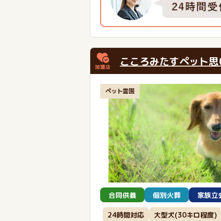
こころみたすペット思
ペット霊園
合同供養
個別火葬
家族立
24時間対応
大型犬(30キロ程度)