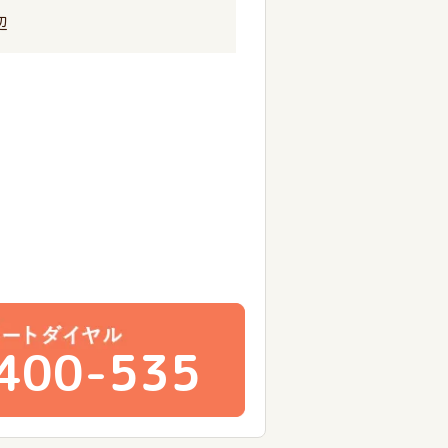
辺
400-535