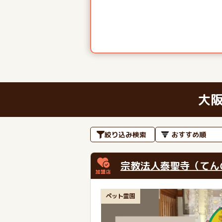
大
絞り込み検索
宗教法人泰聖寺（てん
ペット霊園