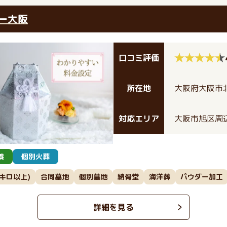
ー大阪
口コミ評価
所在地
大阪府大阪市北
対応エリア
大阪市旭区周
養
個別火葬
0キロ以上)
合同墓地
個別墓地
納骨堂
海洋葬
パウダー加工
詳細を見る