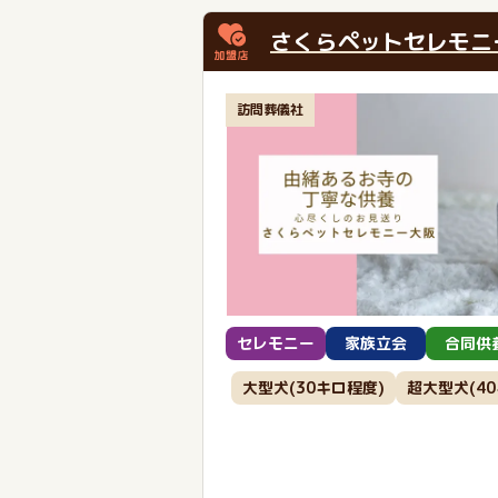
さくらペットセレモニ
訪問葬儀社
セレモニー
家族立会
合同供
大型犬(30キロ程度)
超大型犬(4