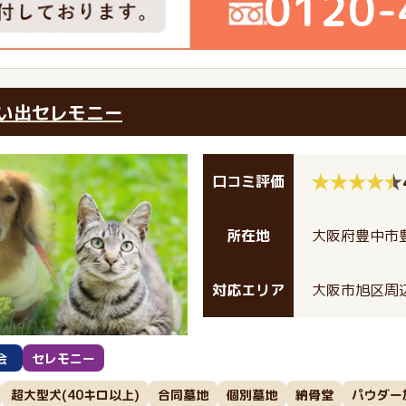
0120-
い出セレモニー
口コミ評価
所在地
大阪府豊中市豊
対応エリア
大阪市旭区周
会
セレモニー
超大型犬(40キロ以上)
合同墓地
個別墓地
納骨堂
パウダー