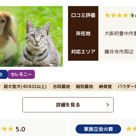
口コミ評価
所在地
大阪府豊中市豊
対応エリア
藤井寺市周辺
会
セレモニー
超大型犬(40キロ以上)
合同墓地
個別墓地
納骨堂
パウダー
詳細を見る
5.0
家族立会火葬