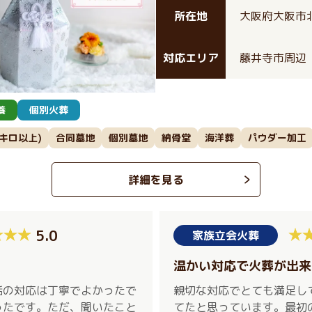
所在地
大阪府大阪市北
対応エリア
藤井寺市周辺
養
個別火葬
0キロ以上)
合同墓地
個別墓地
納骨堂
海洋葬
パウダー加工
詳細を見る
5.0
家族立会火葬
温かい対応で火葬が出来
話の対応は丁寧でよかったで
親切な対応でとても満足し
ったです。ただ、聞いたこと
てたと思っています。最初