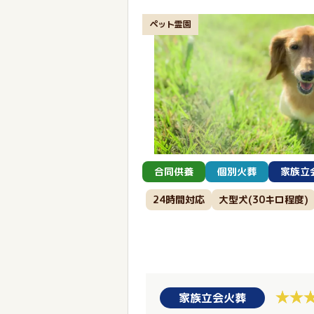
ペット霊園
合同供養
個別火葬
家族立
24時間対応
大型犬(30キロ程度)
家族立会火葬