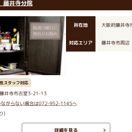
 藤井寺分院
所在地
大阪府藤井寺市古
対応エリア
藤井寺市周辺
性スタッフ対応
藤井寺市古室3-21-13
 ※つながらない場合は072-952-1145へ
り)
詳細を見る