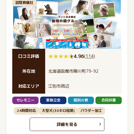
訪問葬儀社
4.96
(
114
)
口コミ評価
所在地
北海道函館市陣川町79-92
対応エリア
江別市周辺
セレモニー
家族立会
個別火葬
合同供養
24時間対応
大型犬(30キロ程度)
パウダー加工
詳細を見る