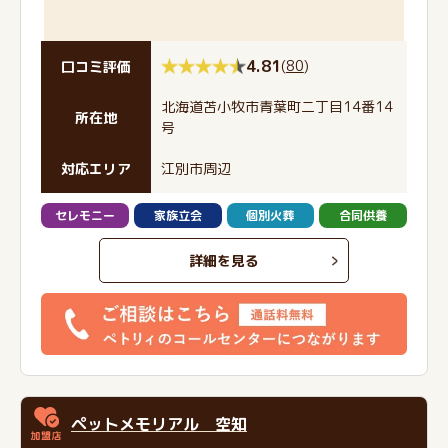
4.81
(
80
)
口コミ評価
北海道苫小牧市青葉町二丁目14番14
所在地
号
対応エリア
江別市周辺
セレモニー
家族立会
個別火葬
合同供養
詳細を見る
ペットメモリアル 空知