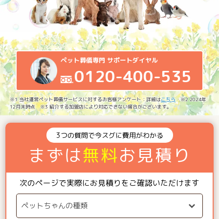
ペット葬儀専門 サポートダイヤル
0120-400-535
※1 当社運営ペット葬儀サービスに対するお客様アンケート：詳細は
こちら
※2 2024年
12月末時点 ※3 紹介する加盟店により対応できない場合がございます。
3つの質問で今スグに費用がわかる
まずは
無料
お見積り
次のページで実際にお見積りをご確認いただけます