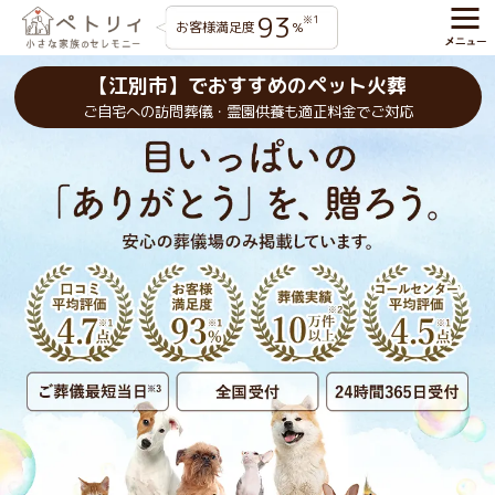
93
※1
お客様満足度
%
【江別市】でおすすめのペット火葬
ご自宅への訪問葬儀・霊園供養も適正料金でご対応