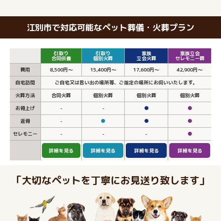
江別市で対応可能なペット葬儀・火葬プラン
引取り
引取り
家族
家族立会
合同供養
個別火葬
立会火葬
セレモニー葬
費用
8,500円～
15,400円～
17,600円～
42,900円～
自宅訪問
ご自宅又は思い出の場所等、ご指定の場所にお伺いいたします。
火葬方法
合同火葬
個別火葬
個別火葬
個別火葬
お骨上げ
-
-
●
●
返骨
-
●
●
●
セレモニー
-
-
-
●
詳細を見る
詳細を見る
詳細を見る
詳細を見る
「大切なペットを丁寧にお見送り致します」