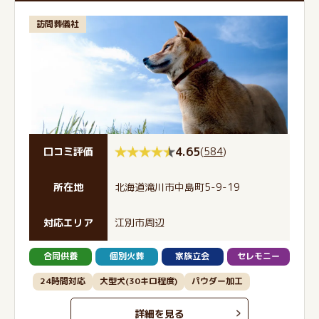
訪問葬儀社
4.65
(
584
)
口コミ評価
所在地
北海道滝川市中島町5-9-19
対応エリア
江別市周辺
合同供養
個別火葬
家族立会
セレモニー
24時間対応
大型犬(30キロ程度)
パウダー加工
詳細を見る