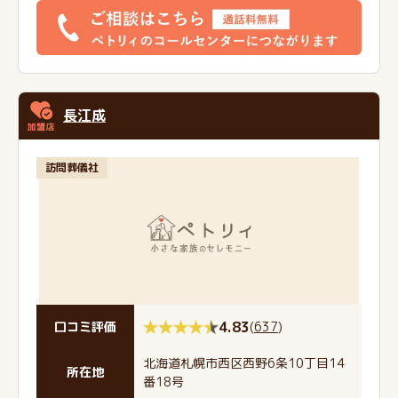
長江成
訪問葬儀社
4.83
(
637
)
口コミ評価
北海道札幌市西区西野6条10丁目14
所在地
番18号