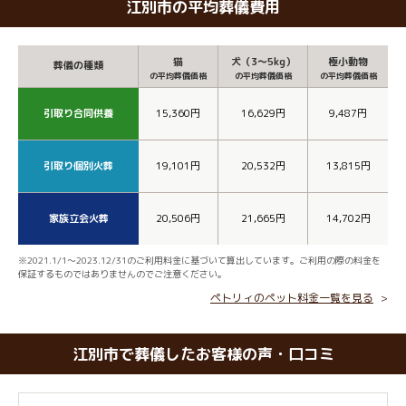
江別市の平均葬儀費用
猫
犬（3～5kg）
極小動物
葬儀の種類
の平均葬儀価格
の平均葬儀価格
の平均葬儀価格
引取り合同供養
15,360円
16,629円
9,487円
引取り個別火葬
19,101円
20,532円
13,815円
家族立会火葬
20,506円
21,665円
14,702円
※2021.1/1～2023.12/31のご利用料金に基づいて算出しています。ご利用の際の料金を
保証するものではありませんのでご注意ください。
ペトリィのペット料金一覧を見る
江別市で葬儀したお客様の声・口コミ