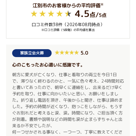
※
江別市のお客様からの平均評価
4.5
点
/
5点
口コミ件数38件（2026年08月時点）
※口コミ評価（5段階）の平均値を算出
5.0
家族立会火葬
心のこもったお心遣いに感謝です。
朝方に愛犬が亡くなり、仕事と看取りの両立を今日1日
で、滞りなく終わるのかと、一気に色々考え、24時間対応
と書いてあったので、朝早くに連絡をし、出来るだけ早く
予約を取り、仕事に向かいたいと思い、お願いをしまし
た。折り返し電話を頂き、午後からと聞き、仕事は諦めま
した。予約の時間が近くなり、抱っこをしながら、もうす
ぐお別れだと考えると涙、涙。時間になり、ご担当頂く方
が到着。書類や説明などの時間も涙が止まらずちゃんと出
来るか不安でしたが、
何一つせかされる事なく、一つ一つ、丁寧に教えてくださ