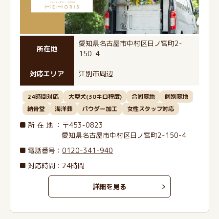
愛知県名古屋市中村区日ノ宮町2-
所在地
150-4
対応エリア
江別市周辺
24時間対応
大型犬(30キロ程度)
合同墓地
個別墓地
納骨堂
海洋葬
パウダー加工
女性スタッフ対応
所在地
：〒453-0823
愛知県名古屋市中村区日ノ宮町2-150-4
電話番号
：
0120-341-940
対応時間：24時間
詳細を見る