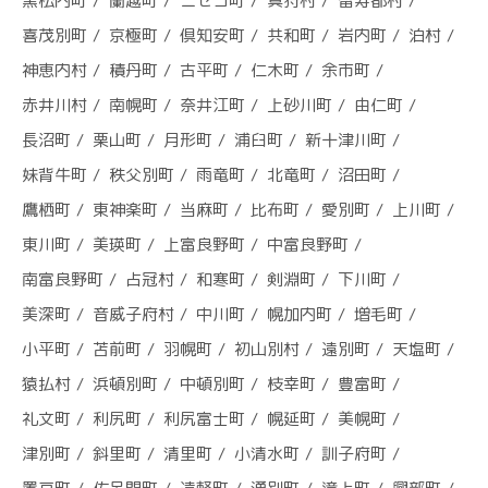
黒松内町
蘭越町
ニセコ町
真狩村
留寿都村
喜茂別町
京極町
倶知安町
共和町
岩内町
泊村
神恵内村
積丹町
古平町
仁木町
余市町
赤井川村
南幌町
奈井江町
上砂川町
由仁町
長沼町
栗山町
月形町
浦臼町
新十津川町
妹背牛町
秩父別町
雨竜町
北竜町
沼田町
鷹栖町
東神楽町
当麻町
比布町
愛別町
上川町
東川町
美瑛町
上富良野町
中富良野町
南富良野町
占冠村
和寒町
剣淵町
下川町
美深町
音威子府村
中川町
幌加内町
増毛町
小平町
苫前町
羽幌町
初山別村
遠別町
天塩町
猿払村
浜頓別町
中頓別町
枝幸町
豊富町
礼文町
利尻町
利尻富士町
幌延町
美幌町
津別町
斜里町
清里町
小清水町
訓子府町