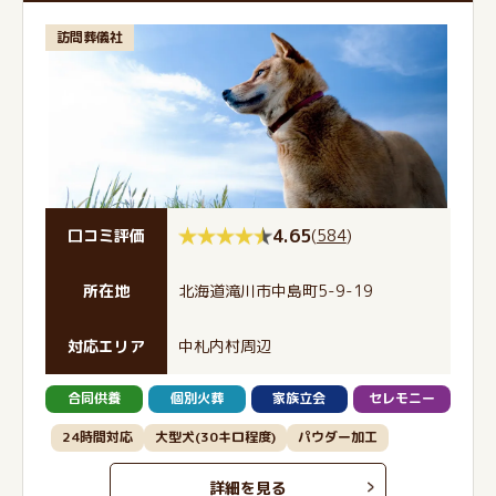
訪問葬儀社
4.65
(
584
)
口コミ評価
所在地
北海道滝川市中島町5-9-19
対応エリア
中札内村周辺
合同供養
個別火葬
家族立会
セレモニー
24時間対応
大型犬(30キロ程度)
パウダー加工
詳細を見る