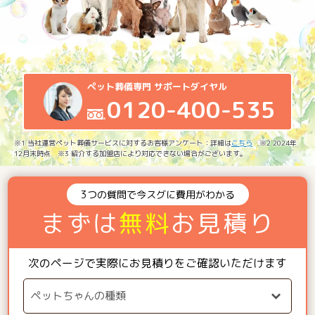
ペット葬儀専門 サポートダイヤル
0120-400-535
※1 当社運営ペット葬儀サービスに対するお客様アンケート：詳細は
こちら
※2 2024年
12月末時点 ※3 紹介する加盟店により対応できない場合がございます。
3つの質問で今スグに費用がわかる
まずは
無料
お見積り
次のページで実際にお見積りをご確認いただけます