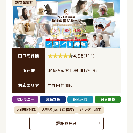
訪問葬儀社
4.96
(
114
)
口コミ評価
所在地
北海道函館市陣川町79-92
対応エリア
中札内村周辺
セレモニー
家族立会
個別火葬
合同供養
24時間対応
大型犬(30キロ程度)
パウダー加工
詳細を見る