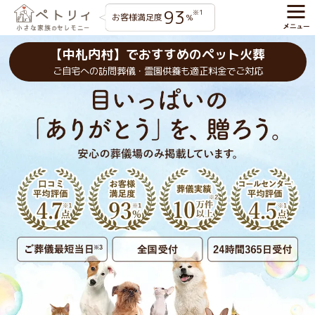
93
※1
お客様満足度
%
【中札内村】でおすすめのペット火葬
ご自宅への訪問葬儀・霊園供養も適正料金でご対応