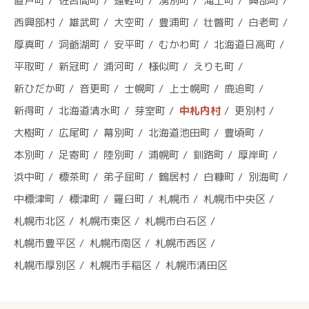
置戸町
佐呂間町
遠軽町
湧別町
滝上町
興部町
西興部村
雄武町
大空町
豊浦町
壮瞥町
白老町
厚真町
洞爺湖町
安平町
むかわ町
北海道日高町
平取町
新冠町
浦河町
様似町
えりも町
新ひだか町
音更町
士幌町
上士幌町
鹿追町
新得町
北海道清水町
芽室町
中札内村
更別村
大樹町
広尾町
幕別町
北海道池田町
豊頃町
本別町
足寄町
陸別町
浦幌町
釧路町
厚岸町
浜中町
標茶町
弟子屈町
鶴居村
白糠町
別海町
中標津町
標津町
羅臼町
札幌市
札幌市中央区
札幌市北区
札幌市東区
札幌市白石区
札幌市豊平区
札幌市南区
札幌市西区
札幌市厚別区
札幌市手稲区
札幌市清田区