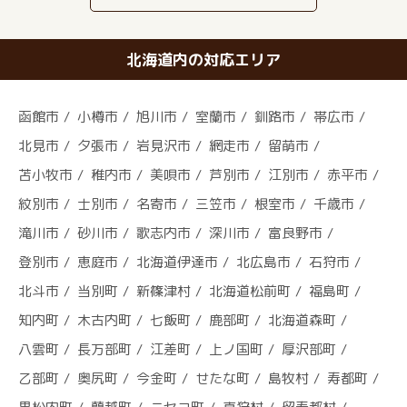
北海道内の対応エリア
函館市
小樽市
旭川市
室蘭市
釧路市
帯広市
北見市
夕張市
岩見沢市
網走市
留萌市
苫小牧市
稚内市
美唄市
芦別市
江別市
赤平市
紋別市
士別市
名寄市
三笠市
根室市
千歳市
滝川市
砂川市
歌志内市
深川市
富良野市
登別市
恵庭市
北海道伊達市
北広島市
石狩市
北斗市
当別町
新篠津村
北海道松前町
福島町
知内町
木古内町
七飯町
鹿部町
北海道森町
八雲町
長万部町
江差町
上ノ国町
厚沢部町
乙部町
奥尻町
今金町
せたな町
島牧村
寿都町