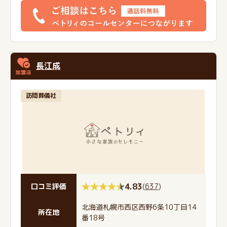
長江成
訪問葬儀社
4.83
(
637
)
口コミ評価
北海道札幌市西区西野6条10丁目14
所在地
番18号