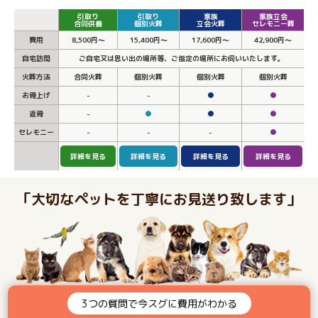
引取り
引取り
家族
家族立会
合同供養
個別火葬
立会火葬
セレモニー葬
費用
8,500円～
15,400円～
17,600円～
42,900円～
自宅訪問
ご自宅又は思い出の場所等、ご指定の場所にお伺いいたします。
火葬方法
合同火葬
個別火葬
個別火葬
個別火葬
お骨上げ
-
-
●
●
返骨
-
●
●
●
セレモニー
-
-
-
●
詳細を見る
詳細を見る
詳細を見る
詳細を見る
「大切なペットを丁寧にお見送り致します」
3つの質問で今スグに費用がわかる