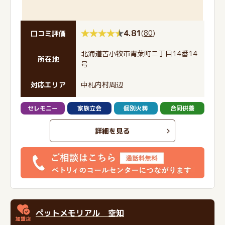
4.81
(
80
)
口コミ評価
北海道苫小牧市青葉町二丁目14番14
所在地
号
対応エリア
中札内村周辺
セレモニー
家族立会
個別火葬
合同供養
詳細を見る
ペットメモリアル 空知