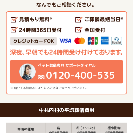
なんでもご相談ください。
ペット葬儀専門 サポートダイヤル
0120-400-535
※ 紹介する加盟店により対応できない場合がございます。
中札内村の平均葬儀費用
猫
犬（3～5kg）
極小動物
葬儀の種類
の平均葬儀価格
の平均葬儀価格
の平均葬儀価格