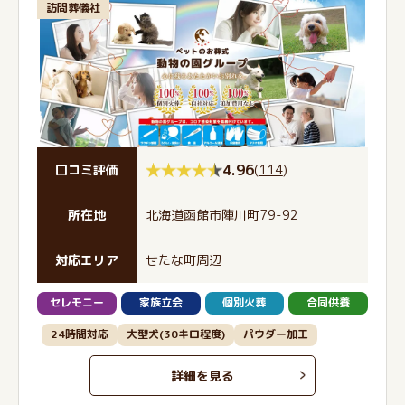
訪問葬儀社
4.96
(
114
)
口コミ評価
所在地
北海道函館市陣川町79-92
対応エリア
せたな町周辺
セレモニー
家族立会
個別火葬
合同供養
24時間対応
大型犬(30キロ程度)
パウダー加工
詳細を見る