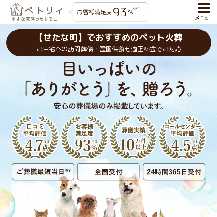
93
※1
お客様満足度
%
【せたな町】でおすすめのペット火葬
ご自宅への訪問葬儀・霊園供養も適正料金でご対応