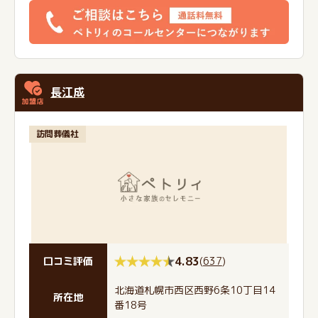
長江成
訪問葬儀社
4.83
(
637
)
口コミ評価
北海道札幌市西区西野6条10丁目14
所在地
番18号