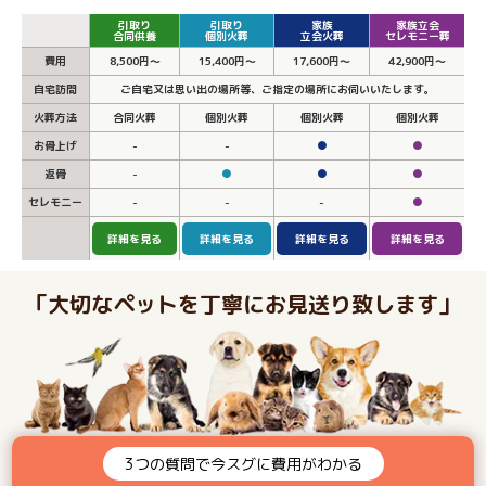
引取り
引取り
家族
家族立会
合同供養
個別火葬
立会火葬
セレモニー葬
費用
8,500円～
15,400円～
17,600円～
42,900円～
自宅訪問
ご自宅又は思い出の場所等、ご指定の場所にお伺いいたします。
火葬方法
合同火葬
個別火葬
個別火葬
個別火葬
お骨上げ
-
-
●
●
返骨
-
●
●
●
セレモニー
-
-
-
●
詳細を見る
詳細を見る
詳細を見る
詳細を見る
「大切なペットを丁寧にお見送り致します」
3つの質問で今スグに費用がわかる