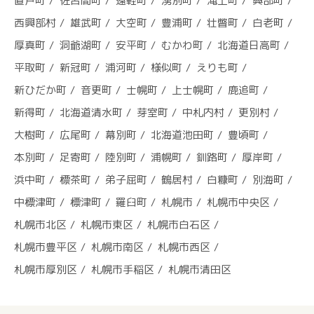
置戸町
佐呂間町
遠軽町
湧別町
滝上町
興部町
西興部村
雄武町
大空町
豊浦町
壮瞥町
白老町
厚真町
洞爺湖町
安平町
むかわ町
北海道日高町
平取町
新冠町
浦河町
様似町
えりも町
新ひだか町
音更町
士幌町
上士幌町
鹿追町
新得町
北海道清水町
芽室町
中札内村
更別村
大樹町
広尾町
幕別町
北海道池田町
豊頃町
本別町
足寄町
陸別町
浦幌町
釧路町
厚岸町
浜中町
標茶町
弟子屈町
鶴居村
白糠町
別海町
中標津町
標津町
羅臼町
札幌市
札幌市中央区
札幌市北区
札幌市東区
札幌市白石区
札幌市豊平区
札幌市南区
札幌市西区
札幌市厚別区
札幌市手稲区
札幌市清田区