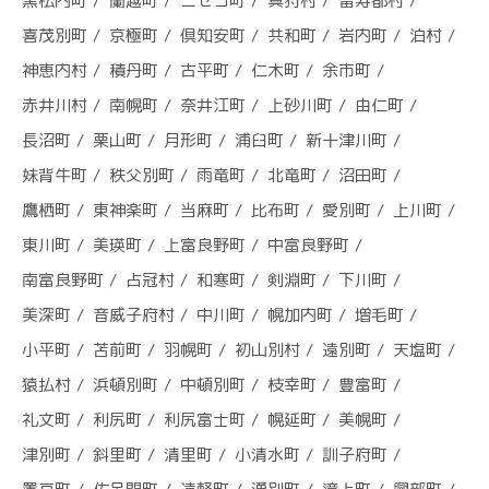
黒松内町
蘭越町
ニセコ町
真狩村
留寿都村
喜茂別町
京極町
倶知安町
共和町
岩内町
泊村
神恵内村
積丹町
古平町
仁木町
余市町
赤井川村
南幌町
奈井江町
上砂川町
由仁町
長沼町
栗山町
月形町
浦臼町
新十津川町
妹背牛町
秩父別町
雨竜町
北竜町
沼田町
鷹栖町
東神楽町
当麻町
比布町
愛別町
上川町
東川町
美瑛町
上富良野町
中富良野町
南富良野町
占冠村
和寒町
剣淵町
下川町
美深町
音威子府村
中川町
幌加内町
増毛町
小平町
苫前町
羽幌町
初山別村
遠別町
天塩町
猿払村
浜頓別町
中頓別町
枝幸町
豊富町
礼文町
利尻町
利尻富士町
幌延町
美幌町
津別町
斜里町
清里町
小清水町
訓子府町