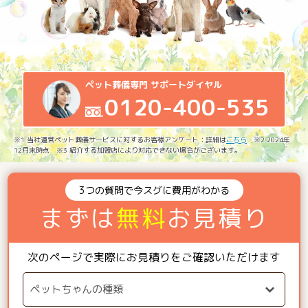
ペット葬儀専門 サポートダイヤル
0120-400-535
※1 当社運営ペット葬儀サービスに対するお客様アンケート：詳細は
こちら
※2 2024年
12月末時点 ※3 紹介する加盟店により対応できない場合がございます。
3つの質問で今スグに費用がわかる
まずは
無料
お見積り
次のページで実際にお見積りをご確認いただけます