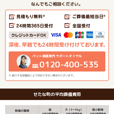
なんでもご相談ください。
ペット葬儀専門 サポートダイヤル
0120-400-535
※ 紹介する加盟店により対応できない場合がございます。
せたな町の平均葬儀費用
猫
犬（3～5kg）
極小動物
葬儀の種類
の平均葬儀価格
の平均葬儀価格
の平均葬儀価格