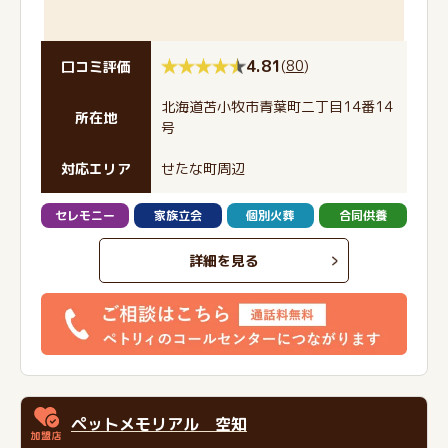
4.81
(
80
)
口コミ評価
北海道苫小牧市青葉町二丁目14番14
所在地
号
対応エリア
せたな町周辺
セレモニー
家族立会
個別火葬
合同供養
詳細を見る
ペットメモリアル 空知