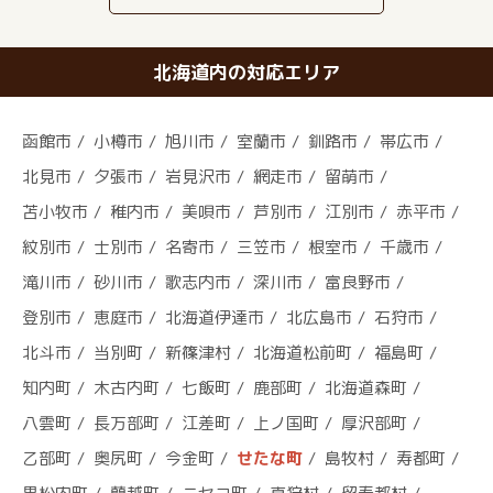
北海道内の対応エリア
函館市
小樽市
旭川市
室蘭市
釧路市
帯広市
北見市
夕張市
岩見沢市
網走市
留萌市
苫小牧市
稚内市
美唄市
芦別市
江別市
赤平市
紋別市
士別市
名寄市
三笠市
根室市
千歳市
滝川市
砂川市
歌志内市
深川市
富良野市
登別市
恵庭市
北海道伊達市
北広島市
石狩市
北斗市
当別町
新篠津村
北海道松前町
福島町
知内町
木古内町
七飯町
鹿部町
北海道森町
八雲町
長万部町
江差町
上ノ国町
厚沢部町
乙部町
奥尻町
今金町
せたな町
島牧村
寿都町