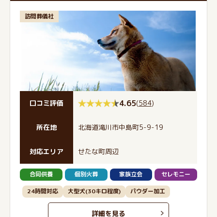
訪問葬儀社
4.65
(
584
)
口コミ評価
所在地
北海道滝川市中島町5-9-19
対応エリア
せたな町周辺
合同供養
個別火葬
家族立会
セレモニー
24時間対応
大型犬(30キロ程度)
パウダー加工
詳細を見る