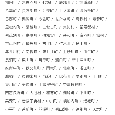
知内町
木古内町
七飯町
鹿部町
北海道森町
八雲町
長万部町
江差町
上ノ国町
厚沢部町
乙部町
奥尻町
今金町
せたな町
島牧村
寿都町
黒松内町
蘭越町
ニセコ町
真狩村
留寿都村
喜茂別町
京極町
倶知安町
共和町
岩内町
泊村
神恵内村
積丹町
古平町
仁木町
余市町
赤井川村
南幌町
奈井江町
上砂川町
由仁町
長沼町
栗山町
月形町
浦臼町
新十津川町
妹背牛町
秩父別町
雨竜町
北竜町
沼田町
鷹栖町
東神楽町
当麻町
比布町
愛別町
上川町
東川町
美瑛町
上富良野町
中富良野町
南富良野町
占冠村
和寒町
剣淵町
下川町
美深町
音威子府村
中川町
幌加内町
増毛町
小平町
苫前町
羽幌町
初山別村
遠別町
天塩町