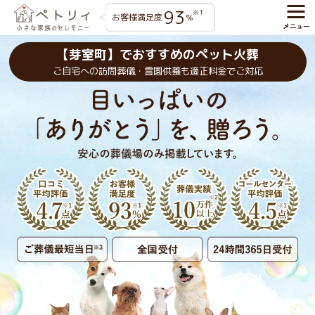
93
※1
お客様満足度
%
【芽室町】でおすすめのペット火葬
ご自宅への訪問葬儀・霊園供養も適正料金でご対応