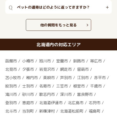
Q
ペットの遺骨はどのように返ってきますか？
他の質問をもっと見る
北海道内の対応エリア
函館市
小樽市
旭川市
室蘭市
釧路市
帯広市
北見市
夕張市
岩見沢市
網走市
留萌市
苫小牧市
稚内市
美唄市
芦別市
江別市
赤平市
紋別市
士別市
名寄市
三笠市
根室市
千歳市
滝川市
砂川市
歌志内市
深川市
富良野市
登別市
恵庭市
北海道伊達市
北広島市
石狩市
北斗市
当別町
新篠津村
北海道松前町
福島町