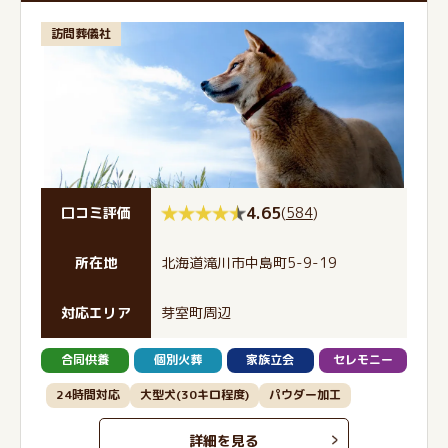
訪問葬儀社
4.65
(
584
)
口コミ評価
所在地
北海道滝川市中島町5-9-19
対応エリア
芽室町周辺
合同供養
個別火葬
家族立会
セレモニー
24時間対応
大型犬(30キロ程度)
パウダー加工
詳細を見る