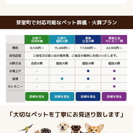
芽室町で対応可能なペット葬儀・火葬プラン
引取り
引取り
家族
家族立会
合同供養
個別火葬
立会火葬
セレモニー葬
費用
8,500円～
15,400円～
17,600円～
42,900円～
自宅訪問
ご自宅又は思い出の場所等、ご指定の場所にお伺いいたします。
火葬方法
合同火葬
個別火葬
個別火葬
個別火葬
お骨上げ
-
-
●
●
返骨
-
●
●
●
セレモニー
-
-
-
●
詳細を見る
詳細を見る
詳細を見る
詳細を見る
「大切なペットを丁寧にお見送り致します」