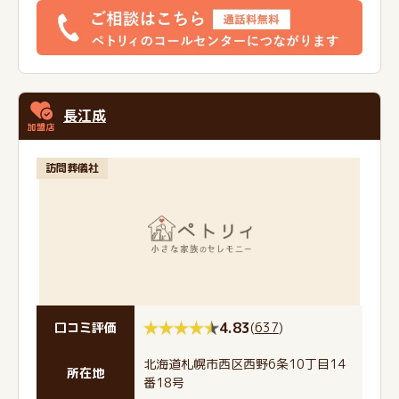
長江成
訪問葬儀社
4.83
(
637
)
口コミ評価
北海道札幌市西区西野6条10丁目14
所在地
番18号