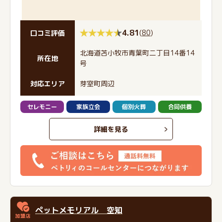
4.81
(
80
)
口コミ評価
北海道苫小牧市青葉町二丁目14番14
所在地
号
対応エリア
芽室町周辺
セレモニー
家族立会
個別火葬
合同供養
詳細を見る
ペットメモリアル 空知