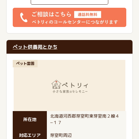
ペット供養苑とかち
ペット霊園
北海道河西郡芽室町東芽室南２線４
所在地
−１７
対応エリア
芽室町周辺