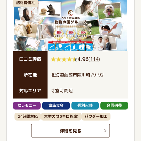
訪問葬儀社
4.96
(
114
)
口コミ評価
所在地
北海道函館市陣川町79-92
対応エリア
芽室町周辺
セレモニー
家族立会
個別火葬
合同供養
24時間対応
大型犬(30キロ程度)
パウダー加工
詳細を見る