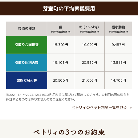
芽室町の平均葬儀費用
猫
犬（3～5kg）
極小動物
葬儀の種類
の平均葬儀価格
の平均葬儀価格
の平均葬儀価格
引取り合同供養
15,360円
16,629円
9,487円
引取り個別火葬
19,101円
20,532円
13,815円
家族立会火葬
20,506円
21,665円
14,702円
※2021.1/1～2023.12/31のご利用料金に基づいて算出しています。ご利用の際の料金を
保証するものではありませんのでご注意ください。
ペトリィのペット料金一覧を見る