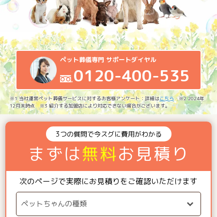
ペット葬儀専門 サポートダイヤル
0120-400-535
※1 当社運営ペット葬儀サービスに対するお客様アンケート：詳細は
こちら
※2 2024年
12月末時点 ※3 紹介する加盟店により対応できない場合がございます。
3つの質問で今スグに費用がわかる
まずは
無料
お見積り
次のページで実際にお見積りをご確認いただけます