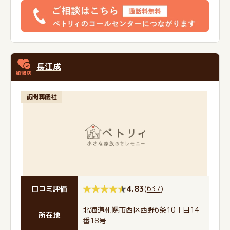
長江成
訪問葬儀社
4.83
(
637
)
口コミ評価
北海道札幌市西区西野6条10丁目14
所在地
番18号