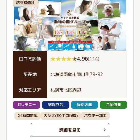
訪問葬儀社
4.96
(
114
)
口コミ評価
所在地
北海道函館市陣川町79-92
対応エリア
札幌市北区周辺
セレモニー
家族立会
個別火葬
合同供養
24時間対応
大型犬(30キロ程度)
パウダー加工
詳細を見る