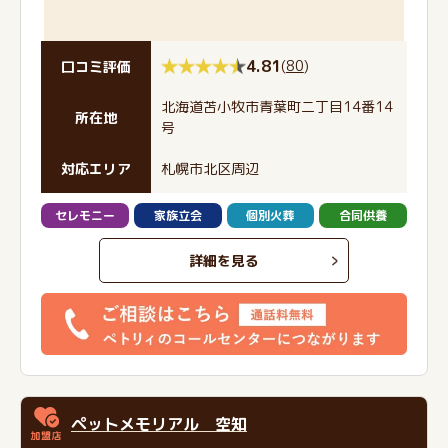
4.81
(
80
)
口コミ評価
北海道苫小牧市青葉町二丁目14番14
所在地
号
対応エリア
札幌市北区周辺
セレモニー
家族立会
個別火葬
合同供養
詳細を見る
ペットメモリアル 空知