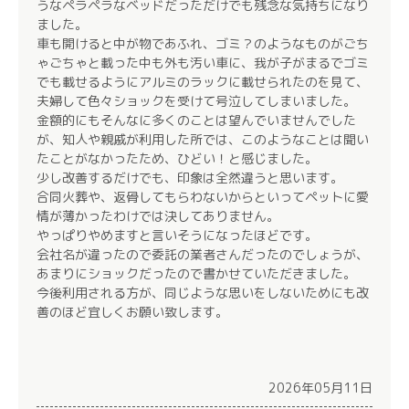
うなペラペラなベッドだっただけでも残念な気持ちになり
ました。
車も開けると中が物であふれ、ゴミ？のようなものがごち
ゃごちゃと載った中も外も汚い車に、我が子がまるでゴミ
でも載せるようにアルミのラックに載せられたのを見て、
夫婦して色々ショックを受けて号泣してしまいました。
金額的にもそんなに多くのことは望んでいませんでした
が、知人や親戚が利用した所では、このようなことは聞い
たことがなかったため、ひどい！と感じました。
少し改善するだけでも、印象は全然違うと思います。
合同火葬や、返骨してもらわないからといってペットに愛
情が薄かったわけでは決してありません。
やっぱりやめますと言いそうになったほどです。
会社名が違ったので委託の業者さんだったのでしょうが、
あまりにショックだったので書かせていただきました。
今後利用される方が、同じような思いをしないためにも改
善のほど宜しくお願い致します。
2026年05月11日