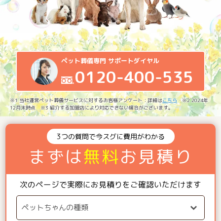
ペット葬儀専門 サポートダイヤル
0120-400-535
※1 当社運営ペット葬儀サービスに対するお客様アンケート：詳細は
こちら
※2 2024年
12月末時点 ※3 紹介する加盟店により対応できない場合がございます。
3つの質問で今スグに費用がわかる
まずは
無料
お見積り
次のページで実際にお見積りをご確認いただけます