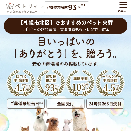
93
※1
お客様満足度
%
【札幌市北区】でおすすめのペット火葬
ご自宅への訪問葬儀・霊園供養も適正料金でご対応