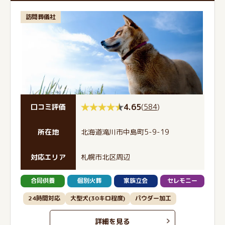
訪問葬儀社
4.65
(
584
)
口コミ評価
所在地
北海道滝川市中島町5-9-19
対応エリア
札幌市北区周辺
合同供養
個別火葬
家族立会
セレモニー
24時間対応
大型犬(30キロ程度)
パウダー加工
詳細を見る