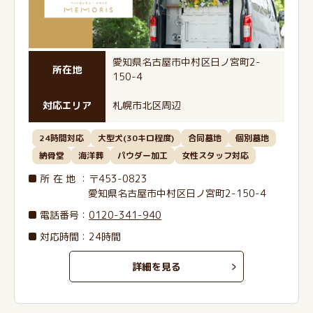
愛知県名古屋市中村区日ノ宮町2-
所在地
150-4
対応エリア
札幌市北区周辺
24時間対応
大型犬(30キロ程度)
合同墓地
個別墓地
納骨堂
海洋葬
パウダー加工
女性スタッフ対応
所在地
：〒453-0823
愛知県名古屋市中村区日ノ宮町2-150-4
電話番号
：
0120-341-940
対応時間：24時間
詳細を見る