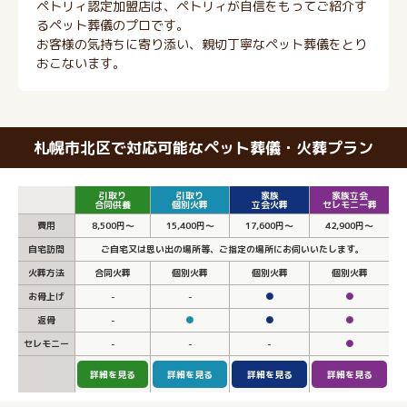
ペトリィ認定加盟店は、ペトリィが自信をもってご紹介す
るペット葬儀のプロです。
お客様の気持ちに寄り添い、親切丁寧なペット葬儀をとり
おこないます。
札幌市北区で対応可能なペット葬儀・火葬プラン
引取り
引取り
家族
家族立会
合同供養
個別火葬
立会火葬
セレモニー葬
費用
8,500円～
15,400円～
17,600円～
42,900円～
自宅訪問
ご自宅又は思い出の場所等、ご指定の場所にお伺いいたします。
火葬方法
合同火葬
個別火葬
個別火葬
個別火葬
お骨上げ
-
-
●
●
返骨
-
●
●
●
セレモニー
-
-
-
●
詳細を見る
詳細を見る
詳細を見る
詳細を見る