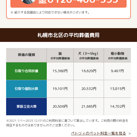
※ 紹介する加盟店により対応できない場合がございます。
札幌市北区の平均葬儀費用
猫
犬（3～5kg）
極小動物
葬儀の種類
の平均葬儀価格
の平均葬儀価格
の平均葬儀価格
引取り合同供養
15,360円
16,629円
9,487円
引取り個別火葬
19,101円
20,532円
13,815円
家族立会火葬
20,506円
21,665円
14,702円
※2021.1/1～2023.12/31のご利用料金に基づいて算出しています。ご利用の際の料金を
保証するものではありませんのでご注意ください。
ペトリィのペット料金一覧を見る