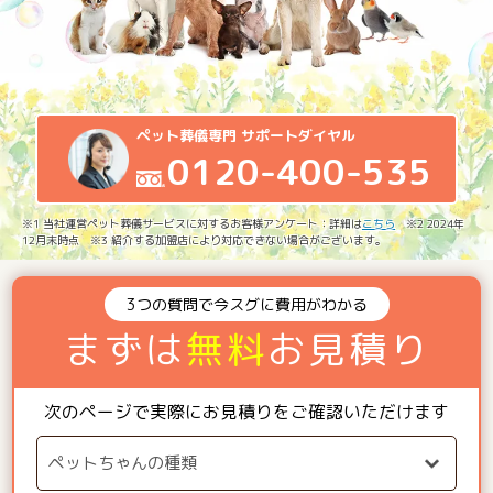
ペット葬儀専門 サポートダイヤル
0120-400-535
※1 当社運営ペット葬儀サービスに対するお客様アンケート：詳細は
こちら
※2 2024年
12月末時点 ※3 紹介する加盟店により対応できない場合がございます。
3つの質問で今スグに費用がわかる
まずは
無料
お見積り
次のページで実際にお見積りをご確認いただけます