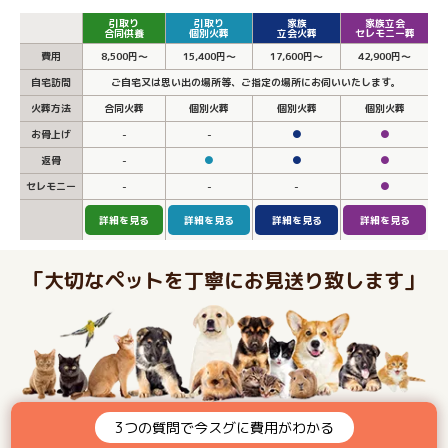
引取り
引取り
家族
家族立会
合同供養
個別火葬
立会火葬
セレモニー葬
費用
8,500円～
15,400円～
17,600円～
42,900円～
自宅訪問
ご自宅又は思い出の場所等、ご指定の場所にお伺いいたします。
火葬方法
合同火葬
個別火葬
個別火葬
個別火葬
お骨上げ
-
-
●
●
返骨
-
●
●
●
セレモニー
-
-
-
●
詳細を見る
詳細を見る
詳細を見る
詳細を見る
「大切なペットを丁寧にお見送り致します」
3つの質問で今スグに費用がわかる