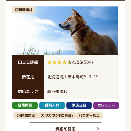
訪問葬儀社
4.65
(
584
)
口コミ評価
所在地
北海道滝川市中島町5-9-19
対応エリア
置戸町周辺
合同供養
個別火葬
家族立会
セレモニー
24時間対応
大型犬(30キロ程度)
パウダー加工
詳細を見る