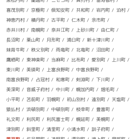
黒松内町
蘭越町
ニセコ町
真狩村
留寿都村
喜茂別町
京極町
倶知安町
共和町
岩内町
泊村
神恵内村
積丹町
古平町
仁木町
余市町
赤井川村
南幌町
奈井江町
上砂川町
由仁町
長沼町
栗山町
月形町
浦臼町
新十津川町
妹背牛町
秩父別町
雨竜町
北竜町
沼田町
鷹栖町
東神楽町
当麻町
比布町
愛別町
上川町
東川町
美瑛町
上富良野町
中富良野町
南富良野町
占冠村
和寒町
剣淵町
下川町
美深町
音威子府村
中川町
幌加内町
増毛町
小平町
苫前町
羽幌町
初山別村
遠別町
天塩町
猿払村
浜頓別町
中頓別町
枝幸町
豊富町
礼文町
利尻町
利尻富士町
幌延町
美幌町
津別町
斜里町
清里町
小清水町
訓子府町