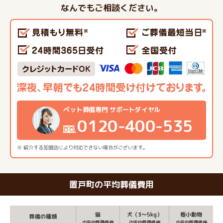
なんでもご相談ください。
ペット葬儀専門 サポートダイヤル
0120-400-535
※ 紹介する加盟店により対応できない場合がございます。
置戸町の平均葬儀費用
猫
犬（3～5kg）
極小動物
葬儀の種類
の平均葬儀価格
の平均葬儀価格
の平均葬儀価格