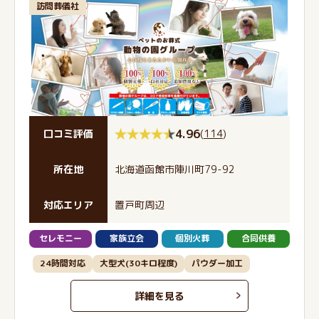
訪問葬儀社
4.96
(
114
)
口コミ評価
所在地
北海道函館市陣川町79-92
対応エリア
置戸町周辺
セレモニー
家族立会
個別火葬
合同供養
24時間対応
大型犬(30キロ程度)
パウダー加工
詳細を見る