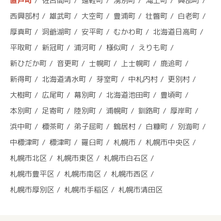
置戸町
佐呂間町
遠軽町
湧別町
滝上町
興部町
西興部村
雄武町
大空町
豊浦町
壮瞥町
白老町
厚真町
洞爺湖町
安平町
むかわ町
北海道日高町
平取町
新冠町
浦河町
様似町
えりも町
新ひだか町
音更町
士幌町
上士幌町
鹿追町
新得町
北海道清水町
芽室町
中札内村
更別村
大樹町
広尾町
幕別町
北海道池田町
豊頃町
本別町
足寄町
陸別町
浦幌町
釧路町
厚岸町
浜中町
標茶町
弟子屈町
鶴居村
白糠町
別海町
中標津町
標津町
羅臼町
札幌市
札幌市中央区
札幌市北区
札幌市東区
札幌市白石区
札幌市豊平区
札幌市南区
札幌市西区
札幌市厚別区
札幌市手稲区
札幌市清田区