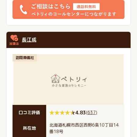
長江成
訪問葬儀社
4.83
(
637
)
口コミ評価
北海道札幌市西区西野6条10丁目14
所在地
番18号