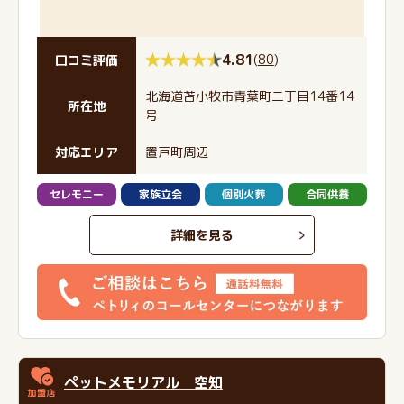
4.81
(
80
)
口コミ評価
北海道苫小牧市青葉町二丁目14番14
所在地
号
対応エリア
置戸町周辺
セレモニー
家族立会
個別火葬
合同供養
詳細を見る
ペットメモリアル 空知