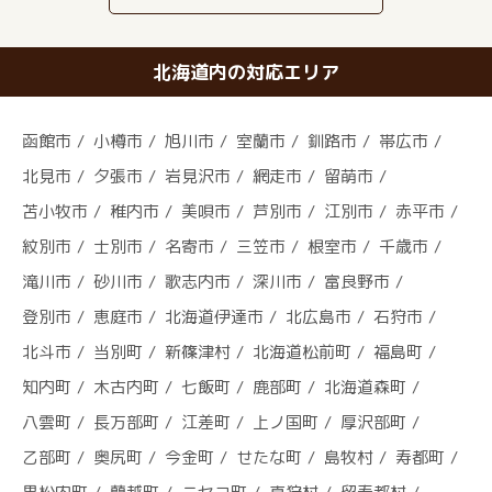
北海道内の対応エリア
函館市
小樽市
旭川市
室蘭市
釧路市
帯広市
北見市
夕張市
岩見沢市
網走市
留萌市
苫小牧市
稚内市
美唄市
芦別市
江別市
赤平市
紋別市
士別市
名寄市
三笠市
根室市
千歳市
滝川市
砂川市
歌志内市
深川市
富良野市
登別市
恵庭市
北海道伊達市
北広島市
石狩市
北斗市
当別町
新篠津村
北海道松前町
福島町
知内町
木古内町
七飯町
鹿部町
北海道森町
八雲町
長万部町
江差町
上ノ国町
厚沢部町
乙部町
奥尻町
今金町
せたな町
島牧村
寿都町