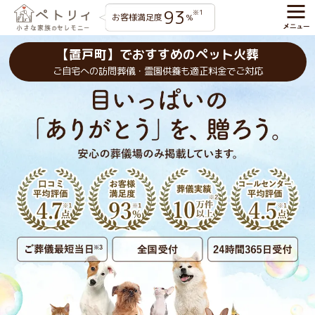
93
※1
お客様満足度
%
【置戸町】でおすすめのペット火葬
ご自宅への訪問葬儀・霊園供養も適正料金でご対応