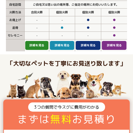
自宅訪問
ご自宅又は思い出の場所等、ご指定の場所にお伺いいたします。
火葬方法
合同火葬
個別火葬
個別火葬
個別火葬
お骨上げ
-
-
●
●
返骨
-
●
●
●
セレモニー
-
-
-
●
詳細を見る
詳細を見る
詳細を見る
詳細を見る
「大切なペットを丁寧にお見送り致します」
3つの質問で今スグに費用がわかる
まずは
無料
お見積り