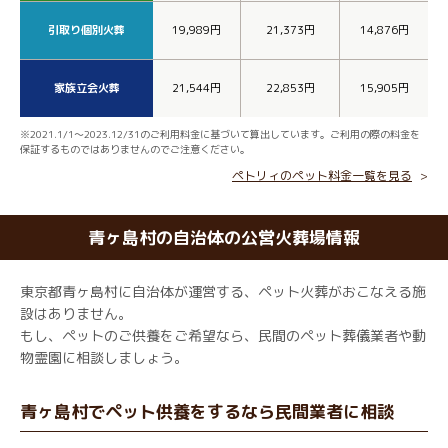
引取り個別火葬
19,989円
21,373円
14,876円
家族立会火葬
21,544円
22,853円
15,905円
※2021.1/1～2023.12/31のご利用料金に基づいて算出しています。ご利用の際の料金を
保証するものではありませんのでご注意ください。
ペトリィのペット料金一覧を見る
青ヶ島村の自治体の公営火葬場情報
東京都青ヶ島村に自治体が運営する、ペット火葬がおこなえる施
設はありません。
もし、ペットのご供養をご希望なら、民間のペット葬儀業者や動
物霊園に相談しましょう。
青ヶ島村でペット供養をするなら民間業者に相談