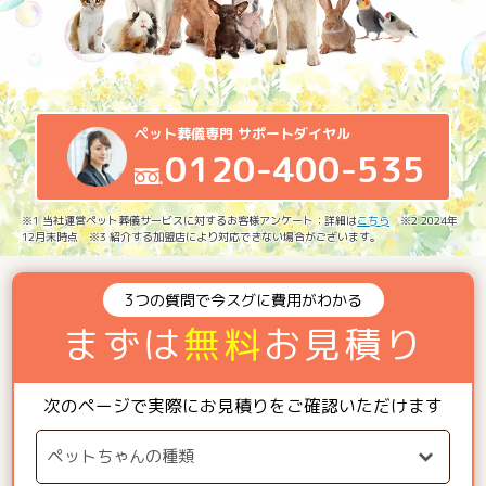
ペット葬儀専門 サポートダイヤル
0120-400-535
※1 当社運営ペット葬儀サービスに対するお客様アンケート：詳細は
こちら
※2 2024年
12月末時点 ※3 紹介する加盟店により対応できない場合がございます。
3つの質問で今スグに費用がわかる
まずは
無料
お見積り
次のページで実際にお見積りをご確認いただけます