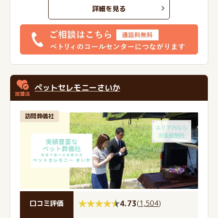
詳細を見る
ペットセレモニーさいか
訪問葬儀社
4.73
(
1,504
)
口コミ評価