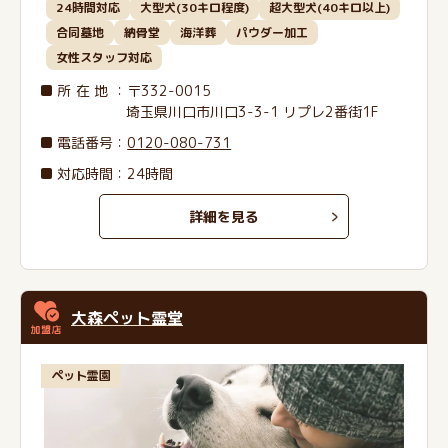
24時間対応
大型犬(30キロ程度)
超大型犬(40キロ以上)
合同墓地
納骨堂
海洋葬
パウダー加工
女性スタッフ対応
所在地
：〒332-0015
埼玉県川口市川口3-3-1 リプレ2番街1F
電話番号
：
0120-080-731
対応時間：24時間
詳細を見る
大森ペット霊堂
ペット霊園