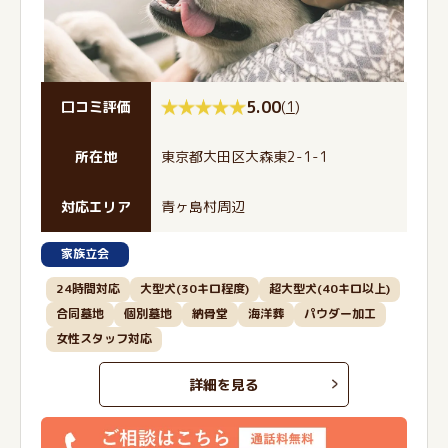
5.00
(
1
)
口コミ評価
所在地
東京都大田区大森東2-1-1
対応エリア
青ヶ島村周辺
家族立会
24時間対応
大型犬(30キロ程度)
超大型犬(40キロ以上)
合同墓地
個別墓地
納骨堂
海洋葬
パウダー加工
女性スタッフ対応
詳細を見る