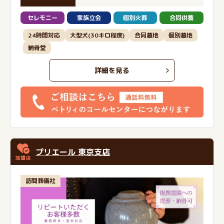
セレモニー
家族立会
個別火葬
合同供養
24時間対応
大型犬(30キロ程度)
合同墓地
個別墓地
納骨堂
詳細を見る
プリエール 東京支店
訪問葬儀社