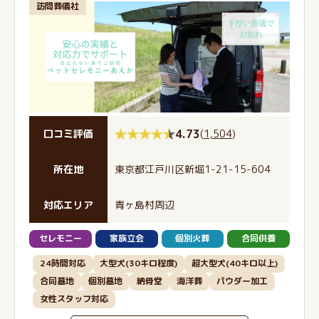
訪問葬儀社
4.73
(
1,504
)
口コミ評価
所在地
東京都江戸川区新堀1-21-15-604
対応エリア
青ヶ島村周辺
セレモニー
家族立会
個別火葬
合同供養
24時間対応
大型犬(30キロ程度)
超大型犬(40キロ以上)
合同墓地
個別墓地
納骨堂
海洋葬
パウダー加工
女性スタッフ対応