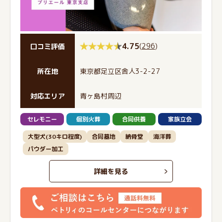
4.75
(
296
)
口コミ評価
所在地
東京都足立区舎人3-2-27
対応エリア
青ヶ島村周辺
セレモニー
個別火葬
合同供養
家族立会
大型犬(30キロ程度)
合同墓地
納骨堂
海洋葬
パウダー加工
詳細を見る