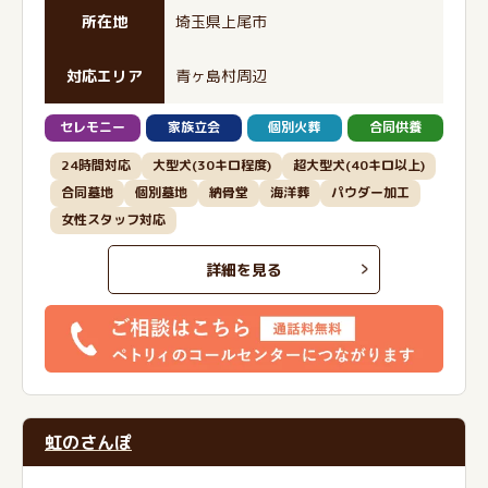
所在地
埼玉県上尾市
対応エリア
青ヶ島村周辺
セレモニー
家族立会
個別火葬
合同供養
24時間対応
大型犬(30キロ程度)
超大型犬(40キロ以上)
合同墓地
個別墓地
納骨堂
海洋葬
パウダー加工
女性スタッフ対応
詳細を見る
虹のさんぽ