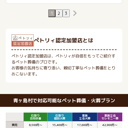
1
2
3
ぺトリィ認定加盟店とは
ペトリィ認定加盟店は、ペトリィが自信をもってご紹介す
るペット葬儀のプロです。
お客様の気持ちに寄り添い、親切丁寧なペット葬儀をとり
おこないます。
青ヶ島村で対応可能なペット葬儀・火葬プラン
引取り
引取り
家族
家族立会
合同供養
個別火葬
立会火葬
セレモニー葬
費用
8,500円～
15,400円～
17,600円～
42,900円～