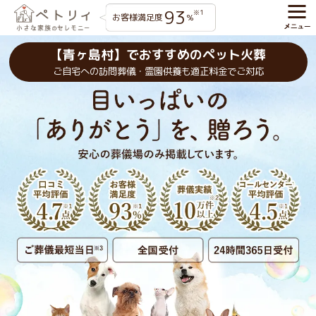
93
※1
お客様満足度
%
【青ヶ島村】でおすすめのペット火葬
ご自宅への訪問葬儀・霊園供養も適正料金でご対応