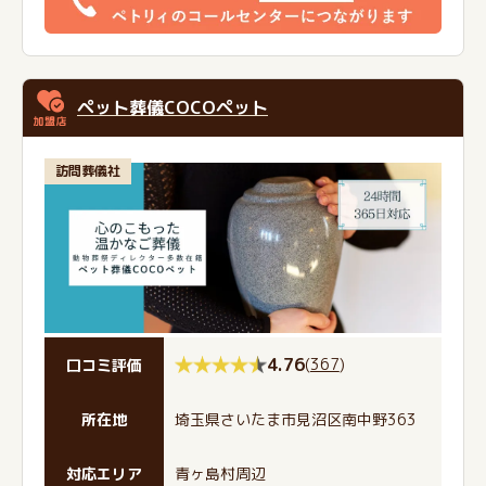
ペット葬儀COCOペット
訪問葬儀社
4.76
(
367
)
口コミ評価
所在地
埼玉県さいたま市見沼区南中野363
対応エリア
青ヶ島村周辺