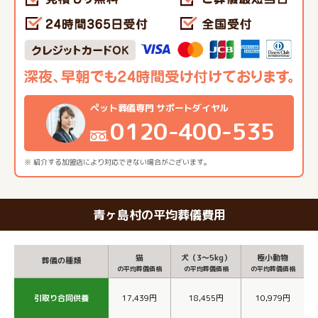
ペット葬儀専門 サポートダイヤル
0120-400-535
※ 紹介する加盟店により対応できない場合がございます。
青ヶ島村の平均葬儀費用
猫
犬（3～5kg）
極小動物
葬儀の種類
の平均葬儀価格
の平均葬儀価格
の平均葬儀価格
引取り合同供養
17,439円
18,455円
10,979円