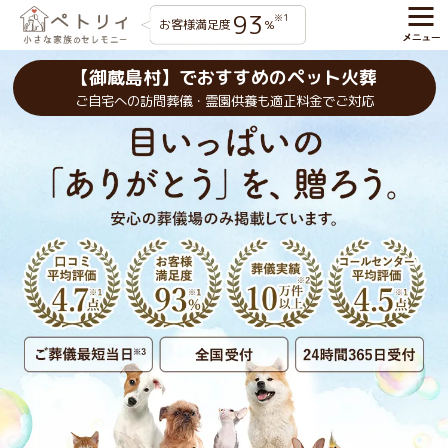
93
※1
お客様満足度
%
【御蔵島村】でおすすめのペット火葬
ご自宅への訪問葬儀・霊園供養も適正料金でご対応