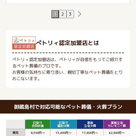
1
2
3
ぺトリィ認定加盟店とは
ペトリィ認定加盟店は、ペトリィが自信をもってご紹介す
るペット葬儀のプロです。
お客様の気持ちに寄り添い、親切丁寧なペット葬儀をとり
おこないます。
御蔵島村で対応可能なペット葬儀・火葬プラン
引取り
引取り
家族
家族立会
合同供養
個別火葬
立会火葬
セレモニー葬
費用
8,500円～
15,400円～
17,600円～
42,900円～