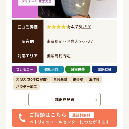
4.75
(
296
)
口コミ評価
所在地
東京都足立区舎人3-2-27
対応エリア
御蔵島村周辺
セレモニー
個別火葬
合同供養
家族立会
大型犬(30キロ程度)
合同墓地
納骨堂
海洋葬
パウダー加工
詳細を見る