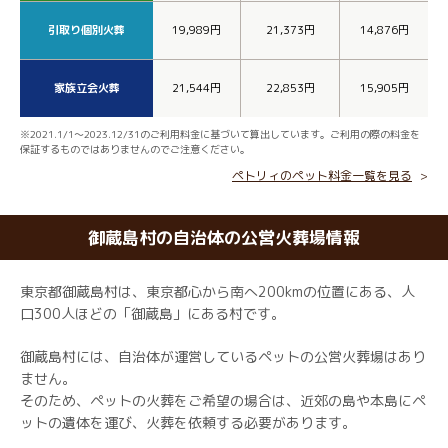
引取り個別火葬
19,989円
21,373円
14,876円
家族立会火葬
21,544円
22,853円
15,905円
※2021.1/1～2023.12/31のご利用料金に基づいて算出しています。ご利用の際の料金を
保証するものではありませんのでご注意ください。
ペトリィのペット料金一覧を見る
御蔵島村の自治体の公営火葬場情報
東京都御蔵島村は、東京都心から南へ200kmの位置にある、人
口300人ほどの「御蔵島」にある村です。
御蔵島村には、自治体が運営しているペットの公営火葬場はあり
ません。
そのため、ペットの火葬をご希望の場合は、近郊の島や本島にペ
ットの遺体を運び、火葬を依頼する必要があります。