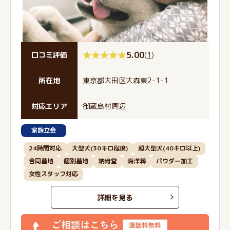
5.00
(
1
)
口コミ評価
所在地
東京都大田区大森東2-1-1
対応エリア
御蔵島村周辺
家族立会
24時間対応
大型犬(30キロ程度)
超大型犬(40キロ以上)
合同墓地
個別墓地
納骨堂
海洋葬
パウダー加工
女性スタッフ対応
詳細を見る