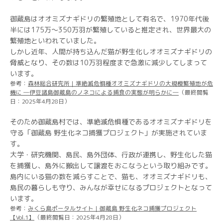
御蔵島はオオミズナギドリの繁殖地として有名で、1970年代後
半には175万〜350万羽が繁殖していると推定され、世界最大の
繁殖地といわれていました。
しかし近年、人間が持ち込んだ猫が野生化しオオミズナギドリの
脅威となり、その数は10万羽程度まで急激に減少してしまって
います。
参考：
森林総合研究所｜準絶滅危惧種オオミズナギドリの大規模繁殖地が危
機に ―伊豆諸島御蔵島のノネコによる捕食の実態が明らかに―
（最終閲覧
日：2025年4月28日）
そのため御蔵島村では、準絶滅危惧種であるオオミズナギドリを
守る「御蔵島 野生化ネコ捕獲プロジェクト」が実施されていま
す。
大学・研究機関、島民、島外団体、行政が連携し、野生化した猫
を捕獲し、島外に搬出して譲渡をおこなうという取り組みです。
島内にいる猫の数を減らすことで、猫も、オオミズナギドリも、
島民の暮らしも守り、みんなが幸せになるプロジェクトとなって
います。
参考：
みくら島ポータルサイト｜御蔵島 野生化ネコ捕獲プロジェクト
【Vol.1】
（最終閲覧日：2025年4月28日）