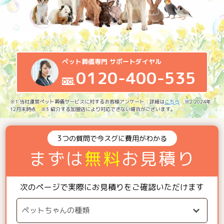
ペット葬儀専門 サポートダイヤル
0120-400-535
※1 当社運営ペット葬儀サービスに対するお客様アンケート：詳細は
こちら
※2 2024年
12月末時点 ※3 紹介する加盟店により対応できない場合がございます。
3つの質問で今スグに費用がわかる
まずは
無料
お見積り
次のページで実際にお見積りをご確認いただけます