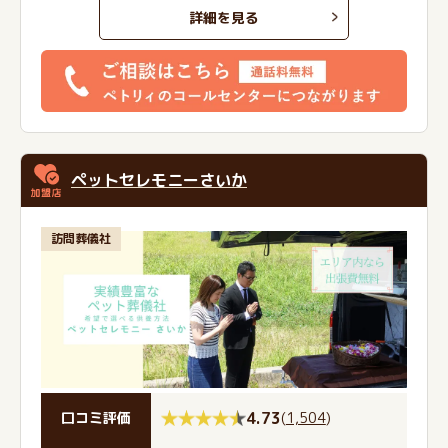
詳細を見る
ペットセレモニーさいか
訪問葬儀社
4.73
(
1,504
)
口コミ評価