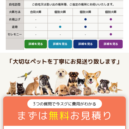
自宅訪問
ご自宅又は思い出の場所等、ご指定の場所にお伺いいたします。
火葬方法
合同火葬
個別火葬
個別火葬
個別火葬
お骨上げ
-
-
●
●
返骨
-
●
●
●
セレモニー
-
-
-
●
詳細を見る
詳細を見る
詳細を見る
詳細を見る
「大切なペットを丁寧にお見送り致します」
3つの質問で今スグに費用がわかる
まずは
無料
お見積り