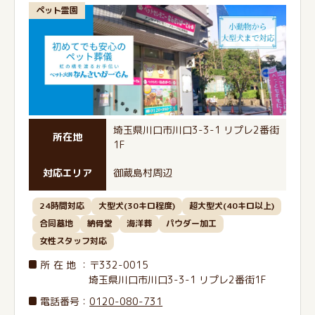
ペット霊園
埼玉県川口市川口3-3-1 リプレ2番街
所在地
1F
対応エリア
御蔵島村周辺
24時間対応
大型犬(30キロ程度)
超大型犬(40キロ以上)
合同墓地
納骨堂
海洋葬
パウダー加工
女性スタッフ対応
所在地
：〒332-0015
埼玉県川口市川口3-3-1 リプレ2番街1F
電話番号
：
0120-080-731