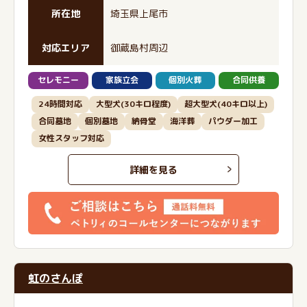
所在地
埼玉県上尾市
対応エリア
御蔵島村周辺
セレモニー
家族立会
個別火葬
合同供養
24時間対応
大型犬(30キロ程度)
超大型犬(40キロ以上)
合同墓地
個別墓地
納骨堂
海洋葬
パウダー加工
女性スタッフ対応
詳細を見る
虹のさんぽ