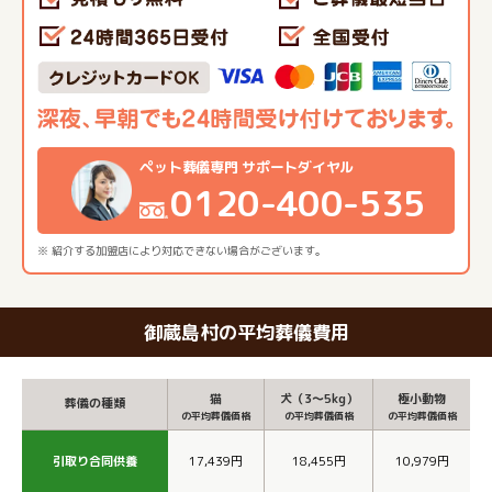
ペット葬儀専門 サポートダイヤル
0120-400-535
※ 紹介する加盟店により対応できない場合がございます。
御蔵島村の平均葬儀費用
猫
犬（3～5kg）
極小動物
葬儀の種類
の平均葬儀価格
の平均葬儀価格
の平均葬儀価格
引取り合同供養
17,439円
18,455円
10,979円