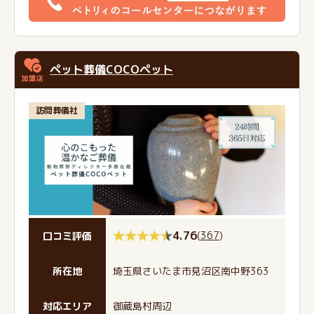
ペット葬儀COCOペット
訪問葬儀社
4.76
(
367
)
口コミ評価
所在地
埼玉県さいたま市見沼区南中野363
対応エリア
御蔵島村周辺