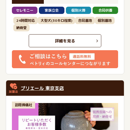
セレモニー
家族立会
個別火葬
合同供養
24時間対応
大型犬(30キロ程度)
合同墓地
個別墓地
納骨堂
詳細を見る
プリエール 東京支店
訪問葬儀社