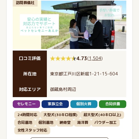
訪問葬儀社
4.73
(
1,504
)
口コミ評価
所在地
東京都江戸川区新堀1-21-15-604
対応エリア
御蔵島村周辺
セレモニー
家族立会
個別火葬
合同供養
24時間対応
大型犬(30キロ程度)
超大型犬(40キロ以上)
合同墓地
個別墓地
納骨堂
海洋葬
パウダー加工
女性スタッフ対応