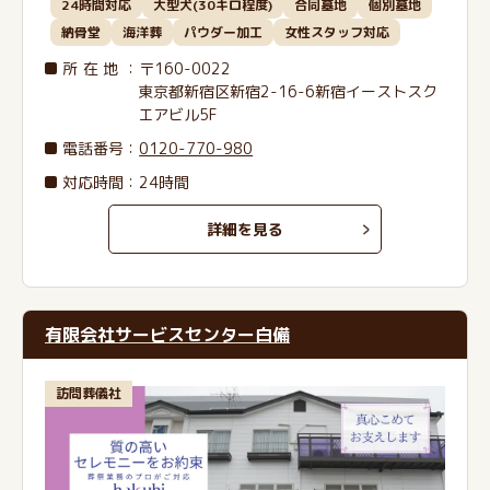
24時間対応
大型犬(30キロ程度)
合同墓地
個別墓地
納骨堂
海洋葬
パウダー加工
女性スタッフ対応
所在地
：〒160-0022
東京都新宿区新宿2-16-6新宿イーストスク
エアビル5F
電話番号
：
0120-770-980
対応時間：24時間
詳細を見る
有限会社サービスセンター白備
訪問葬儀社