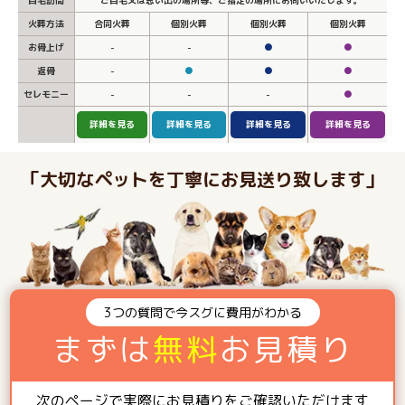
火葬方法
合同火葬
個別火葬
個別火葬
個別火葬
お骨上げ
-
-
●
●
返骨
-
●
●
●
セレモニー
-
-
-
●
詳細を見る
詳細を見る
詳細を見る
詳細を見る
「大切なペットを丁寧にお見送り致します」
3つの質問で今スグに費用がわかる
まずは
無料
お見積り
次のページで実際にお見積りをご確認いただけます