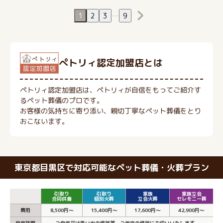
1
2
3
…
9
ぺトリィ認定加盟店とは
ペトリィ認定加盟店は、ペトリィが自信をもってご紹介す
るペット葬儀のプロです。
お客様の気持ちに寄り添い、親切丁寧なペット葬儀をとり
おこないます。
東京都目黒区で対応可能なペット葬儀・火葬プラン
引取り
引取り
家族
家族立会
合同供養
個別火葬
立会火葬
セレモニー葬
費用
8,500円～
15,400円～
17,600円～
42,900円～
自宅訪問
ご自宅又は思い出の場所等、ご指定の場所にお伺いいたします。