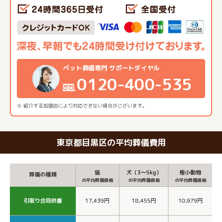
ペット葬儀専門 サポートダイヤル
0120-400-535
※ 紹介する加盟店により対応できない場合がございます。
東京都目黒区の平均葬儀費用
猫
犬（3～5kg）
極小動物
葬儀の種類
の平均葬儀価格
の平均葬儀価格
の平均葬儀価格
引取り合同供養
17,439円
18,455円
10,979円