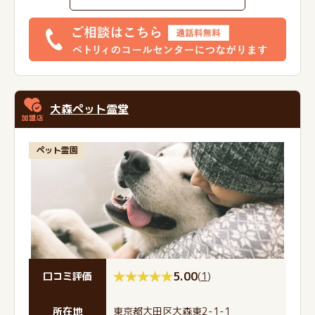
大森ペット霊堂
ペット霊園
5.00
(
1
)
口コミ評価
所在地
東京都大田区大森東2-1-1