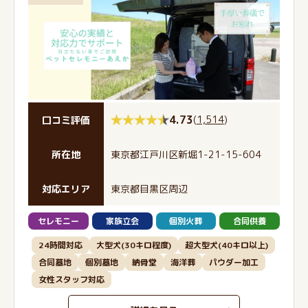
4.73
(
1,514
)
口コミ評価
所在地
東京都江戸川区新堀1-21-15-604
対応エリア
東京都目黒区周辺
セレモニー
家族立会
個別火葬
合同供養
24時間対応
大型犬(30キロ程度)
超大型犬(40キロ以上)
合同墓地
個別墓地
納骨堂
海洋葬
パウダー加工
女性スタッフ対応