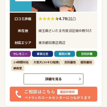
4.76
(
367
)
口コミ評価
所在地
埼玉県さいたま市見沼区南中野363
対応エリア
東京都目黒区周辺
セレモニー
家族立会
個別火葬
合同供養
24時間対応
大型犬(30キロ程度)
合同墓地
個別墓地
納骨堂
詳細を見る