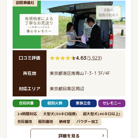
訪問葬儀社
4.63
(
5,929
)
口コミ評価
所在地
東京都港区南青山7-3-1 3F/4F
対応エリア
東京都目黒区周辺
合同供養
個別火葬
家族立会
セレモニー
24時間対応
大型犬(30キロ程度)
超大型犬(40キロ以上)
合同墓地
個別墓地
納骨堂
パウダー加工
詳細を見る