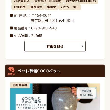
24時間対応
大型犬(30キロ程度)
超大型犬(40キロ以上)
合同墓地
個別墓地
納骨堂
パウダー加工
所在地
：〒154-0011
東京都世田谷区上馬4-30-1
電話番号
：
0120-963-940
対応時間：24時間
詳細を見る
ペット葬儀COCOペット
訪問葬儀社