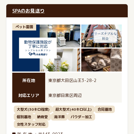
SPAのお見送り
ペット霊園
所在地
東京都大田区山王3-28-2
対応エリア
東京都目黒区周辺
大型犬(30キロ程度)
超大型犬(40キロ以上)
合同墓地
個別墓地
納骨堂
海洋葬
パウダー加工
女性スタッフ対応