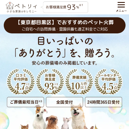
93
※1
お客様満足度
%
【東京都目黒区】でおすすめのペット火葬
ご自宅への訪問葬儀・霊園供養も適正料金でご対応