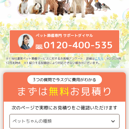
ペット葬儀専門 サポートダイヤル
0120-400-535
※1 当社運営ペット葬儀サービスに対するお客様アンケート：詳細は
こちら
※2 2024年
12月末時点 ※3 紹介する加盟店により対応できない場合がございます。
3つの質問で今スグに費用がわかる
まずは
無料
お見積り
次のページで実際にお見積りをご確認いただけます