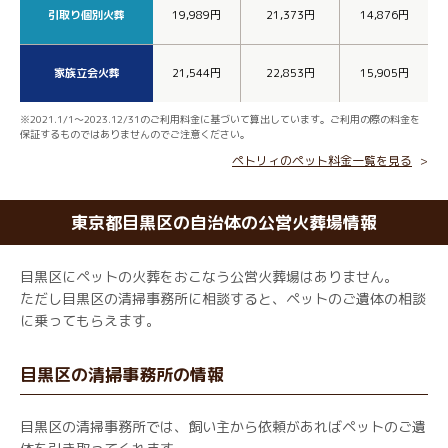
引取り個別火葬
19,989円
21,373円
14,876円
家族立会火葬
21,544円
22,853円
15,905円
※2021.1/1～2023.12/31のご利用料金に基づいて算出しています。ご利用の際の料金を
保証するものではありませんのでご注意ください。
ペトリィのペット料金一覧を見る
東京都目黒区の自治体の公営火葬場情報
目黒区にペットの火葬をおこなう公営火葬場はありません。
ただし目黒区の清掃事務所に相談すると、ペットのご遺体の相談
に乗ってもらえます。
目黒区の清掃事務所の情報
目黒区の清掃事務所では、飼い主から依頼があればペットのご遺