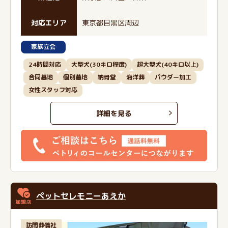
対応エリア
東京都目黒区周辺
家族立会
24時間対応
大型犬(30キロ程度)
超大型犬(40キロ以上)
合同墓地
個別墓地
納骨堂
海洋葬
パウダー加工
女性スタッフ対応
詳細を見る
ペットセレモニーあえか
訪問葬儀社