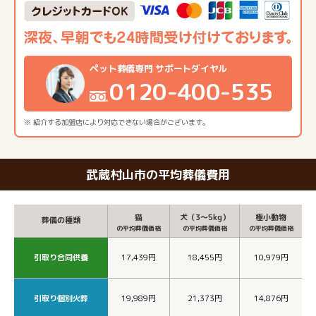
ペット葬儀専門 サポートダイヤル
0120-400-535
※ 紹介する加盟店により対応できない場合がございます。
武蔵村山市の平均葬儀費用
猫
犬（3～5kg）
極小動物
葬儀の種類
の平均葬儀価格
の平均葬儀価格
の平均葬儀価格
引取り合同供養
17,439円
18,455円
10,979円
引取り個別火葬
19,989円
21,373円
14,876円