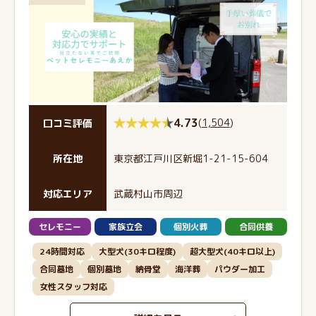
4.73
(
1,504
)
口コミ評価
所在地
東京都江戸川区新堀1-21-15-604
対応エリア
武蔵村山市周辺
セレモニー
家族立会
個別火葬
合同供養
24時間対応
大型犬(30キロ程度)
超大型犬(40キロ以上)
合同墓地
個別墓地
納骨堂
海洋葬
パウダー加工
女性スタッフ対応