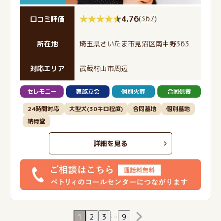
4.76
(
367
)
口コミ評価
所在地
埼玉県さいたま市見沼区南中野363
対応エリア
武蔵村山市周辺
セレモニー
家族立会
個別火葬
合同供養
24時間対応
大型犬(30キロ程度)
合同墓地
個別墓地
納骨堂
詳細を見る
1
2
3
…
9