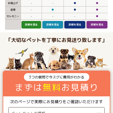
お骨上げ
-
-
●
●
返骨
-
●
●
●
セレモニー
-
-
-
●
詳細を見る
詳細を見る
詳細を見る
詳細を見る
「大切なペットを丁寧にお見送り致します」
3つの質問で今スグに費用がわかる
まずは
無料
お見積り
次のページで実際にお見積りをご確認いただけます