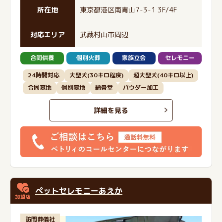
所在地
東京都港区南青山7-3-1 3F/4F
対応エリア
武蔵村山市周辺
合同供養
個別火葬
家族立会
セレモニー
24時間対応
大型犬(30キロ程度)
超大型犬(40キロ以上)
合同墓地
個別墓地
納骨堂
パウダー加工
詳細を見る
ペットセレモニーあえか
訪問葬儀社