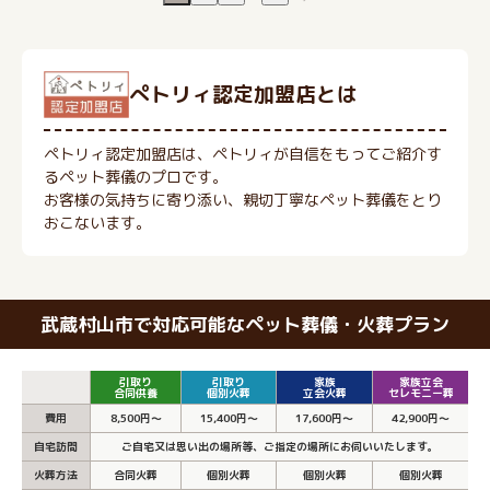
ぺトリィ認定加盟店とは
ペトリィ認定加盟店は、ペトリィが自信をもってご紹介す
るペット葬儀のプロです。
お客様の気持ちに寄り添い、親切丁寧なペット葬儀をとり
おこないます。
武蔵村山市で対応可能なペット葬儀・火葬プラン
引取り
引取り
家族
家族立会
合同供養
個別火葬
立会火葬
セレモニー葬
費用
8,500円～
15,400円～
17,600円～
42,900円～
自宅訪問
ご自宅又は思い出の場所等、ご指定の場所にお伺いいたします。
火葬方法
合同火葬
個別火葬
個別火葬
個別火葬