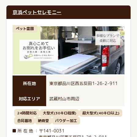
京浜ペットセレモニー
ペット霊園
所在地
東京都品川区西五反田1-26-2-911
対応エリア
武蔵村山市周辺
24時間対応
大型犬(30キロ程度)
超大型犬(40キロ以上)
合同墓地
納骨堂
パウダー加工
所在地
：〒141-0031