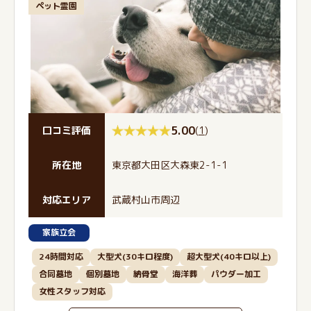
ペット霊園
5.00
(
1
)
口コミ評価
所在地
東京都大田区大森東2-1-1
対応エリア
武蔵村山市周辺
家族立会
24時間対応
大型犬(30キロ程度)
超大型犬(40キロ以上)
合同墓地
個別墓地
納骨堂
海洋葬
パウダー加工
女性スタッフ対応