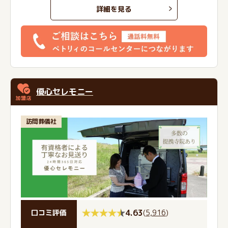
詳細を見る
優心セレモニー
訪問葬儀社
4.63
(
5,916
)
口コミ評価