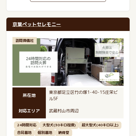
京葉ペットセレモニー
訪問葬儀社
東京都足立区竹の塚1-40-15庄栄ビ
所在地
ル5F
対応エリア
武蔵村山市周辺
24時間対応
大型犬(30キロ程度)
超大型犬(40キロ以上)
合同墓地
個別墓地
納骨堂