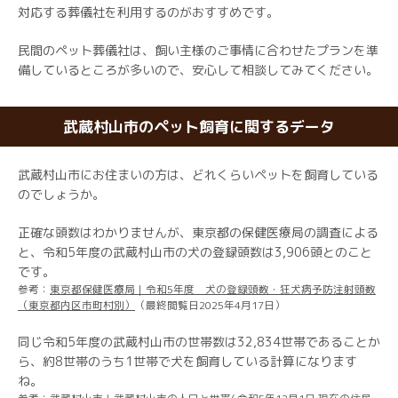
対応する葬儀社を利用するのがおすすめです。
民間のペット葬儀社は、飼い主様のご事情に合わせたプランを準
備しているところが多いので、安心して相談してみてください。
武蔵村山市のペット飼育に関するデータ
武蔵村山市にお住まいの方は、どれくらいペットを飼育している
のでしょうか。
正確な頭数はわかりませんが、東京都の保健医療局の調査による
と、令和5年度の武蔵村山市の犬の登録頭数は3,906頭とのこと
です。
参考：
東京都保健医療局｜令和5年度 犬の登録頭数・狂犬病予防注射頭数
（東京都内区市町村別）
（最終閲覧日2025年4月17日）
同じ令和5年度の武蔵村山市の世帯数は32,834世帯であることか
ら、約8世帯のうち1世帯で犬を飼育している計算になります
ね。