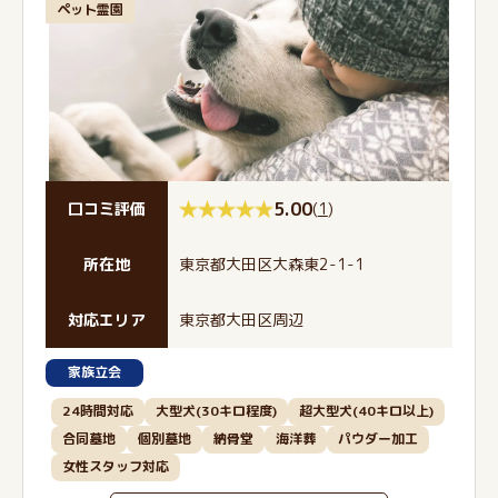
ペット霊園
5.00
(
1
)
口コミ評価
所在地
東京都大田区大森東2-1-1
対応エリア
東京都大田区周辺
家族立会
24時間対応
大型犬(30キロ程度)
超大型犬(40キロ以上)
合同墓地
個別墓地
納骨堂
海洋葬
パウダー加工
女性スタッフ対応