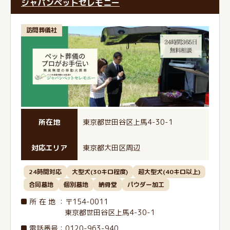
ジャパンペットセレモニー
訪問葬儀社
所在地
東京都世田谷区上馬4-30-1
対応エリア
東京都大田区周辺
24時間対応
大型犬(30キロ程度)
超大型犬(40キロ以上)
合同墓地
個別墓地
納骨堂
パウダー加工
所在地
：〒154-0011
東京都世田谷区上馬4-30-1
電話番号
：
0120-963-940