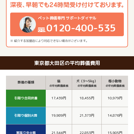
ペット葬儀専門 サポートダイヤル
0120-400-535
※ 紹介する加盟店により対応できない場合がございます。
東京都大田区の平均葬儀費用
猫
犬（3～5kg）
極小動物
葬儀の種類
の平均葬儀価格
の平均葬儀価格
の平均葬儀価格
引取り合同供養
17,439円
18,455円
10,979円
引取り個別火葬
19,989円
21,373円
14,876円
家族立会火葬
21,544円
22,853円
15,905円