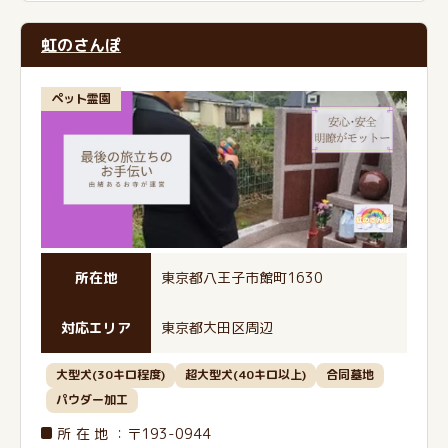
虹のさんぽ
ペット霊園
所在地
東京都八王子市館町1630
対応エリア
東京都大田区周辺
大型犬(30キロ程度)
超大型犬(40キロ以上)
合同墓地
パウダー加工
所在地
：〒193-0944