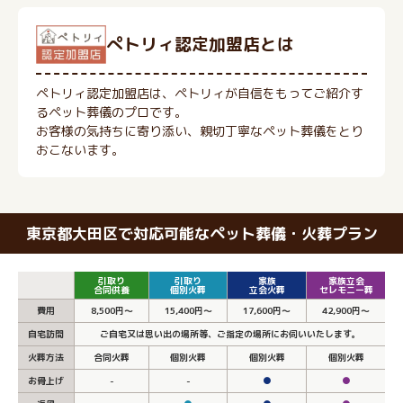
ぺトリィ認定加盟店とは
ペトリィ認定加盟店は、ペトリィが自信をもってご紹介す
るペット葬儀のプロです。
お客様の気持ちに寄り添い、親切丁寧なペット葬儀をとり
おこないます。
東京都大田区で対応可能なペット葬儀・火葬プラン
引取り
引取り
家族
家族立会
合同供養
個別火葬
立会火葬
セレモニー葬
費用
8,500円～
15,400円～
17,600円～
42,900円～
自宅訪問
ご自宅又は思い出の場所等、ご指定の場所にお伺いいたします。
火葬方法
合同火葬
個別火葬
個別火葬
個別火葬
お骨上げ
-
-
●
●