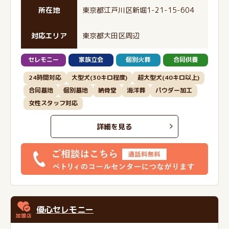
所在地
東京都江戸川区新堀1-21-15-604
対応エリア
東京都大田区周辺
セレモニー
家族立会
個別火葬
合同供養
24時間対応
大型犬(30キロ程度)
超大型犬(40キロ以上)
合同墓地
個別墓地
納骨堂
海洋葬
パウダー加工
女性スタッフ対応
詳細を見る
優心セレモニー