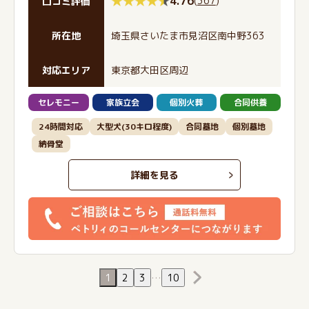
4.76
(
367
)
口コミ評価
所在地
埼玉県さいたま市見沼区南中野363
対応エリア
東京都大田区周辺
セレモニー
家族立会
個別火葬
合同供養
24時間対応
大型犬(30キロ程度)
合同墓地
個別墓地
納骨堂
詳細を見る
1
2
3
…
10