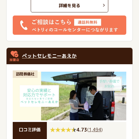
詳細を見る
ペットセレモニーあえか
訪問葬儀社
4.73
(
1,494
)
口コミ評価