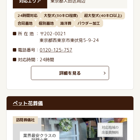
対応エリア
東京都大田区周辺
24時間対応
大型犬(30キロ程度)
超大型犬(40キロ以上)
合同墓地
個別墓地
海洋葬
パウダー加工
所在地
：〒202-0021
東京都西東京市東伏見5-9-24
電話番号
：
0120-125-757
対応時間：24時間
詳細を見る
ペット花葬儀
訪問葬儀社