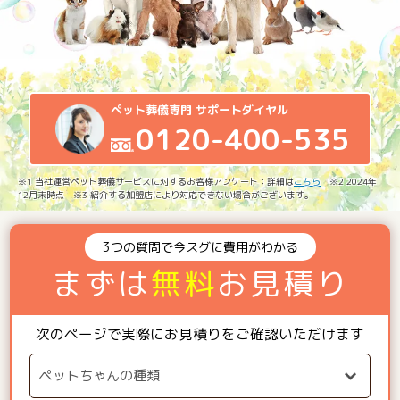
ペット葬儀専門 サポートダイヤル
0120-400-535
※1 当社運営ペット葬儀サービスに対するお客様アンケート：詳細は
こちら
※2 2024年
12月末時点 ※3 紹介する加盟店により対応できない場合がございます。
3つの質問で今スグに費用がわかる
まずは
無料
お見積り
次のページで実際にお見積りをご確認いただけます