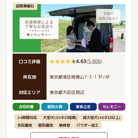
訪問葬儀社
4.63
(
5,906
)
口コミ評価
所在地
東京都港区南青山7-3-1 3F/4F
対応エリア
東京都大田区周辺
合同供養
個別火葬
家族立会
セレモニー
24時間対応
大型犬(30キロ程度)
超大型犬(40キロ以上)
合同墓地
個別墓地
納骨堂
パウダー加工