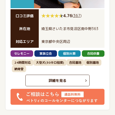
4.76
(
367
)
口コミ評価
所在地
埼玉県さいたま市見沼区南中野363
対応エリア
東京都中央区周辺
セレモニー
家族立会
個別火葬
合同供養
24時間対応
大型犬(30キロ程度)
合同墓地
個別墓地
納骨堂
詳細を見る