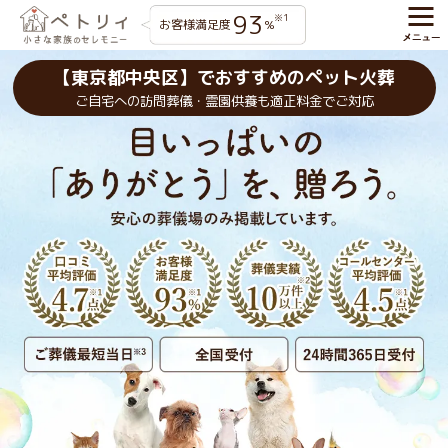
93
※1
お客様満足度
%
【東京都中央区】でおすすめのペット火葬
ご自宅への訪問葬儀・霊園供養も適正料金でご対応