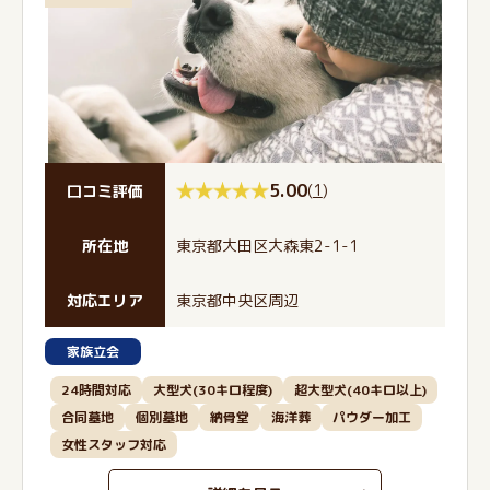
5.00
(
1
)
口コミ評価
所在地
東京都大田区大森東2-1-1
対応エリア
東京都中央区周辺
家族立会
24時間対応
大型犬(30キロ程度)
超大型犬(40キロ以上)
合同墓地
個別墓地
納骨堂
海洋葬
パウダー加工
女性スタッフ対応