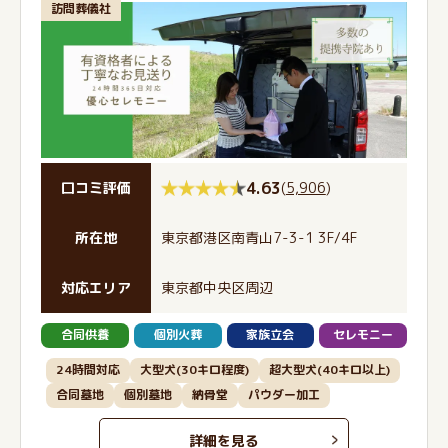
訪問葬儀社
4.63
(
5,906
)
口コミ評価
所在地
東京都港区南青山7-3-1 3F/4F
対応エリア
東京都中央区周辺
合同供養
個別火葬
家族立会
セレモニー
24時間対応
大型犬(30キロ程度)
超大型犬(40キロ以上)
合同墓地
個別墓地
納骨堂
パウダー加工
詳細を見る