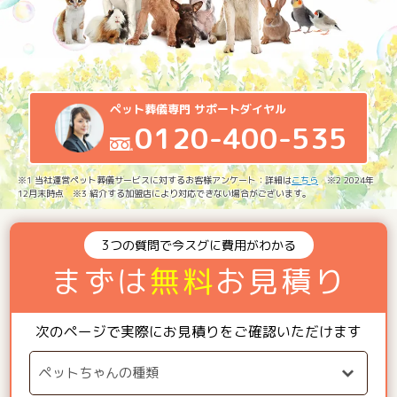
ペット葬儀専門 サポートダイヤル
0120-400-535
※1 当社運営ペット葬儀サービスに対するお客様アンケート：詳細は
こちら
※2 2024年
12月末時点 ※3 紹介する加盟店により対応できない場合がございます。
3つの質問で今スグに費用がわかる
まずは
無料
お見積り
次のページで実際にお見積りをご確認いただけます