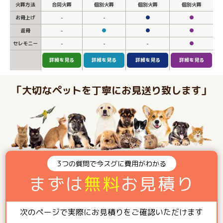
火葬方法
合同火葬
個別火葬
個別火葬
個別火葬
お骨上げ
-
-
●
●
返骨
-
●
●
●
セレモニー
-
-
-
●
詳細を見る
詳細を見る
詳細を見る
詳細を見る
「大切なペットを丁寧にお見送り致します」
3つの質問で今スグに費用がわかる
まずは
無料
お見積り
次のページで実際にお見積りをご確認いただけます