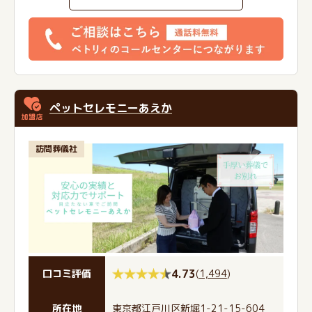
ペットセレモニーあえか
訪問葬儀社
4.73
(
1,494
)
口コミ評価
所在地
東京都江戸川区新堀1-21-15-604