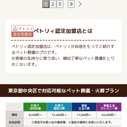
1
2
3
…
9
ぺトリィ認定加盟店とは
ペトリィ認定加盟店は、ペトリィが自信をもってご紹介す
るペット葬儀のプロです。
お客様の気持ちに寄り添い、親切丁寧なペット葬儀をとり
おこないます。
東京都中央区で対応可能なペット葬儀・火葬プラン
引取り
引取り
家族
家族立会
合同供養
個別火葬
立会火葬
セレモニー葬
費用
8,500円～
15,400円～
17,600円～
42,900円～
自宅訪問
ご自宅又は思い出の場所等、ご指定の場所にお伺いいたします。