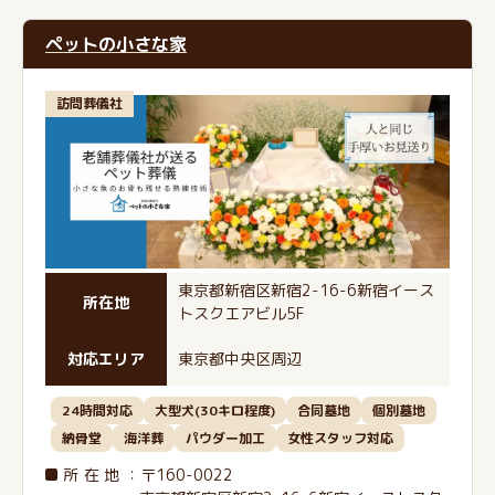
ペットの小さな家
訪問葬儀社
東京都新宿区新宿2-16-6新宿イース
所在地
トスクエアビル5F
対応エリア
東京都中央区周辺
24時間対応
大型犬(30キロ程度)
合同墓地
個別墓地
納骨堂
海洋葬
パウダー加工
女性スタッフ対応
所在地
：〒160-0022