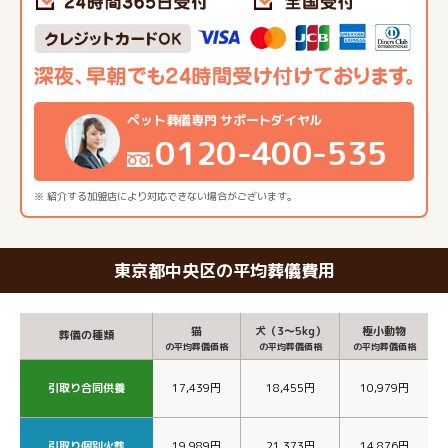
ペット葬儀専門 サポートダイヤル
0120-400-535
※ 紹介する加盟店により対応できない場合がございます。
東京都中央区の平均葬儀費用
猫
犬（3～5kg）
極小動物
葬儀の種類
の平均葬儀価格
の平均葬儀価格
の平均葬儀価格
引取り合同供養
17,439円
18,455円
10,979円
引取り個別火葬
19,989円
21,373円
14,876円