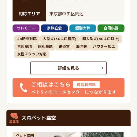
対応エリア
東京都中央区周辺
セレモニー
家族立会
個別火葬
合同供養
24時間対応
大型犬(30キロ程度)
超大型犬(40キロ以上)
合同墓地
個別墓地
納骨堂
海洋葬
パウダー加工
女性スタッフ対応
詳細を見る
大森ペット霊堂
ペット霊園